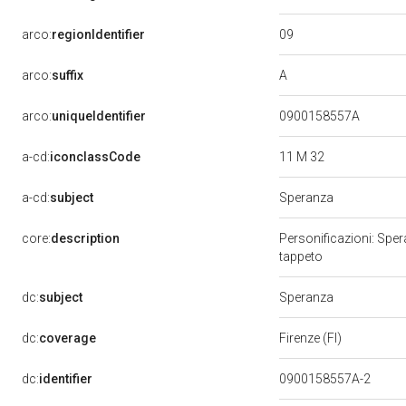
09
arco:
regionIdentifier
A
arco:
suffix
arco:
uniqueIdentifier
0900158557A
11 M 32
a-cd:
iconclassCode
Speranza
a-cd:
subject
core:
description
Personificazioni: Sper
tappeto
Speranza
dc:
subject
dc:
coverage
Firenze (FI)
dc:
identifier
0900158557A-2