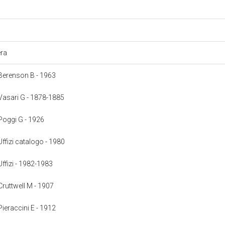
era
: Berenson B - 1963
: Vasari G - 1878-1885
 Poggi G - 1926
 Uffizi catalogo - 1980
 Uffizi - 1982-1983
 Cruttwell M - 1907
 Pieraccini E - 1912