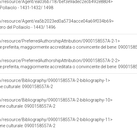
rco/resource/Agent/ea036b7187bef3e9adec2ecb492e8804>
 Pollaiolo - 1431-1432/ 1498
rco/resource/Agent/ea5b2023ed0a5734acce04a69f034b69>
iero del Pollaiolo - 1443/ 1496
co/resource/PreferredAuthorshipAttribution/0900158557A-2-1>
ore preferita, maggiormente accreditata o convincente del bene: 090015
co/resource/PreferredAuthorshipAttribution/0900158557A-2-2>
ore preferita, maggiormente accreditata o convincente del bene: 090015
co/resource/Bibliography/0900158557A-2-bibliography-1>
ene culturale: 0900158557A-2
co/resource/Bibliography/0900158557A-2-bibliography-10>
bene culturale: 0900158557A-2
co/resource/Bibliography/0900158557A-2-bibliography-11>
bene culturale: 0900158557A-2