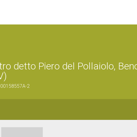
ro detto Piero del Pollaiolo, Ben
V)
/0900158557A-2