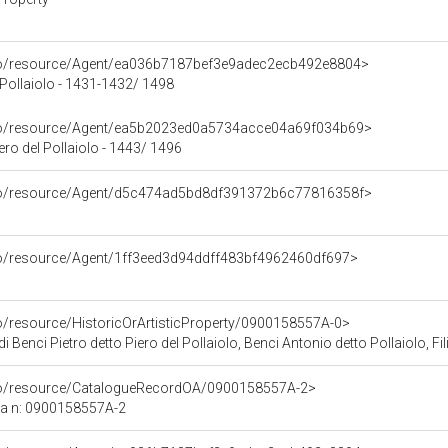
rco/resource/Agent/ea036b7187bef3e9adec2ecb492e8804>
 Pollaiolo - 1431-1432/ 1498
rco/resource/Agent/ea5b2023ed0a5734acce04a69f034b69>
iero del Pollaiolo - 1443/ 1496
rco/resource/Agent/d5c474ad5bd8df391372b6c77816358f>
rco/resource/Agent/1ff3eed3d94ddff483bf4962460df697>
co/resource/HistoricOrArtisticProperty/0900158557A-0>
) di Benci Pietro detto Piero del Pollaiolo, Benci Antonio detto Pollaiolo, Fi
rco/resource/CatalogueRecordOA/0900158557A-2>
ca n: 0900158557A-2