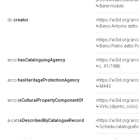
Bene mobile
dc:
creator
<https://w3id.org/a
Benci Antonio detto
<https://w3id.org/a
Benci Pietro detto P
arco:
hasCataloguingAgency
<https://w3id.org/a
L. 41/1986
arco:
hasHeritageProtectionAgency
<https://w3id.org/a
M443
arco:
isCulturalPropertyComponentOf
<https://w3id.org/ar
Virtù (dipinto, ciclo
a-cat:
isDescribedByCatalogueRecord
<https://w3id.org/a
Scheda catalografi