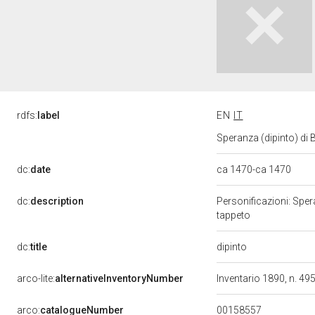
rdfs:
label
EN
IT
Speranza (dipinto) di B
dc:
date
ca 1470-ca 1470
dc:
description
Personificazioni: Sper
tappeto
dipinto
dc:
title
arco-lite:
alternativeInventoryNumber
Inventario 1890, n. 49
00158557
arco:
catalogueNumber