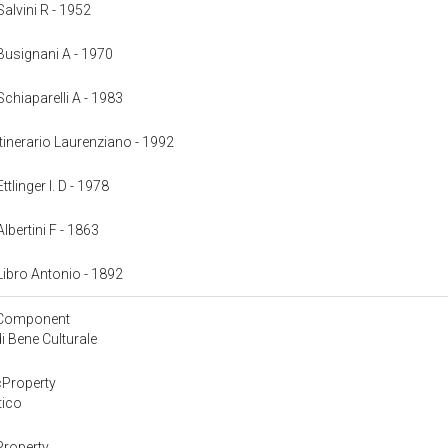
 Salvini R - 1952
: Busignani A - 1970
 Schiaparelli A - 1983
 Itinerario Laurenziano - 1992
ttlinger I. D - 1978
Albertini F - 1863
 Libro Antonio - 1892
yComponent
 Bene Culturale
cProperty
tico
Property