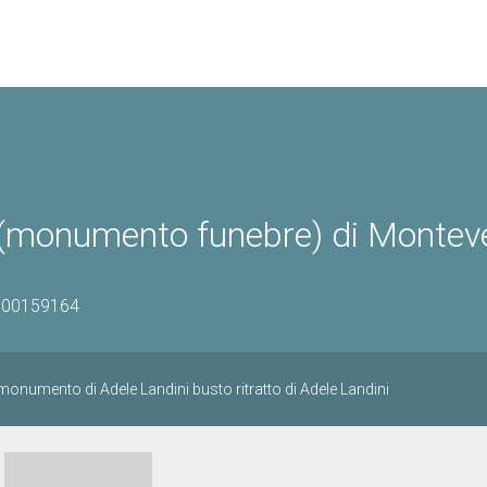
ni (monumento funebre) di Montev
0900159164
numento di Adele Landini busto ritratto di Adele Landini