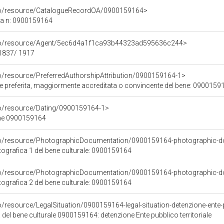
rco/resource/CatalogueRecordOA/0900159164>
ca n: 0900159164
rco/resource/Agent/5ec6d4a1f1ca93b44323ad595636c244>
 1837/ 1917
co/resource/PreferredAuthorshipAttribution/0900159164-1>
ore preferita, maggiormente accreditata o convincente del bene: 0900159
co/resource/Dating/0900159164-1>
ene 0900159164
rco/resource/PhotographicDocumentation/0900159164-photographic-d
grafica 1 del bene culturale: 0900159164
rco/resource/PhotographicDocumentation/0900159164-photographic-d
grafica 2 del bene culturale: 0900159164
o/resource/LegalSituation/0900159164-legal-situation-detenzione-ente-pu
 del bene culturale 0900159164: detenzione Ente pubblico territoriale