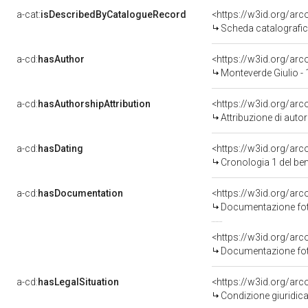
a-cat:
isDescribedByCatalogueRecord
<https://w3id.org/a
Scheda catalografi
a-cd:
hasAuthor
<https://w3id.org/a
Monteverde Giulio -
a-cd:
hasAuthorshipAttribution
<https://w3id.org/ar
Attribuzione di aut
a-cd:
hasDating
<https://w3id.org/ar
Cronologia 1 del b
a-cd:
hasDocumentation
<https://w3id.org/a
Documentazione foto
<https://w3id.org/a
Documentazione foto
a-cd:
hasLegalSituation
<https://w3id.org/arc
Condizione giuridica