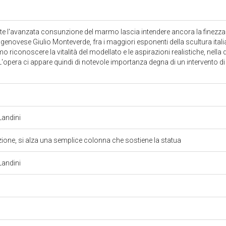
te l'avanzata consunzione del marmo lascia intendere ancora la finezza 
genovese Giulio Monteverde, fra i maggiori esponenti della scultura italia
 riconoscere la vitalità del modellato e le aspirazioni realistiche, nella 
i. L'opera ci appare quindi di notevole importanza degna di un intervento di 
 Landini
izione, si alza una semplice colonna che sostiene la statua
 Landini