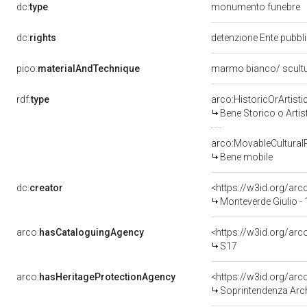
dc:
type
monumento funebre
dc:
rights
detenzione Ente pubblic
pico:
materialAndTechnique
marmo bianco/ scult
rdf:
type
arco:HistoricOrArtisti
Bene Storico o Artis
arco:MovableCultural
Bene mobile
dc:
creator
<https://w3id.org/a
Monteverde Giulio -
arco:
hasCataloguingAgency
<https://w3id.org/a
S17
arco:
hasHeritageProtectionAgency
<https://w3id.org/a
Soprintendenza Arche