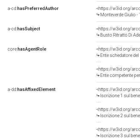
a-cd:
hasPreferredAuthor
<https://w3id.org/a
Monteverde Giulio -
a-cd:
hasSubject
<https://w3id.org/a
Busto Ritratto Di Ade
core:
hasAgentRole
<https://w3id.org/ar
Ente schedatore del b
<https://w3id.org/ar
Ente competente per 
a-dd:
hasAffixedElement
<https://w3id.org/arc
Iscrizione 1 sul be
<https://w3id.org/arc
Iscrizione 2 sul be
<https://w3id.org/arc
Iscrizione 3 sul be