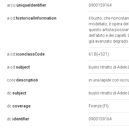
arco:
uniqueIdentifier
0900159164
a-cd:
historicalInformation
il busto, che nonostan
modellato, è opera del 
questo artista possiamo
dell'abito e dei capell
già avanzato degrado
a-cd:
iconclassCode
61 B(+521)
a-cd:
subject
busto ritratto di Adele
core:
description
in una lapide con iscr
dc:
subject
busto ritratto di Adele
dc:
coverage
Firenze (FI)
dc:
identifier
0900159164