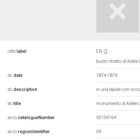
rdfs:
label
EN
IT
busto ritratto di Adel
dc:
date
1874-1874
dc:
description
in una lapide con iscr
dc:
title
monumento di Adele 
00159164
arco:
catalogueNumber
09
arco:
regionIdentifier