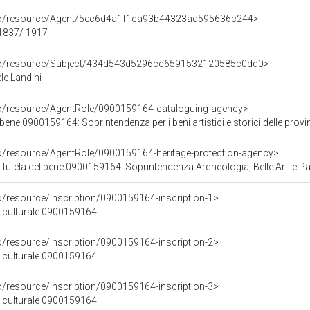
rco/resource/Agent/5ec6d4a1f1ca93b44323ad595636c244>
 1837/ 1917
rco/resource/Subject/434d543d5296cc6591532120585c0dd0>
le Landini
co/resource/AgentRole/0900159164-cataloguing-agency>
ene 0900159164: Soprintendenza per i beni artistici e storici delle provin
co/resource/AgentRole/0900159164-heritage-protection-agency>
tutela del bene 0900159164: Soprintendenza Archeologia, Belle Arti e Paes
o/resource/Inscription/0900159164-inscription-1>
ne culturale 0900159164
o/resource/Inscription/0900159164-inscription-2>
ne culturale 0900159164
o/resource/Inscription/0900159164-inscription-3>
ne culturale 0900159164