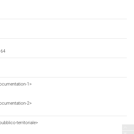
164
ocumentation-1>
ocumentation-2>
bblico-territoriale>