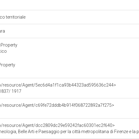
o territoriale
ura
cProperty
tico
Property
rco/resource/Agent/5ec6d4a1f1ca93b44323ad595636c244>
 1837/ 1917
rco/resource/Agent/c69fe72dddb4b914f068722892a7f275>
rco/resource/Agent/dcc2809dc29e59242fac60301ec2f640>
ologia, Belle Arti e Paesaggio per la città metropolitana di Firenze e la 