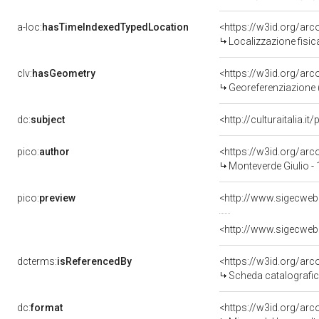
a-loc:
hasTimeIndexedTypedLocation
<https://w3id.org/ar
Localizzazione fisic
clv:
hasGeometry
<https://w3id.org/ar
Georeferenziazione 
dc:
subject
<http://culturaitalia.
pico:
author
<https://w3id.org/a
Monteverde Giulio -
pico:
preview
<http://www.sigecweb
<http://www.sigecweb
dcterms:
isReferencedBy
<https://w3id.org/a
Scheda catalografi
dc:
format
<https://w3id.org/ar