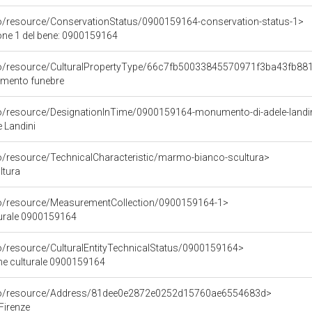
co/resource/ConservationStatus/0900159164-conservation-status-1>
one 1 del bene: 0900159164
rco/resource/CulturalPropertyType/66c7fb50033845570971f3ba43fb88
umento funebre
co/resource/DesignationInTime/0900159164-monumento-di-adele-landi
 Landini
co/resource/TechnicalCharacteristic/marmo-bianco-scultura>
ltura
co/resource/MeasurementCollection/0900159164-1>
turale 0900159164
co/resource/CulturalEntityTechnicalStatus/0900159164>
ene culturale 0900159164
rco/resource/Address/81dee0e2872e0252d15760ae6554683d>
 Firenze