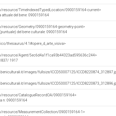
co/resource/TimeIndexedTypedLocation/0900159164-current>
a attuale del bene: 0900159164
co/resource/Geometry/0900159164-geometry-point>
(puntuale) del bene culturale: 0900159164
it/pico/thesaurus/4.1#opere_d_arte_visiva>
rco/resource/Agent/5ec6d4a1f1ca93b44323ad595636c244>
 1837/ 1917
.beniculturali.it/images/fullsize/ICCD50007125/ICCD8220874_312897.j
.beniculturali.it/images/fullsize/ICCD50007125/ICCD8220873_312896.j
rco/resource/CatalogueRecordOA/0900159164>
ca n: 0900159164
co/resource/MeasurementCollection/0900159164-1>