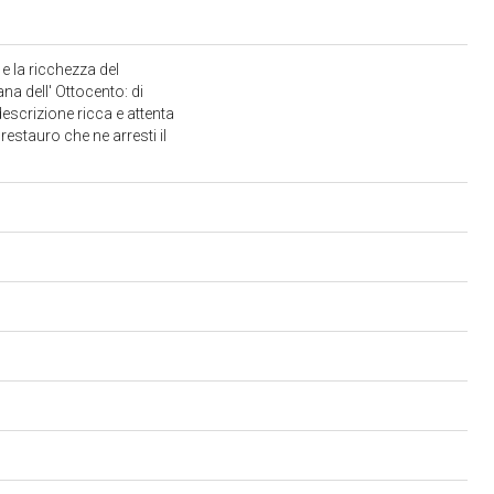
e la ricchezza del
na dell' Ottocento: di
descrizione ricca e attenta
restauro che ne arresti il