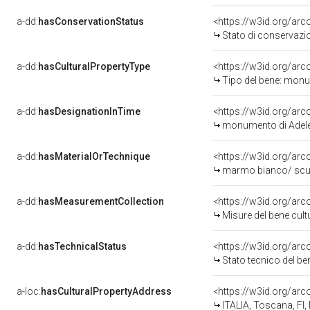
a-dd:
hasConservationStatus
<https://w3id.org/ar
Stato di conservazi
a-dd:
hasCulturalPropertyType
<https://w3id.org/a
Tipo del bene: mon
a-dd:
hasDesignationInTime
<https://w3id.org/ar
monumento di Adele
a-dd:
hasMaterialOrTechnique
<https://w3id.org/ar
marmo bianco/ scu
a-dd:
hasMeasurementCollection
<https://w3id.org/ar
Misure del bene cul
a-dd:
hasTechnicalStatus
<https://w3id.org/ar
Stato tecnico del b
a-loc:
hasCulturalPropertyAddress
<https://w3id.org/a
ITALIA, Toscana, FI,