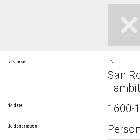
rdfs:
label
EN
IT
San Ro
- ambi
1600-
dc:
date
Perso
dc:
description