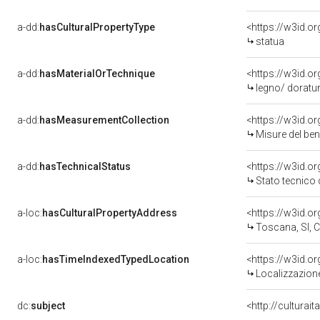
a-dd:
hasCulturalPropertyType
<https://w3id.
statua
a-dd:
hasMaterialOrTechnique
<https://w3id.o
legno/ doratur
a-dd:
hasMeasurementCollection
<https://w3id.
Misure del be
a-dd:
hasTechnicalStatus
<https://w3id.o
Stato tecnico
a-loc:
hasCulturalPropertyAddress
<https://w3id.
Toscana, SI, Co
a-loc:
hasTimeIndexedTypedLocation
<https://w3id.
Localizzazione
dc:
subject
<http://culturai