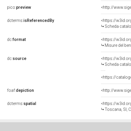
pico:
preview
<http://www.sig
dcterms:
isReferencedBy
<https://w3id.
Scheda catalo
dc:
format
<https://w3id.
Misure del be
dc:
source
<https://w3id.
Scheda catalo
<https://catalog
foaf:
depiction
<http://www.sig
dcterms:
spatial
<https://w3id.
Toscana, SI, Co