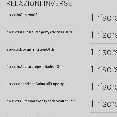
RELAZIONI INVERSE
1 risor
è
a-cd:
isSubjectOf
di
1 risor
è
a-loc:
isCulturalPropertyAddressOf
di
1 risor
è
a-cd:
isDocumentationOf
di
1 risor
è
a-cd:
isAuthorshipAttributionOf
di
1 risor
è
a-cat:
describesCulturalProperty
di
1 risor
è
a-loc:
isTimeIndexedTypedLocationOf
di