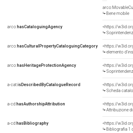
arco:MovableCul
Bene mobile
arco:
hasCataloguingAgency
<https://w3id.
Soprintendenza 
arco:
hasCulturalPropertyCataloguingCategory
<https://w3id.o
elemento d'in
arco:
hasHeritageProtectionAgency
<https://w3id.
Soprintendenza
a-cat:
isDescribedByCatalogueRecord
<https://w3id.
Scheda catalo
a-cd:
hasAuthorshipAttribution
Attribuzione d
a-cd:
hasBibliography
<https://w3id.o
Bibliografia 1