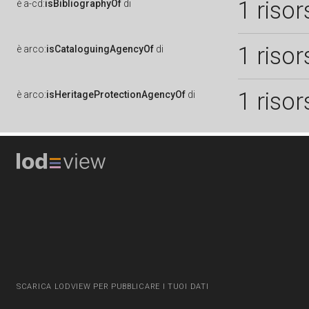
1 risor
è
a-cd:
isBibliographyOf
di
1 risor
è
arco:
isCataloguingAgencyOf
di
1 risor
è
arco:
isHeritageProtectionAgencyOf
di
SCARICA LODVIEW PER PUBBLICARE I TUOI DATI