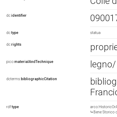
Colle d
09001
dc:
identifier
statua
dc:
type
proprie
dc:
rights
legno/
pico:
materialAndTechnique
bibliog
dcterms:
bibliographicCitation
Franci
rdf:
type
arco:HistoricOrA
Bene Storico o