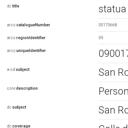
statua
dc:
title
00170668
arco:
catalogueNumber
09
arco:
regionIdentifier
09001
arco:
uniqueIdentifier
San R
a-cd:
subject
Perso
core:
description
San R
dc:
subject
dc:
coverage