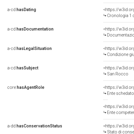
a-cd:
hasDating
<https://w3id.
Cronologia 1 
a-cd:
hasDocumentation
Documentazion
a-cd:
hasLegalSituation
Condizione giu
a-cd:
hasSubject
<https://w3id.
San Rocco
core:
hasAgentRole
<https://w3id.
Ente schedatore del 
<https://w3id.o
Ente competente per t
a-dd:
hasConservationStatus
<https://w3id.o
Stato di cons