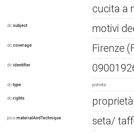
cucita a
motivi de
dc:
subject
Firenze (
dc:
coverage
0900192
dc:
identifier
pianeta
dc:
type
proprietà
dc:
rights
seta/ taf
pico:
materialAndTechnique