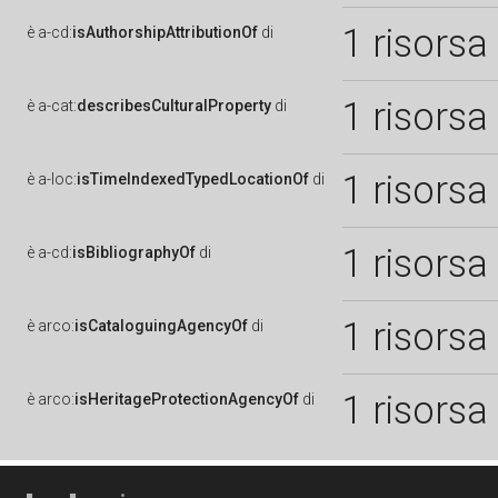
1 risorsa
è
a-cd:
isAuthorshipAttributionOf
di
1 risorsa
è
a-cat:
describesCulturalProperty
di
1 risorsa
è
a-loc:
isTimeIndexedTypedLocationOf
di
1 risorsa
è
a-cd:
isBibliographyOf
di
1 risorsa
è
arco:
isCataloguingAgencyOf
di
1 risorsa
è
arco:
isHeritageProtectionAgencyOf
di