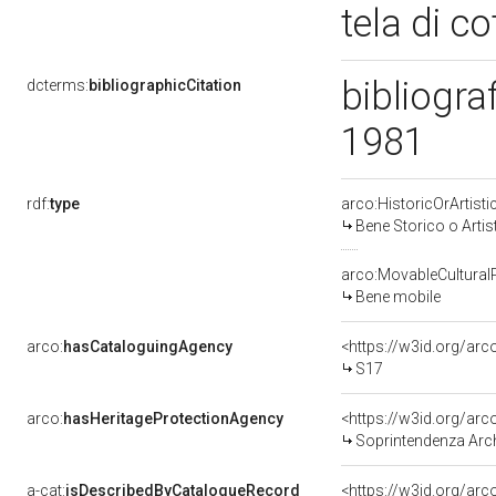
tela di c
bibliograf
dcterms:
bibliographicCitation
1981
rdf:
type
arco:HistoricOrArtisti
Bene Storico o Artis
arco:MovableCultural
Bene mobile
arco:
hasCataloguingAgency
<https://w3id.org/a
S17
arco:
hasHeritageProtectionAgency
<https://w3id.org/a
Soprintendenza Archeol
a-cat:
isDescribedByCatalogueRecord
<https://w3id.org/a