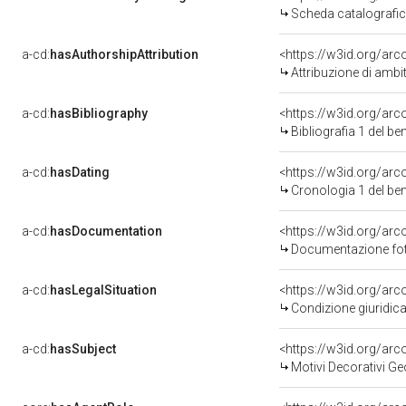
Scheda catalografi
a-cd:
hasAuthorshipAttribution
<https://w3id.org/arc
Attribuzione di ambi
a-cd:
hasBibliography
<https://w3id.org/ar
Bibliografia 1 del b
a-cd:
hasDating
<https://w3id.org/ar
Cronologia 1 del b
a-cd:
hasDocumentation
Documentazione foto
a-cd:
hasLegalSituation
Condizione giuridica
a-cd:
hasSubject
<https://w3id.org/a
Motivi Decorativi Ge