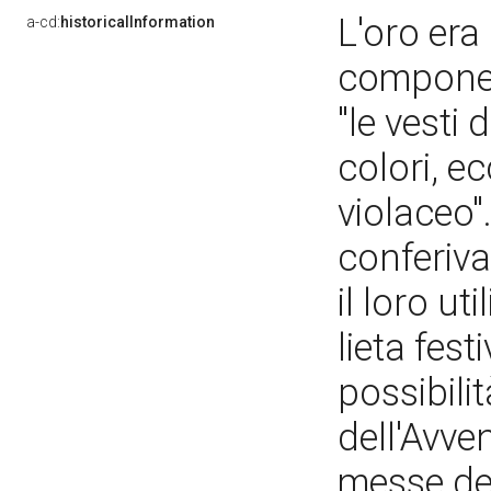
L'oro era
a-cd:
historicalInformation
componev
"le vesti 
colori, ec
violaceo"
conferiva
il loro u
lieta fest
possibili
dell'Avve
messe dei