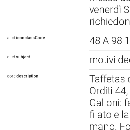
venerdì S
richiedon
48 A 98 1
a-cd:
iconclassCode
motivi de
a-cd:
subject
Taffetas d
core:
description
Orditi 44
Galloni: 
filato e l
mano. Fod