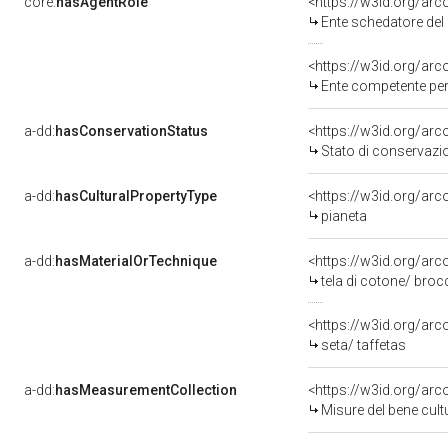
core:
hasAgentRole
<https://w3id.org/ar
Ente schedatore del bene 
<https://w3id.org/ar
Ente competente per tutela del b
a-dd:
hasConservationStatus
<https://w3id.org/ar
Stato di conservazi
a-dd:
hasCulturalPropertyType
<https://w3id.org/a
pianeta
a-dd:
hasMaterialOrTechnique
<https://w3id.org/arc
tela di cotone/ broc
<https://w3id.org/arc
seta/ taffetas
a-dd:
hasMeasurementCollection
<https://w3id.org/ar
Misure del bene cul