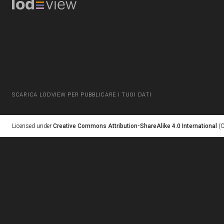
SCARICA LODVIEW PER PUBBLICARE I TUOI DATI
Licensed under
Creative Commons Attribution-ShareAlike 4.0 International
(C