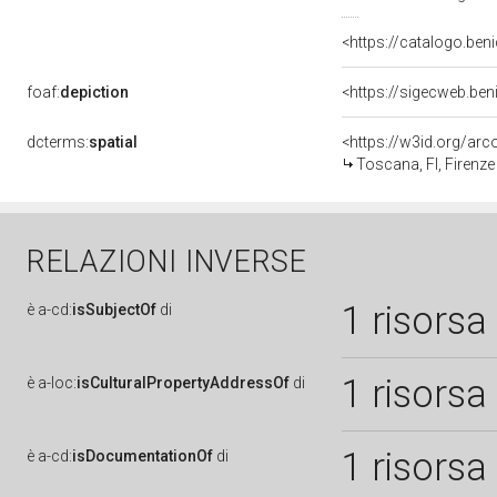
<https://catalogo.beni
foaf:
depiction
<https://sigecweb.ben
dcterms:
spatial
<https://w3id.org/a
Toscana, FI, Firenze
RELAZIONI INVERSE
1 risorsa
è
a-cd:
isSubjectOf
di
1 risorsa
è
a-loc:
isCulturalPropertyAddressOf
di
1 risorsa
è
a-cd:
isDocumentationOf
di