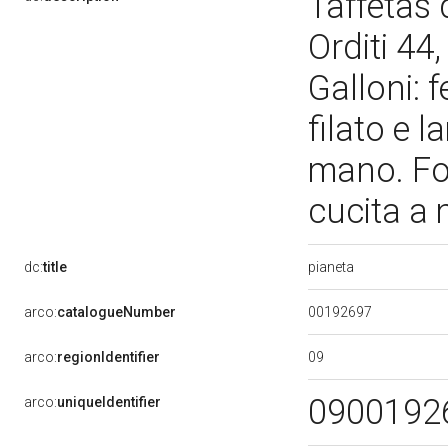
Taffetas d
Orditi 44
Galloni: 
filato e l
mano. Fod
cucita a
pianeta
dc:
title
00192697
arco:
catalogueNumber
09
arco:
regionIdentifier
0900192
arco:
uniqueIdentifier