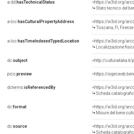
a-dd:
hasTechnicalStatus
<https://w3id.org/ar
Stato tecnico del b
a-loc:
hasCulturalPropertyAddress
<https://w3id.org/a
Toscana, FI, Firenze
a-loc:
hasTimeIndexedTypedLocation
<https://w3id.org/ar
Localizzazione fisic
dc:
subject
<http://culturaitalia.
pico:
preview
<https://sigecweb.ben
dcterms:
isReferencedBy
<https://w3id.org/a
Scheda catalografi
dc:
format
<https://w3id.org/ar
Misure del bene cul
dc:
source
<https://w3id.org/a
Scheda catalografi