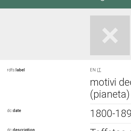
rdfs:
label
EN
IT
motivi de
(pianeta)
1800-18
dc:
date
dc:
description