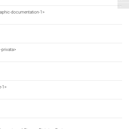
aphic-documentation-1>
-privata>
e-1>