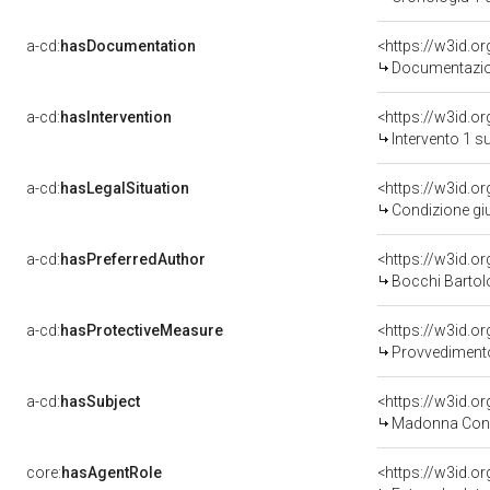
a-cd:
hasDocumentation
<https://w3id.
Documentazion
a-cd:
hasIntervention
<https://w3id.o
Intervento 1 s
a-cd:
hasLegalSituation
<https://w3id.o
Condizione giu
a-cd:
hasPreferredAuthor
<https://w3id.
Bocchi Bartol
a-cd:
hasProtectiveMeasure
<https://w3id.o
Provvedimento 
a-cd:
hasSubject
<https://w3id.
Madonna Con 
core:
hasAgentRole
<https://w3id.