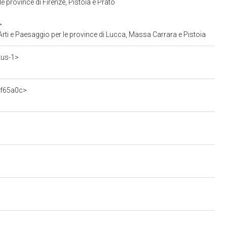
e province di Firenze, Pistoia e Prato
>
rti e Paesaggio per le province di Lucca, Massa Carrara e Pistoia
tus-1>
3f65a0c>