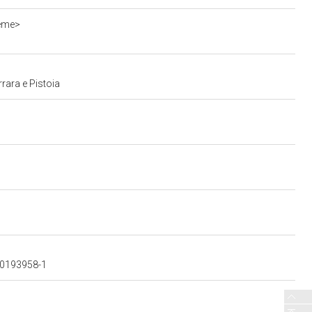
ieme>
rara e Pistoia
900193958-1