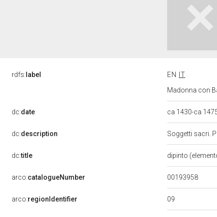
rdfs:
label
EN
IT
Madonna con Bam
dc:
date
ca 1430-ca 147
dc:
description
Soggetti sacri. 
dc:
title
dipinto (element
00193958
arco:
catalogueNumber
09
arco:
regionIdentifier