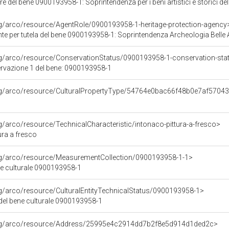
e del bene 0900193958-1: Soprintendenza per i beni artistici e storici dell
rg/arco/resource/AgentRole/0900193958-1-heritage-protection-agency
e per tutela del bene 0900193958-1: Soprintendenza Archeologia Belle A
rg/arco/resource/ConservationStatus/0900193958-1-conservation-sta
ervazione 1 del bene: 0900193958-1
org/arco/resource/CulturalPropertyType/54764e0bac66f48b0e7af5704
rg/arco/resource/TechnicalCharacteristic/intonaco-pittura-a-fresco>
ura a fresco
org/arco/resource/MeasurementCollection/0900193958-1-1>
ne culturale 0900193958-1
rg/arco/resource/CulturalEntityTechnicalStatus/0900193958-1>
 del bene culturale 0900193958-1
org/arco/resource/Address/25995e4c2914dd7b2f8e5d914d1ded2c>