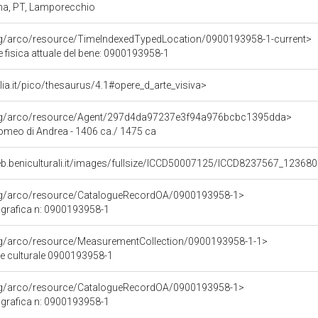
na, PT, Lamporecchio
org/arco/resource/TimeIndexedTypedLocation/0900193958-1-current>
 fisica attuale del bene: 0900193958-1
talia.it/pico/thesaurus/4.1#opere_d_arte_visiva>
org/arco/resource/Agent/297d4da97237e3f94a976bcbc1395dda>
omeo di Andrea - 1406 ca./ 1475 ca
eb.beniculturali.it/images/fullsize/ICCD50007125/ICCD8237567_123680
org/arco/resource/CatalogueRecordOA/0900193958-1>
grafica n: 0900193958-1
org/arco/resource/MeasurementCollection/0900193958-1-1>
ne culturale 0900193958-1
org/arco/resource/CatalogueRecordOA/0900193958-1>
grafica n: 0900193958-1