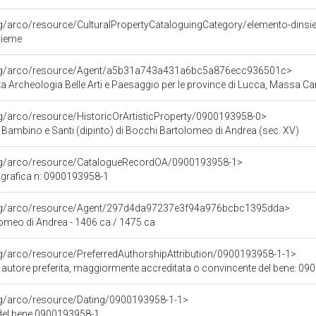
rg/arco/resource/CulturalPropertyCataloguingCategory/elemento-dins
sieme
org/arco/resource/Agent/a5b31a743a431a6bc5a876ecc936501c>
 Archeologia Belle Arti e Paesaggio per le province di Lucca, Massa Car
rg/arco/resource/HistoricOrArtisticProperty/0900193958-0>
ambino e Santi (dipinto) di Bocchi Bartolomeo di Andrea (sec. XV)
org/arco/resource/CatalogueRecordOA/0900193958-1>
grafica n: 0900193958-1
org/arco/resource/Agent/297d4da97237e3f94a976bcbc1395dda>
omeo di Andrea - 1406 ca./ 1475 ca
rg/arco/resource/PreferredAuthorshipAttribution/0900193958-1-1>
i autore preferita, maggiormente accreditata o convincente del bene: 0
rg/arco/resource/Dating/0900193958-1-1>
del bene 0900193958-1