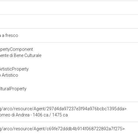
a
a a fresco
ropertyComponent
nte di Bene Culturale
rtisticProperty
 Artistico
turalProperty
org/arco/resource/Agent/297d4da97237e3f94a976bcbc1395dda>
omeo di Andrea - 1406 ca./ 1475 ca
org/arco/resource/Agent/c69fe72dddb4b914f068722892a7f275>