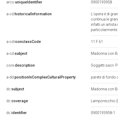
arco:
uniqueIdentifier
0900193958
a-cd:
historicalInformation
L'opera è di gra
continua le gran
infatti un artist
particolarmente 
11 F 61
a-cd:
iconclassCode
a-cd:
subject
Madonna con Ba
core:
description
Soggetti sacri. 
a-dd:
positionInComplexCulturalProperty
parete di fondo 
dc:
subject
Madonna con Ba
dc:
coverage
Lamporecchio 
dc:
identifier
0900193958-1