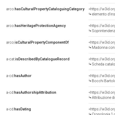
arco:
hasCulturalPropertyCataloguingCategory
<https://w3id.o
elemento d'in
arco:
hasHeritageProtectionAgency
<https://w3id.
Soprintendenza
arco:
isCulturalPropertyComponentOf
<https://w3id.o
Madonna con B
a-cat:
isDescribedByCatalogueRecord
<https://w3id.
Scheda catalo
a-cd:
hasAuthor
<https://w3id.
Bocchi Bartol
a-cd:
hasAuthorshipAttribution
<https://w3id.o
Attribuzione d
a-cd:
hasDating
<https://w3id.o
Cronologia 1 