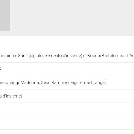
bino e Santi (dipinto, elemento d'insieme) di Bocchi Bartolomeo di A
5
Personaggi: Madonna; Gesù Bambino. Figure: santi; angeli
o d'insieme)