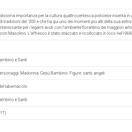
ndissima importanza per la cultura quattrocentesca pistoiese inserita in
di tradizioni del '300 e che ha qui uno dei momenti più alti della sua es
a interessante per i legami avuti con l'ambiente fiorentino dei maggiori arti
con Masolino. L'affresco è stato staccato e ricollocato in loco nel1968
mbino e Santi
Personaggi: Madonna; Gesù Bambino. Figure: santi; angeli
del tabernacolo
mbino e Santi
(PT)