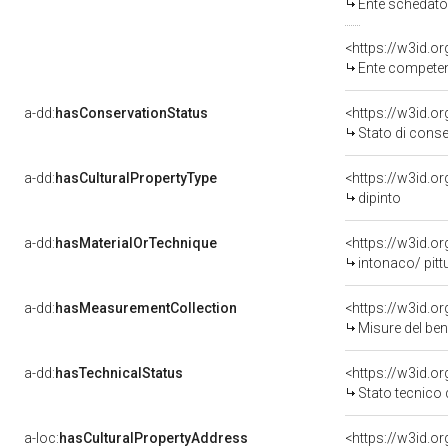
Ente schedator
<https://w3id.o
Ente competent
a-dd:
hasConservationStatus
<https://w3id.o
Stato di cons
a-dd:
hasCulturalPropertyType
<https://w3id.
dipinto
a-dd:
hasMaterialOrTechnique
<https://w3id.o
intonaco/ pitt
a-dd:
hasMeasurementCollection
<https://w3id.
Misure del be
a-dd:
hasTechnicalStatus
<https://w3id.o
Stato tecnico
a-loc:
hasCulturalPropertyAddress
<https://w3id.