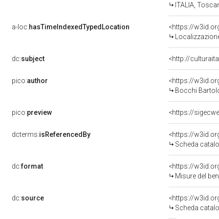
ITALIA, Tosca
a-loc:
hasTimeIndexedTypedLocation
<https://w3id.
Localizzazione
dc:
subject
<http://culturai
pico:
author
<https://w3id.
Bocchi Bartol
pico:
preview
<https://sigecw
dcterms:
isReferencedBy
<https://w3id.
Scheda catalo
dc:
format
<https://w3id.
Misure del be
dc:
source
<https://w3id.
Scheda catalo