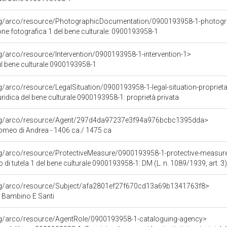
org/arco/resource/PhotographicDocumentation/0900193958-1-photogr
e fotografica 1 del bene culturale: 0900193958-1
rg/arco/resource/Intervention/0900193958-1-intervention-1>
ul bene culturale 0900193958-1
rg/arco/resource/LegalSituation/0900193958-1-legal-situation-proprieta
ridica del bene culturale 0900193958-1: proprietà privata
org/arco/resource/Agent/297d4da97237e3f94a976bcbc1395dda>
omeo di Andrea - 1406 ca./ 1475 ca
rg/arco/resource/ProtectiveMeasure/0900193958-1-protective-measur
di tutela 1 del bene culturale 0900193958-1: DM (L. n. 1089/1939, art. 3)
org/arco/resource/Subject/afa2801ef27f670cd13a69b1341763f8>
Bambino E Santi
org/arco/resource/AgentRole/0900193958-1-cataloguing-agency>