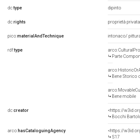
dipinto
dc:
type
dc:
rights
proprietà privat
pico:
materialAndTechnique
intonaco/ pittur
rdf:
type
arco:CulturalP
Parte Compone
arco:HistoricOrA
Bene Storico o
arco:MovableCul
Bene mobile
dc:
creator
<https://w3id.
Bocchi Bartol
arco:
hasCataloguingAgency
<https://w3id.
S17