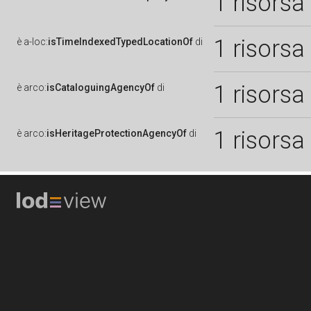
1 risorsa
1 risorsa
è
a-loc:
isTimeIndexedTypedLocationOf
di
1 risorsa
è
arco:
isCataloguingAgencyOf
di
1 risorsa
è
arco:
isHeritageProtectionAgencyOf
di