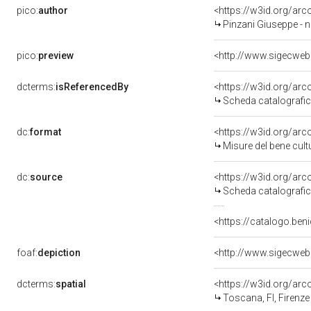
pico:
author
<https://w3id.org/a
Pinzani Giuseppe - n
pico:
preview
<http://www.sigecweb
dcterms:
isReferencedBy
<https://w3id.org/a
Scheda catalografi
dc:
format
<https://w3id.org/ar
Misure del bene cul
dc:
source
<https://w3id.org/a
Scheda catalografi
<https://catalogo.beni
foaf:
depiction
<http://www.sigecweb
dcterms:
spatial
<https://w3id.org/a
Toscana, FI, Firenze