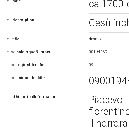
ca 1700-
dc:
date
Gesù inc
dc:
description
dipinto
dc:
title
00194469
arco:
catalogueNumber
09
arco:
regionIdentifier
0900194
arco:
uniqueIdentifier
Piacevoli
a-cd:
historicalInformation
fiorentin
Il narrar