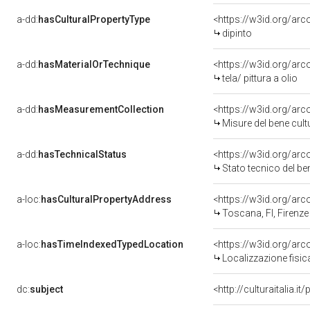
a-dd:
hasCulturalPropertyType
<https://w3id.org/a
dipinto
a-dd:
hasMaterialOrTechnique
<https://w3id.org/arco
tela/ pittura a olio
a-dd:
hasMeasurementCollection
<https://w3id.org/ar
Misure del bene cul
a-dd:
hasTechnicalStatus
<https://w3id.org/ar
Stato tecnico del b
a-loc:
hasCulturalPropertyAddress
<https://w3id.org/a
Toscana, FI, Firenze
a-loc:
hasTimeIndexedTypedLocation
<https://w3id.org/ar
Localizzazione fisic
dc:
subject
<http://culturaitalia.