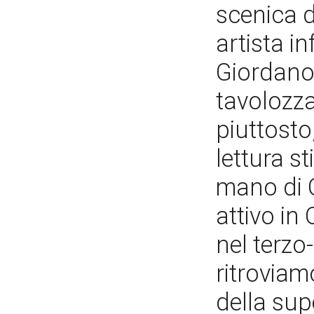
scenica d
artista i
Giordano
tavolozz
piuttosto,
lettura st
mano di G
attivo i
nel terzo
ritroviam
della supe