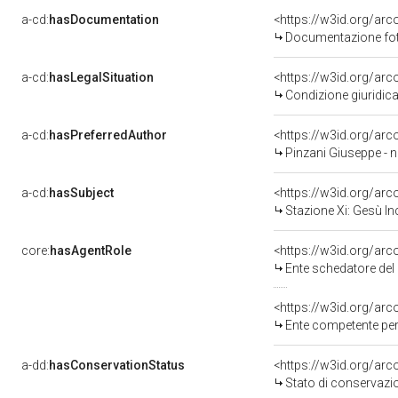
a-cd:
hasDocumentation
Documentazione foto
a-cd:
hasLegalSituation
Condizione giuridica
a-cd:
hasPreferredAuthor
<https://w3id.org/a
Pinzani Giuseppe - n
a-cd:
hasSubject
<https://w3id.org/a
Stazione Xi: Gesù In
core:
hasAgentRole
<https://w3id.org/ar
Ente schedatore del bene 09001944
<https://w3id.org/ar
Ente competente per tutela del be
a-dd:
hasConservationStatus
<https://w3id.org/ar
Stato di conservazi