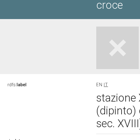
croce
rdfs:
label
EN
IT
stazione 
(dipinto)
sec. XVII