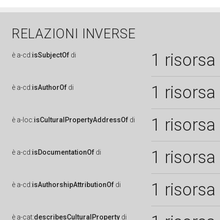
RELAZIONI INVERSE
1 risorsa
è
a-cd:
isSubjectOf
di
1 risorsa
è
a-cd:
isAuthorOf
di
1 risorsa
è
a-loc:
isCulturalPropertyAddressOf
di
1 risorsa
è
a-cd:
isDocumentationOf
di
1 risorsa
è
a-cd:
isAuthorshipAttributionOf
di
è
a-cat:
describesCulturalProperty
di