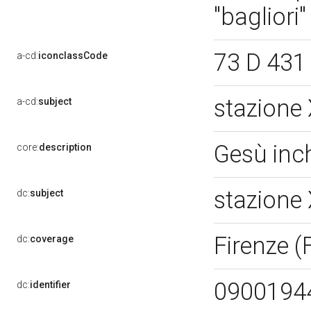
"bagliori"
73 D 431 
a-cd:
iconclassCode
stazione 
a-cd:
subject
Gesù inc
core:
description
stazione 
dc:
subject
Firenze (
dc:
coverage
0900194
dc:
identifier