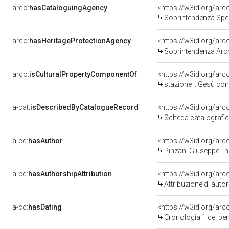
arco:
hasCataloguingAgency
<https://w3id.org/a
Soprintendenza Speciale p
arco:
hasHeritageProtectionAgency
<https://w3id.org/a
Soprintendenza Archeol
arco:
isCulturalPropertyComponentOf
<https://w3id.org/ar
stazione I: Gesù con
a-cat:
isDescribedByCatalogueRecord
<https://w3id.org/a
Scheda catalografi
a-cd:
hasAuthor
<https://w3id.org/a
Pinzani Giuseppe - n
a-cd:
hasAuthorshipAttribution
<https://w3id.org/ar
Attribuzione di aut
a-cd:
hasDating
<https://w3id.org/ar
Cronologia 1 del b