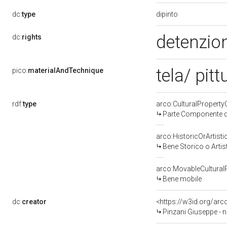
dipinto
dc:
type
detenzion
dc:
rights
tela/ pitt
pico:
materialAndTechnique
rdf:
type
arco:CulturalPropert
Parte Componente di
arco:HistoricOrArtisti
Bene Storico o Artis
arco:MovableCultural
Bene mobile
dc:
creator
<https://w3id.org/a
Pinzani Giuseppe - n