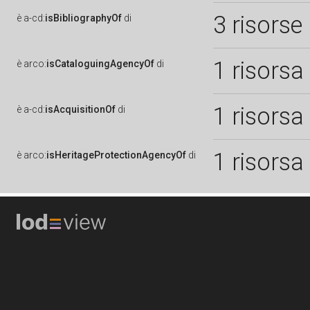
3 risorse
è
a-cd:
isBibliographyOf
di
1 risorsa
è
arco:
isCataloguingAgencyOf
di
1 risorsa
è
a-cd:
isAcquisitionOf
di
1 risorsa
è
arco:
isHeritageProtectionAgencyOf
di