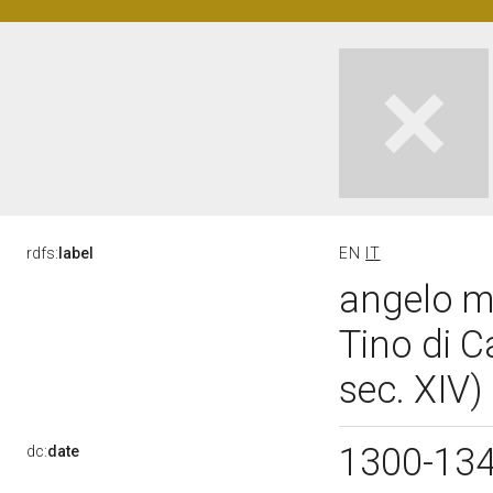
rdfs:
label
EN
IT
angelo m
Tino di 
sec. XIV)
1300-13
dc:
date