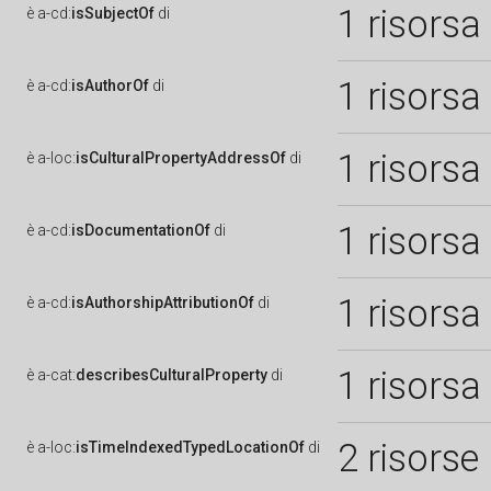
1 risorsa
è
a-cd:
isSubjectOf
di
1 risorsa
è
a-cd:
isAuthorOf
di
1 risorsa
è
a-loc:
isCulturalPropertyAddressOf
di
1 risorsa
è
a-cd:
isDocumentationOf
di
1 risorsa
è
a-cd:
isAuthorshipAttributionOf
di
1 risorsa
è
a-cat:
describesCulturalProperty
di
2 risorse
è
a-loc:
isTimeIndexedTypedLocationOf
di