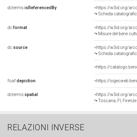
dcterms:
isReferencedBy
<https://w3id.org/a
Scheda catalografi
dc:
format
<https://w3id.org/ar
Misure del bene cul
dc:
source
<https://w3id.org/a
Scheda catalografi
<https://catalogo.beni
foaf:
depiction
<https://sigecweb.ben
dcterms:
spatial
<https://w3id.org/a
Toscana, FI, Firenze
RELAZIONI INVERSE