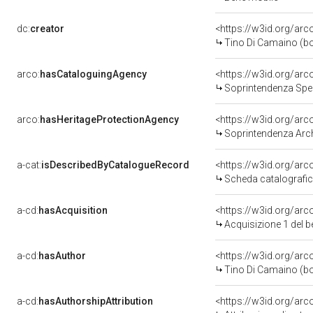
dc:
creator
<https://w3id.org/a
Tino Di Camaino (bo
arco:
hasCataloguingAgency
<https://w3id.org/a
Soprintendenza Speciale p
arco:
hasHeritageProtectionAgency
<https://w3id.org/a
Soprintendenza Archeol
a-cat:
isDescribedByCatalogueRecord
<https://w3id.org/a
Scheda catalografi
a-cd:
hasAcquisition
<https://w3id.org/ar
Acquisizione 1 del 
a-cd:
hasAuthor
<https://w3id.org/a
Tino Di Camaino (bo
a-cd:
hasAuthorshipAttribution
<https://w3id.org/ar