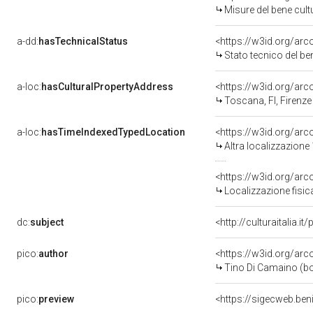
Misure del bene cul
a-dd:
hasTechnicalStatus
<https://w3id.org/ar
Stato tecnico del b
a-loc:
hasCulturalPropertyAddress
<https://w3id.org/a
Toscana, FI, Firenze
a-loc:
hasTimeIndexedTypedLocation
<https://w3id.org/ar
Altra localizzazione
<https://w3id.org/ar
Localizzazione fisic
dc:
subject
<http://culturaitalia.
pico:
author
<https://w3id.org/a
Tino Di Camaino (bo
pico:
preview
<https://sigecweb.ben