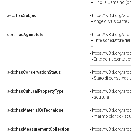
Tino Di Camaino (bo
a-cd:
hasSubject
<https://w3id.org/ar
Angelo Musicante 
core:
hasAgentRole
<https://w3id.org/ar
Ente schedatore del bene 09002300
<https://w3id.org/ar
Ente competente per tutela del b
a-dd:
hasConservationStatus
<https://w3id.org/ar
Stato di conservazi
a-dd:
hasCulturalPropertyType
<https://w3id.org/a
scultura
a-dd:
hasMaterialOrTechnique
<https://w3id.org/ar
marmo bianco/ scu
a-dd:
hasMeasurementCollection
<https://w3id.org/ar