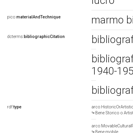
lucro
marmo bi
pico:
materialAndTechnique
bibliogra
dcterms:
bibliographicCitation
bibliogra
1940-19
bibliogra
rdf:
type
arco:HistoricOrArtisti
Bene Storico o Artis
arco:MovableCultural
Bene mobile