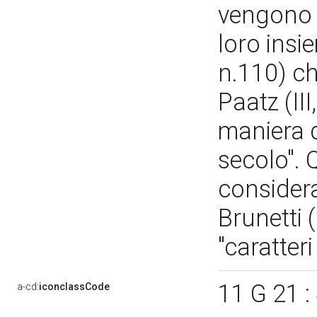
vengono 
loro insi
n.110) ch
Paatz (III
maniera d
secolo". 
considera
Brunetti 
"caratter
11 G 21 :
a-cd:
iconclassCode