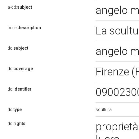
angelo m
a-cd:
subject
La scultu
core:
description
angelo m
dc:
subject
Firenze (
dc:
coverage
0900230
dc:
identifier
scultura
dc:
type
proprietà
dc:
rights