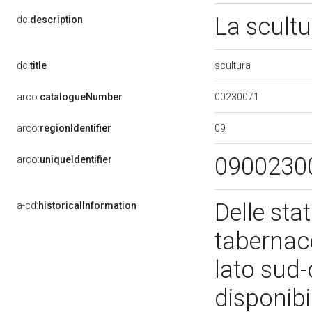
La scultu
dc:
description
scultura
dc:
title
00230071
arco:
catalogueNumber
09
arco:
regionIdentifier
0900230
arco:
uniqueIdentifier
Delle sta
a-cd:
historicalInformation
tabernaco
lato sud-
disponibi