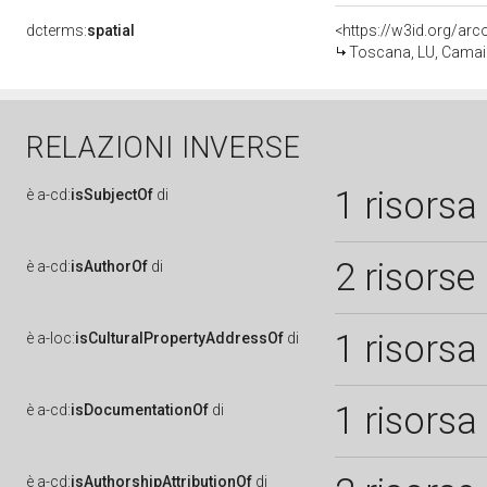
dcterms:
spatial
<https://w3id.org/a
Toscana, LU, Camai
RELAZIONI INVERSE
1 risorsa
è
a-cd:
isSubjectOf
di
2 risorse
è
a-cd:
isAuthorOf
di
1 risorsa
è
a-loc:
isCulturalPropertyAddressOf
di
1 risorsa
è
a-cd:
isDocumentationOf
di
è
a-cd:
isAuthorshipAttributionOf
di