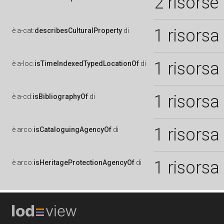
2 risorse
1 risorsa
è
a-cat:
describesCulturalProperty
di
1 risorsa
è
a-loc:
isTimeIndexedTypedLocationOf
di
1 risorsa
è
a-cd:
isBibliographyOf
di
1 risorsa
è
arco:
isCataloguingAgencyOf
di
1 risorsa
è
arco:
isHeritageProtectionAgencyOf
di