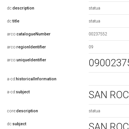
statua
dc:
description
statua
dc:
title
00237552
arco:
catalogueNumber
09
arco:
regionIdentifier
0900237
arco:
uniqueIdentifier
a-cd:
historicalInformation
SAN RO
a-cd:
subject
statua
core:
description
SAN RO
dc:
subject