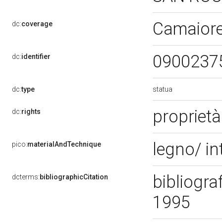
Camaiore
dc:
coverage
0900237
dc:
identifier
statua
dc:
type
proprietà
dc:
rights
legno/ in
pico:
materialAndTechnique
bibliogra
dcterms:
bibliographicCitation
1995