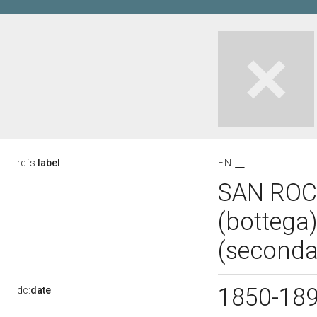
rdfs:
label
EN
IT
SAN ROCC
(bottega)
(seconda
1850-18
dc:
date