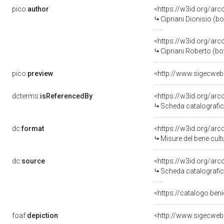
pico:
author
<https://w3id.org/a
Cipriani Dionisio (bo
<https://w3id.org/a
Cipriani Roberto (bo
pico:
preview
dcterms:
isReferencedBy
<https://w3id.org/a
Scheda catalografi
dc:
format
<https://w3id.org/ar
Misure del bene cul
dc:
source
<https://w3id.org/a
Scheda catalografi
<https://catalogo.beni
foaf:
depiction