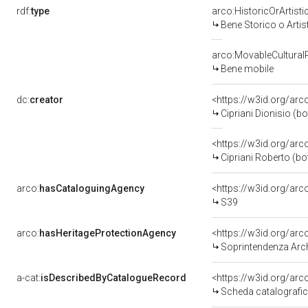
rdf:
type
arco:HistoricOrArtisti
Bene Storico o Artis
arco:MovableCultural
Bene mobile
dc:
creator
<https://w3id.org/a
Cipriani Dionisio (bo
<https://w3id.org/a
Cipriani Roberto (bo
arco:
hasCataloguingAgency
<https://w3id.org/a
S39
arco:
hasHeritageProtectionAgency
<https://w3id.org/a
Soprintendenza Arche
a-cat:
isDescribedByCatalogueRecord
<https://w3id.org/a
Scheda catalografi