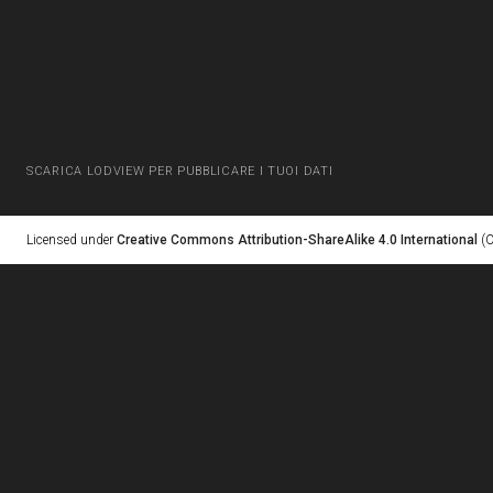
SCARICA LODVIEW PER PUBBLICARE I TUOI DATI
Licensed under
Creative Commons Attribution-ShareAlike 4.0 International
(C