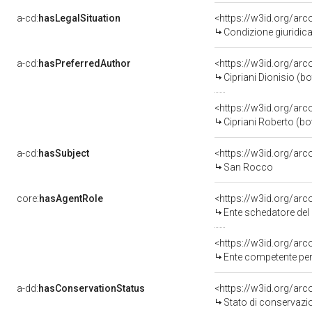
a-cd:
hasLegalSituation
Condizione giuridica
a-cd:
hasPreferredAuthor
<https://w3id.org/a
Cipriani Dionisio (bo
<https://w3id.org/a
Cipriani Roberto (bo
a-cd:
hasSubject
<https://w3id.org/a
San Rocco
core:
hasAgentRole
<https://w3id.org/ar
Ente schedatore del bene 0900237552: Sop
<https://w3id.org/ar
Ente competente per tutela de
a-dd:
hasConservationStatus
<https://w3id.org/ar
Stato di conservazi