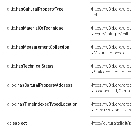
a-dd:
hasCulturalPropertyType
<https://w3id.org/a
statua
a-dd:
hasMaterialOrTechnique
<https://w3id.org/arc
legno/ intaglio/ pitt
a-dd:
hasMeasurementCollection
<https://w3id.org/ar
Misure del bene cul
a-dd:
hasTechnicalStatus
<https://w3id.org/ar
Stato tecnico del b
a-loc:
hasCulturalPropertyAddress
<https://w3id.org/a
Toscana, LU, Camai
a-loc:
hasTimeIndexedTypedLocation
<https://w3id.org/ar
Localizzazione fisic
dc:
subject
<http://culturaitalia.