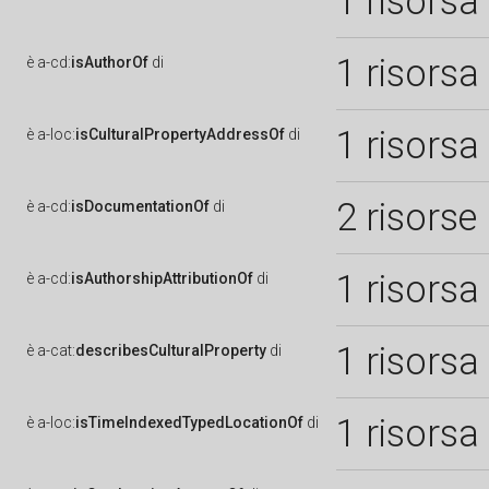
1 risorsa
1 risorsa
è
a-cd:
isAuthorOf
di
1 risorsa
è
a-loc:
isCulturalPropertyAddressOf
di
2 risorse
è
a-cd:
isDocumentationOf
di
1 risorsa
è
a-cd:
isAuthorshipAttributionOf
di
1 risorsa
è
a-cat:
describesCulturalProperty
di
1 risorsa
è
a-loc:
isTimeIndexedTypedLocationOf
di