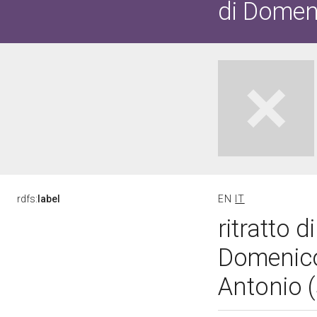
di Domeni
rdfs:
label
EN
IT
ritratto d
Domenico 
Antonio 