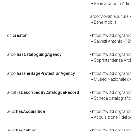
Bene Storico o Artis
arco:MovableCultural
Bene mobile
dc:
creator
<https://w3id.org/a
Salvetti Antonio - 1
arco:
hasCataloguingAgency
<https://w3id.org/a
Soprintendenza Arche
arco:
hasHeritageProtectionAgency
<https://w3id.org/a
Museo Nazionale d'A
a-cat:
isDescribedByCatalogueRecord
<https://w3id.org/a
Scheda catalografi
a-cd:
hasAcquisition
<https://w3id.org/ar
Acquisizione 1 del 
a-cd:
hasAuthor
<https://w3id.org/a