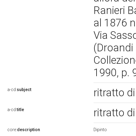
Ranieri B
al 1876 n
Via Sass
(Droandi I
Collezion
1990, p. 
ritratto 
a-cd:
subject
ritratto 
a-cd:
title
Dipinto
core:
description