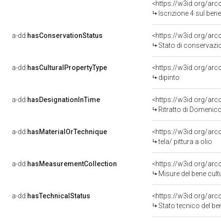
<https://w3id.org/arc
Iscrizione 4 sul be
a-dd:
hasConservationStatus
<https://w3id.org/ar
Stato di conservazi
a-dd:
hasCulturalPropertyType
<https://w3id.org/a
dipinto
a-dd:
hasDesignationInTime
<https://w3id.org/arc
Ritratto di Domenico
a-dd:
hasMaterialOrTechnique
<https://w3id.org/arco
tela/ pittura a olio
a-dd:
hasMeasurementCollection
<https://w3id.org/ar
Misure del bene cul
a-dd:
hasTechnicalStatus
<https://w3id.org/ar
Stato tecnico del b