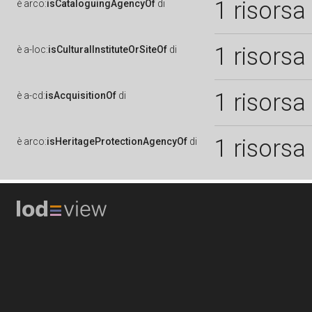
1 risorsa
è
arco:
isCataloguingAgencyOf
di
1 risorsa
è
a-loc:
isCulturalInstituteOrSiteOf
di
1 risorsa
è
a-cd:
isAcquisitionOf
di
1 risorsa
è
arco:
isHeritageProtectionAgencyOf
di