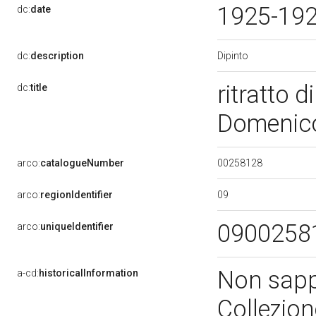
1925-19
dc:
date
Dipinto
dc:
description
ritratto d
dc:
title
Domenico 
00258128
arco:
catalogueNumber
09
arco:
regionIdentifier
0900258
arco:
uniqueIdentifier
Non sapp
a-cd:
historicalInformation
Collezion