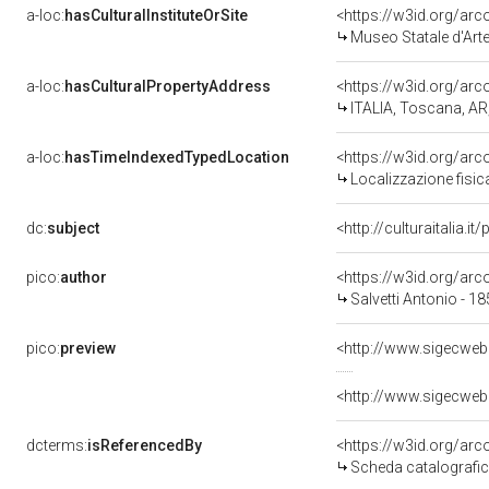
a-loc:
hasCulturalInstituteOrSite
<https://w3id.org/ar
Museo Statale d'Art
a-loc:
hasCulturalPropertyAddress
<https://w3id.org/a
ITALIA, Toscana, AR
a-loc:
hasTimeIndexedTypedLocation
<https://w3id.org/ar
Localizzazione fisic
dc:
subject
<http://culturaitalia.
pico:
author
<https://w3id.org/a
Salvetti Antonio - 1
pico:
preview
<http://www.sigecweb
<http://www.sigecweb
dcterms:
isReferencedBy
<https://w3id.org/a
Scheda catalografi