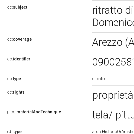
ritratto d
dc:
subject
Domenico
Arezzo (
dc:
coverage
0900258
dc:
identifier
dipinto
dc:
type
proprietà
dc:
rights
tela/ pitt
pico:
materialAndTechnique
rdf:
type
arco:HistoricOrArtisti