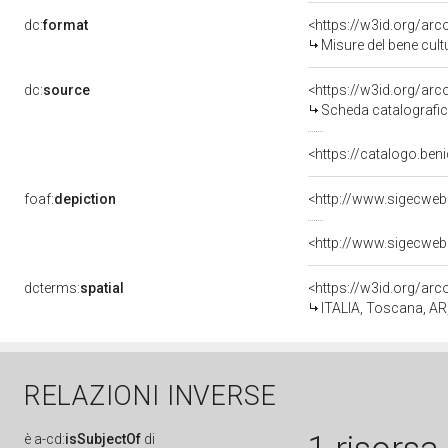
dc:
format
<https://w3id.org/ar
Misure del bene cul
dc:
source
<https://w3id.org/a
Scheda catalografi
<https://catalogo.beni
foaf:
depiction
<http://www.sigecweb
<http://www.sigecweb
dcterms:
spatial
<https://w3id.org/a
ITALIA, Toscana, AR
RELAZIONI INVERSE
è
a-cd:
isSubjectOf
di