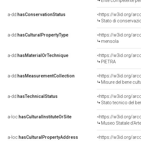
Ente competente per
a-dd:
hasConservationStatus
<https://w3id.org/ar
Stato di conservazi
a-dd:
hasCulturalPropertyType
<https://w3id.org/a
mensola
a-dd:
hasMaterialOrTechnique
<https://w3id.org/arc
PIETRA
a-dd:
hasMeasurementCollection
<https://w3id.org/ar
Misure del bene cul
a-dd:
hasTechnicalStatus
<https://w3id.org/ar
Stato tecnico del b
a-loc:
hasCulturalInstituteOrSite
<https://w3id.org/ar
Museo Statale d'Art
a-loc:
hasCulturalPropertyAddress
<https://w3id.org/a