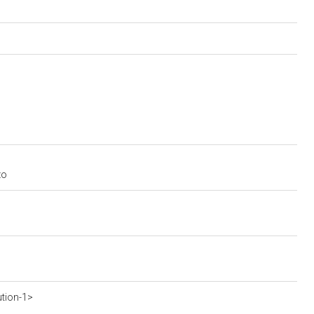
zo
ution-1>