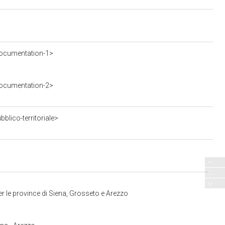
ocumentation-1>
ocumentation-2>
blico-territoriale>
r le province di Siena, Grosseto e Arezzo