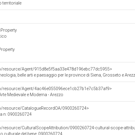
 territoriale
cProperty
tico
Property
rco/resource/Agent/915d8e5f5aa33e478d196ebc77dc5955>
ologia, belle arti e paesaggio per le province di Siena, Grosseto e Arez
rco/resource/Agent/4ac46e055096ece1cb27b1e7c5b37af9>
rte Medievale e Moderna - Arezzo
rco/resource/CatalogueRecordOA/0900260724>
ca n: 0900260724
o/resource/CulturalScopeAttribution/0900260724-cultural-scope-attrib
to culturale del bene: 0900260724