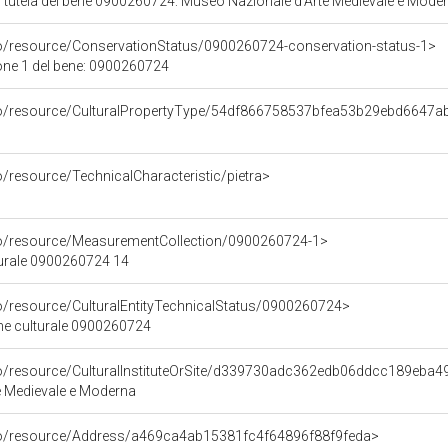
 tutela del bene 0900260724: Museo Nazionale d'Arte Medievale e Moder
co/resource/ConservationStatus/0900260724-conservation-status-1>
one 1 del bene: 0900260724
rco/resource/CulturalPropertyType/54df866758537bfea53b29ebd6647a
o/resource/TechnicalCharacteristic/pietra>
co/resource/MeasurementCollection/0900260724-1>
turale 0900260724 14
co/resource/CulturalEntityTechnicalStatus/0900260724>
ene culturale 0900260724
co/resource/CulturalInstituteOrSite/d339730adc362edb06ddcc189eba4
e Medievale e Moderna
rco/resource/Address/a469ca4ab15381fc4f64896f88f9feda>