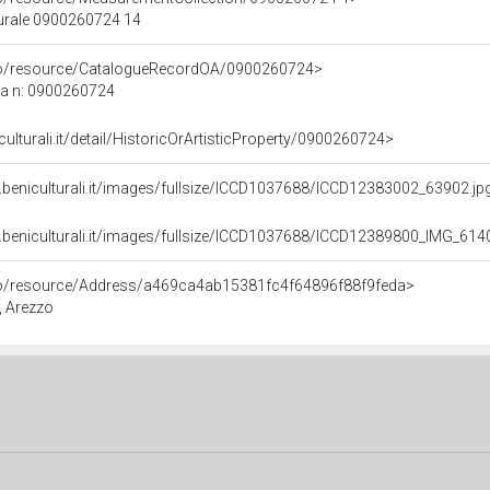
turale 0900260724 14
rco/resource/CatalogueRecordOA/0900260724>
ca n: 0900260724
culturali.it/detail/HistoricOrArtisticProperty/0900260724>
.beniculturali.it/images/fullsize/ICCD1037688/ICCD12383002_63902.jp
.beniculturali.it/images/fullsize/ICCD1037688/ICCD12389800_IMG_61
rco/resource/Address/a469ca4ab15381fc4f64896f88f9feda>
, Arezzo