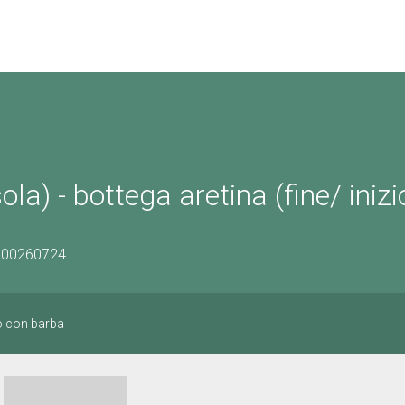
a) - bottega aretina (fine/ inizi
0900260724
o con barba