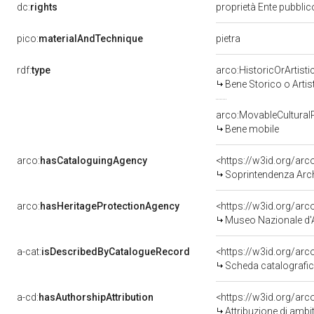
dc:
rights
proprietà Ente pubblico
pietra
pico:
materialAndTechnique
rdf:
type
arco:HistoricOrArtisti
Bene Storico o Artis
arco:MovableCultural
Bene mobile
arco:
hasCataloguingAgency
<https://w3id.org/a
Soprintendenza Arche
arco:
hasHeritageProtectionAgency
<https://w3id.org/a
Museo Nazionale d'A
a-cat:
isDescribedByCatalogueRecord
<https://w3id.org/a
Scheda catalografi
a-cd:
hasAuthorshipAttribution
<https://w3id.org/arc
Attribuzione di ambi