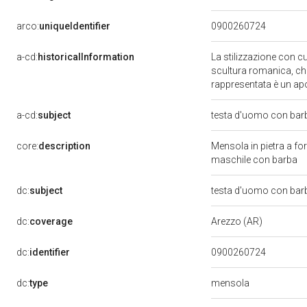
arco:
uniqueIdentifier
0900260724
a-cd:
historicalInformation
La stilizzazione con cu
scultura romanica, che
rappresentata è un ap
a-cd:
subject
testa d'uomo con ba
core:
description
Mensola in pietra a for
maschile con barba
dc:
subject
testa d'uomo con ba
dc:
coverage
Arezzo (AR)
dc:
identifier
0900260724
mensola
dc:
type