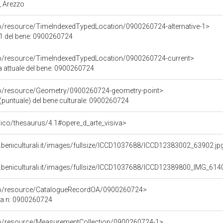
, Arezzo
co/resource/TimeIndexedTypedLocation/0900260724-alternative-1>
 1 del bene: 0900260724
co/resource/TimeIndexedTypedLocation/0900260724-current>
a attuale del bene: 0900260724
co/resource/Geometry/0900260724-geometry-point>
(puntuale) del bene culturale: 0900260724
it/pico/thesaurus/4.1#opere_d_arte_visiva>
.beniculturali.it/images/fullsize/ICCD1037688/ICCD12383002_63902.jp
.beniculturali.it/images/fullsize/ICCD1037688/ICCD12389800_IMG_61
rco/resource/CatalogueRecordOA/0900260724>
ca n: 0900260724
co/resource/MeasurementCollection/0900260724-1>