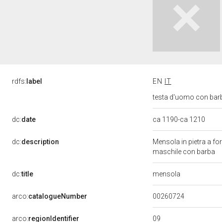
rdfs:
label
EN
IT
testa d'uomo con barba 
dc:
date
ca 1190-ca 1210
dc:
description
Mensola in pietra a for
maschile con barba
mensola
dc:
title
00260724
arco:
catalogueNumber
09
arco:
regionIdentifier