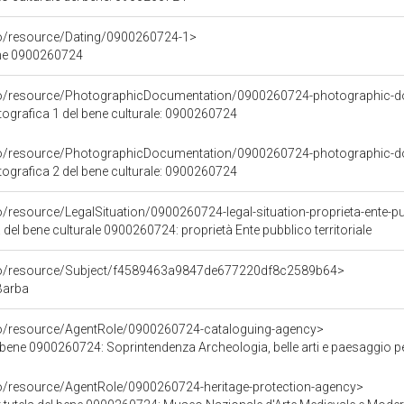
co/resource/Dating/0900260724-1>
ene 0900260724
rco/resource/PhotographicDocumentation/0900260724-photographic-d
grafica 1 del bene culturale: 0900260724
rco/resource/PhotographicDocumentation/0900260724-photographic-d
grafica 2 del bene culturale: 0900260724
/resource/LegalSituation/0900260724-legal-situation-proprieta-ente-pub
 del bene culturale 0900260724: proprietà Ente pubblico territoriale
rco/resource/Subject/f4589463a9847de677220df8c2589b64>
Barba
co/resource/AgentRole/0900260724-cataloguing-agency>
bene 0900260724: Soprintendenza Archeologia, belle arti e paesaggio pe
co/resource/AgentRole/0900260724-heritage-protection-agency>