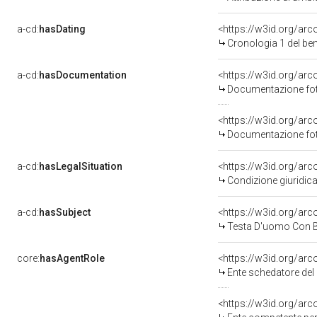
a-cd:
hasDating
<https://w3id.org/ar
Cronologia 1 del b
a-cd:
hasDocumentation
<https://w3id.org/a
Documentazione foto
<https://w3id.org/a
Documentazione foto
a-cd:
hasLegalSituation
<https://w3id.org/arco
Condizione giuridica
a-cd:
hasSubject
<https://w3id.org/a
Testa D'uomo Con 
core:
hasAgentRole
<https://w3id.org/ar
Ente schedatore del 
<https://w3id.org/ar