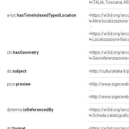
ITALIA, Toscana, AR
a-loc:
hasTimeIndexedTypedLocation
<https://w3id.org/ar
Altra localizzazione
<https://w3id.org/ar
Localizzazione fisic
clv:
hasGeometry
<https://w3id.org/ar
Georeferenziazione 
dc:
subject
<http://culturaitalia.
pico:
preview
<http://www.sigecweb
<http://www.sigecweb
dcterms:
isReferencedBy
<https://w3id.org/a
Scheda catalografi
dc:
format
<https://w3id.org/ar