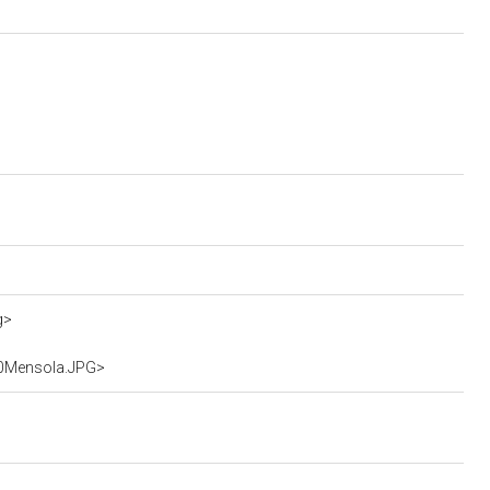
g>
40Mensola.JPG>