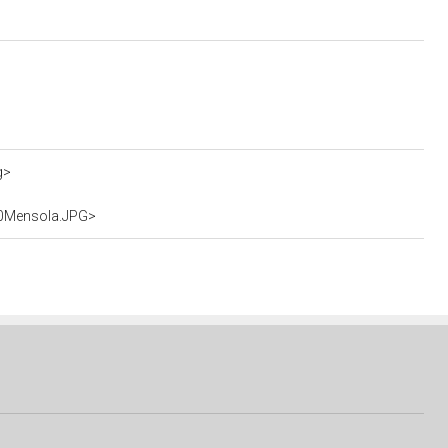
g>
40Mensola.JPG>