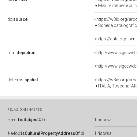
Misure del bene cul
dc:
source
<https://w3id.org/a
Scheda catalografi
<https://catalogo.beni
foaf:
depiction
<http://www.sigecweb
<http://www.sigecweb
dcterms:
spatial
<https://w3id.org/a
ITALIA, Toscana, AR
RELAZIONI INVERSE
è
a-cd:
isSubjectOf
di
1 risorsa
è
a-loc:
isCulturalPropertyAddressOf
di
1 risorsa