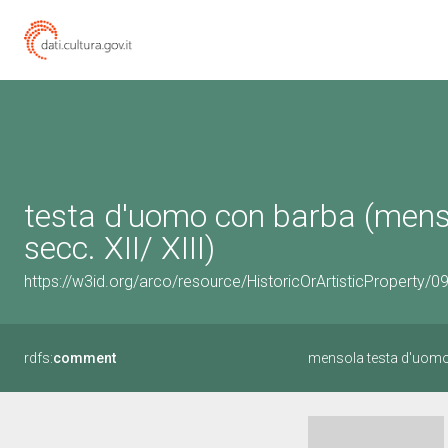
testa d'uomo con barba (mensol
secc. XII/ XIII)
https://w3id.org/arco/resource/HistoricOrArtisticProperty/
rdfs:
comment
mensola testa d'uom