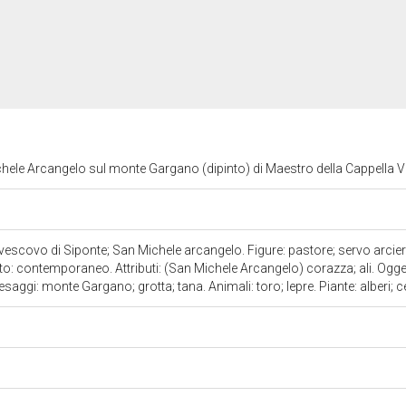
hele Arcangelo sul monte Gargano (dipinto) di Maestro della Cappella Vel
scovo di Siponte; San Michele arcangelo. Figure: pastore; servo arciere;
: contemporaneo. Attributi: (San Michele Arcangelo) corazza; ali. Oggett
aesaggi: monte Gargano; grotta; tana. Animali: toro; lepre. Piante: alberi; 