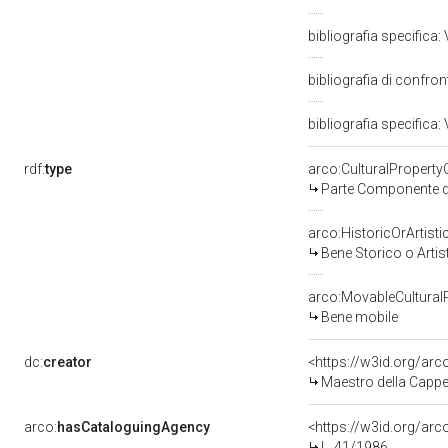
bibliografia specifica:
bibliografia di confr
bibliografia specifica: 
rdf:
type
arco:CulturalPropert
Parte Componente di
arco:HistoricOrArtisti
Bene Storico o Artis
arco:MovableCultural
Bene mobile
dc:
creator
<https://w3id.org/a
Maestro della Cappel
arco:
hasCataloguingAgency
<https://w3id.org/a
L. 41/1986