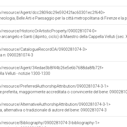
rco/resource/Agent/dcc2809dc29e59242fac60301ec2f640>
ologia, Belle Arti e Paesaggio per la città metropolitana di Firenze e la 
co/resource/HistoricOrArtisticProperty/0900281074-0>
 arcangelo e Santi (dipinto, ciclo) di Maestro della Cappella Velluti (sec. 
rco/resource/CatalogueRecordOA/0900281074-3>
ca n: 0900281074-3
rco/resource/Agent/34edae3b8f44b26e5e6b7688da8fb72f>
la Velluti - notizie 1300-1330
co/resource/PreferredAuthorshipAttribution/0900281074-3-1>
ore preferita, maggiormente accreditata o convincente del bene: 0900281
o/resource/AlternativeAuthorshipAttribution/0900281074-3-1>
a, alternativa o tradizionale di autore del bene: 0900281074-3
co/resource/Bibliography/0900281074-3-bibliography-1>