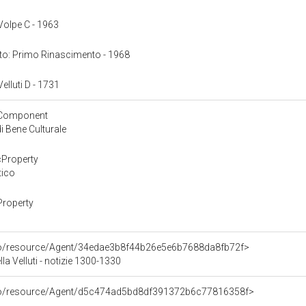
 Volpe C - 1963
onto: Primo Rinascimento - 1968
Velluti D - 1731
yComponent
 Bene Culturale
cProperty
tico
Property
rco/resource/Agent/34edae3b8f44b26e5e6b7688da8fb72f>
la Velluti - notizie 1300-1330
rco/resource/Agent/d5c474ad5bd8df391372b6c77816358f>