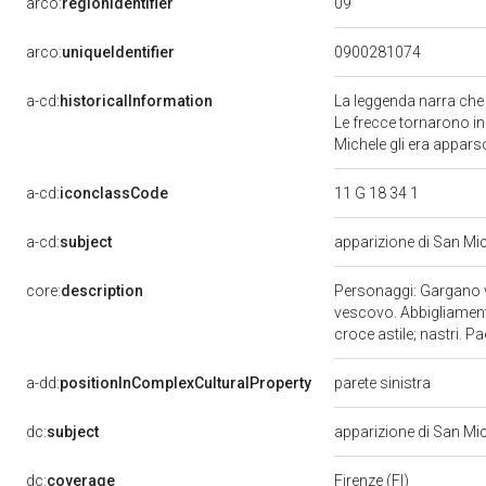
09
arco:
regionIdentifier
arco:
uniqueIdentifier
0900281074
a-cd:
historicalInformation
La leggenda narra che
Le frecce tornarono in
Michele gli era appars
a-cd:
iconclassCode
11 G 18 34 1
a-cd:
subject
apparizione di San M
core:
description
Personaggi: Gargano ve
vescovo. Abbigliamento
croce astile; nastri. P
a-dd:
positionInComplexCulturalProperty
parete sinistra
dc:
subject
apparizione di San M
dc:
coverage
Firenze (FI)