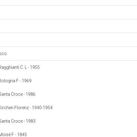
esco
 Ragghianti C. L - 1955
: Bologna F - 1969
: Santa Croce - 1986
: Kirchen Florenz - 1940-1954
: Santa Croce - 1983
 Moisé F - 1845