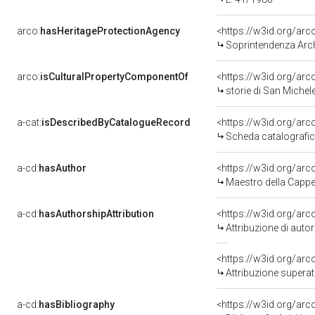
arco:
hasHeritageProtectionAgency
<https://w3id.org/a
Soprintendenza Arche
arco:
isCulturalPropertyComponentOf
<https://w3id.org/ar
storie di San Michele
a-cat:
isDescribedByCatalogueRecord
<https://w3id.org/a
Scheda catalografi
a-cd:
hasAuthor
<https://w3id.org/a
Maestro della Cappel
a-cd:
hasAuthorshipAttribution
<https://w3id.org/ar
Attribuzione di aut
<https://w3id.org/arc
Attribuzione superat
a-cd:
hasBibliography
<https://w3id.org/ar