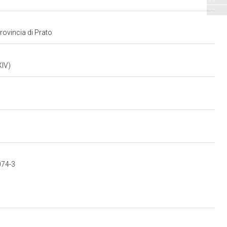
provincia di Prato
XIV)
074-3