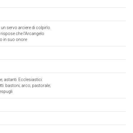
 servo arciere di colpirlo.
i rispose che l'Arcangelo
pio in suo onore
 astanti. Ecclesiastici:
i: bastoni; arco; pastorale;
cespugli