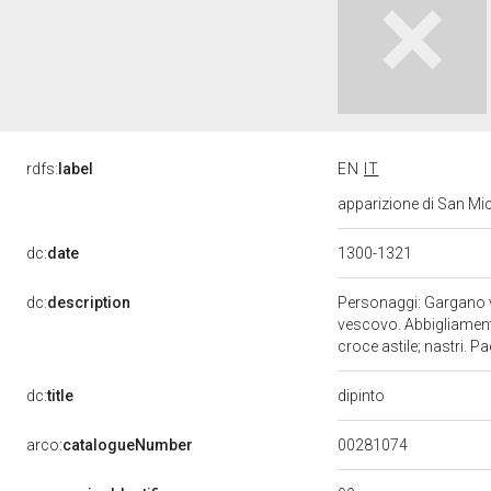
rdfs:
label
EN
IT
apparizione di San Mic
dc:
date
1300-1321
dc:
description
Personaggi: Gargano ve
vescovo. Abbigliamento
croce astile; nastri. P
dipinto
dc:
title
00281074
arco:
catalogueNumber