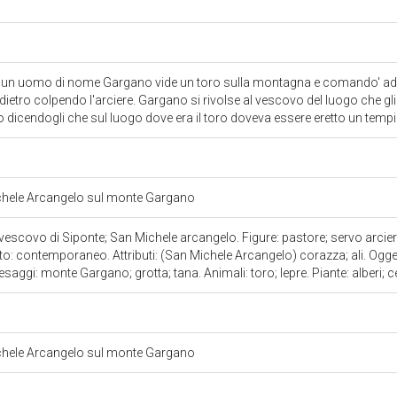
 un uomo di nome Gargano vide un toro sulla montagna e comando' ad un
dietro colpendo l'arciere. Gargano si rivolse al vescovo del luogo che gl
o dicendogli che sul luogo dove era il toro doveva essere eretto un tem
ichele Arcangelo sul monte Gargano
scovo di Siponte; San Michele arcangelo. Figure: pastore; servo arciere;
: contemporaneo. Attributi: (San Michele Arcangelo) corazza; ali. Oggett
aesaggi: monte Gargano; grotta; tana. Animali: toro; lepre. Piante: alberi; 
ichele Arcangelo sul monte Gargano