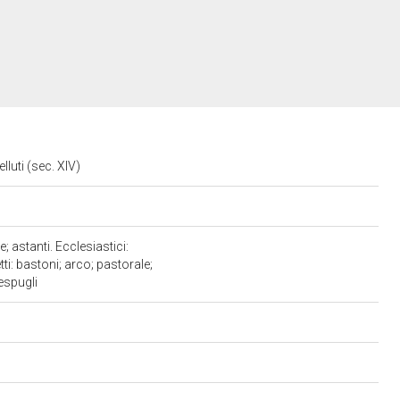
luti (sec. XIV)
 astanti. Ecclesiastici:
i: bastoni; arco; pastorale;
cespugli