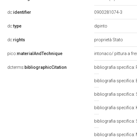
dc:
identifier
0900281074-3
dipinto
dc:
type
dc:
rights
proprietà Stato
pico:
materialAndTechnique
intonaco/ pittura a fr
dcterms:
bibliographicCitation
bibliografia specifica:
bibliografia specifica
bibliografia specifica
bibliografia specifica
bibliografia specifica
bibliografia specifica: