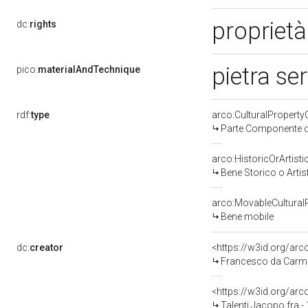
proprietà
dc:
rights
pietra se
pico:
materialAndTechnique
rdf:
type
arco:CulturalPropert
Parte Componente di
arco:HistoricOrArtisti
Bene Storico o Artis
arco:MovableCultural
Bene mobile
dc:
creator
<https://w3id.org/a
Francesco da Carmig
<https://w3id.org/a
Talenti Jacopo fra -