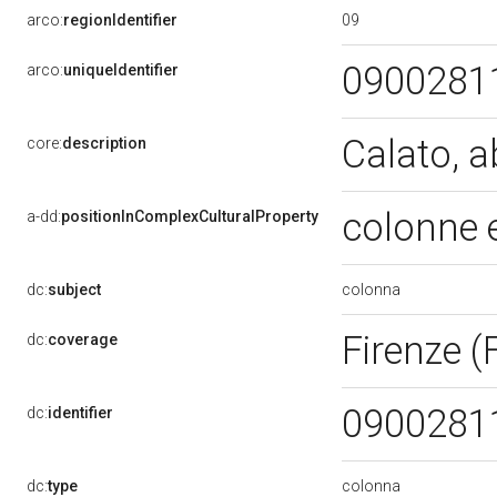
09
arco:
regionIdentifier
0900281
arco:
uniqueIdentifier
Calato, 
core:
description
colonne 
a-dd:
positionInComplexCulturalProperty
colonna
dc:
subject
Firenze (
dc:
coverage
0900281
dc:
identifier
colonna
dc:
type