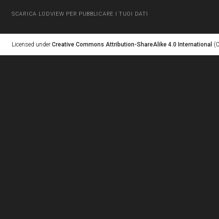
SCARICA LODVIEW PER PUBBLICARE I TUOI DATI
Licensed under
Creative Commons Attribution-ShareAlike 4.0 International
(C