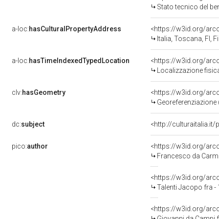
Stato tecnico del b
a-loc:
hasCulturalPropertyAddress
<https://w3id.org/a
Italia, Toscana, FI, F
a-loc:
hasTimeIndexedTypedLocation
<https://w3id.org/ar
Localizzazione fisic
clv:
hasGeometry
<https://w3id.org/ar
Georeferenziazione 
dc:
subject
<http://culturaitalia.
pico:
author
<https://w3id.org/a
Francesco da Carmig
<https://w3id.org/a
Talenti Jacopo fra -
<https://w3id.org/a
Giovanni da Campi f