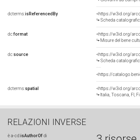
dcterms:
isReferencedBy
<https://w3id.org/a
Scheda catalografi
dc:
format
<https://w3id.org/ar
Misure del bene cul
dc:
source
<https://w3id.org/a
Scheda catalografi
<https://catalogo.beni
dcterms:
spatial
<https://w3id.org/a
Italia, Toscana, FI, F
RELAZIONI INVERSE
3 risorse
è
a-cd:
isAuthorOf
di