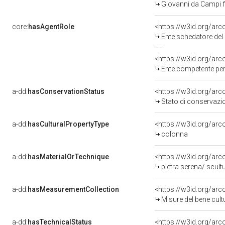
Giovanni da Campi f
core:
hasAgentRole
<https://w3id.org/ar
Ente schedatore del bene 09002811
<https://w3id.org/ar
Ente competente per tutela del be
a-dd:
hasConservationStatus
<https://w3id.org/ar
Stato di conservazi
a-dd:
hasCulturalPropertyType
<https://w3id.org/a
colonna
a-dd:
hasMaterialOrTechnique
<https://w3id.org/arc
pietra serena/ scult
a-dd:
hasMeasurementCollection
<https://w3id.org/ar
Misure del bene cul
a-dd:
hasTechnicalStatus
<https://w3id.org/ar