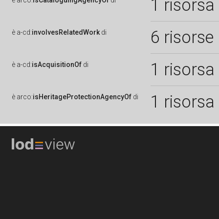
1 risorsa
è
arco:
isCataloguingAgencyOf
di
6 risorse
è
a-cd:
involvesRelatedWork
di
1 risorsa
è
a-cd:
isAcquisitionOf
di
1 risorsa
è
arco:
isHeritageProtectionAgencyOf
di