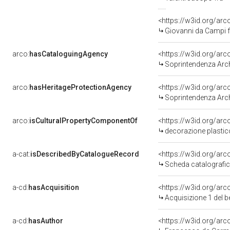
<https://w3id.org/a
Giovanni da Campi f
arco:
hasCataloguingAgency
<https://w3id.org/a
Soprintendenza Archeolog
arco:
hasHeritageProtectionAgency
<https://w3id.org/a
Soprintendenza Archeol
arco:
isCulturalPropertyComponentOf
<https://w3id.org/ar
decorazione plastico-architet
a-cat:
isDescribedByCatalogueRecord
<https://w3id.org/a
Scheda catalografi
a-cd:
hasAcquisition
<https://w3id.org/ar
Acquisizione 1 del 
a-cd:
hasAuthor
<https://w3id.org/a