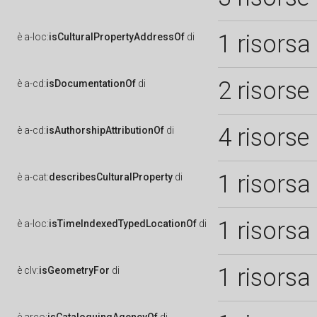
1 risorsa
è
a-loc:
isCulturalPropertyAddressOf
di
2 risorse
è
a-cd:
isDocumentationOf
di
4 risorse
è
a-cd:
isAuthorshipAttributionOf
di
1 risorsa
è
a-cat:
describesCulturalProperty
di
1 risorsa
è
a-loc:
isTimeIndexedTypedLocationOf
di
1 risorsa
è
clv:
isGeometryFor
di