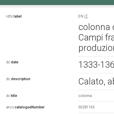
rdfs:
label
EN
IT
colonna d
Campi fr
produzion
1333-13
dc:
date
Calato, 
dc:
description
colonna
dc:
title
00281165
arco:
catalogueNumber