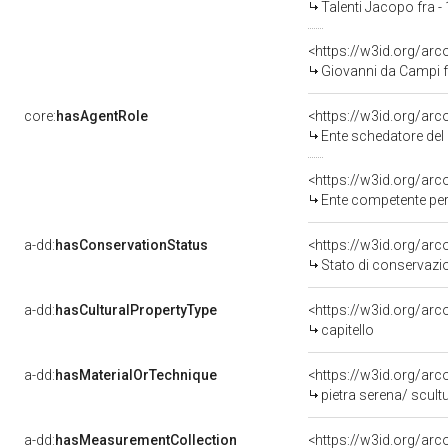
Talenti Jacopo fra -
<https://w3id.org/a
Giovanni da Campi f
core:
hasAgentRole
<https://w3id.org/ar
Ente schedatore del bene 09002811
<https://w3id.org/ar
Ente competente per tutela del be
a-dd:
hasConservationStatus
<https://w3id.org/ar
Stato di conservazi
a-dd:
hasCulturalPropertyType
<https://w3id.org/a
capitello
a-dd:
hasMaterialOrTechnique
<https://w3id.org/arc
pietra serena/ scult
a-dd:
hasMeasurementCollection
<https://w3id.org/ar