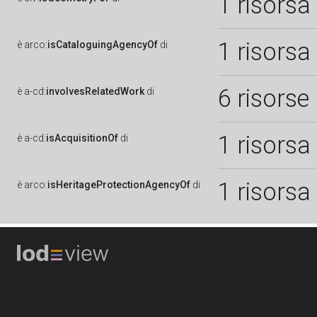
1 risorsa
1 risorsa
è
arco:
isCataloguingAgencyOf
di
6 risorse
è
a-cd:
involvesRelatedWork
di
1 risorsa
è
a-cd:
isAcquisitionOf
di
1 risorsa
è
arco:
isHeritageProtectionAgencyOf
di