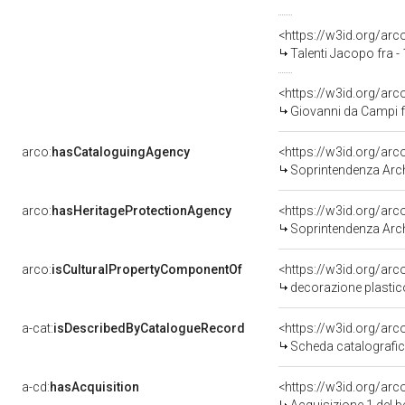
<https://w3id.org/a
Talenti Jacopo fra -
<https://w3id.org/a
Giovanni da Campi f
arco:
hasCataloguingAgency
<https://w3id.org/a
Soprintendenza Archeolog
arco:
hasHeritageProtectionAgency
<https://w3id.org/a
Soprintendenza Archeol
arco:
isCulturalPropertyComponentOf
<https://w3id.org/ar
decorazione plastico-architet
a-cat:
isDescribedByCatalogueRecord
<https://w3id.org/a
Scheda catalografi
a-cd:
hasAcquisition
<https://w3id.org/ar