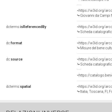
<https://w3id.org/a
Giovanni da Campi f
dcterms:
isReferencedBy
<https://w3id.org/a
Scheda catalografi
dc:
format
<https://w3id.org/ar
Misure del bene cul
dc:
source
<https://w3id.org/a
Scheda catalografi
<https://catalogo.beni
dcterms:
spatial
<https://w3id.org/a
Italia, Toscana, FI, F