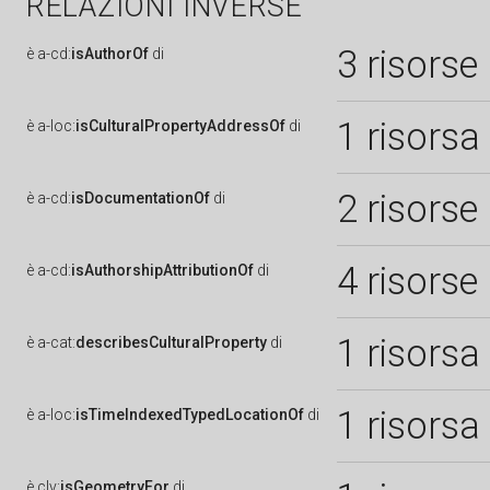
RELAZIONI INVERSE
3 risorse
è
a-cd:
isAuthorOf
di
1 risorsa
è
a-loc:
isCulturalPropertyAddressOf
di
2 risorse
è
a-cd:
isDocumentationOf
di
4 risorse
è
a-cd:
isAuthorshipAttributionOf
di
1 risorsa
è
a-cat:
describesCulturalProperty
di
1 risorsa
è
a-loc:
isTimeIndexedTypedLocationOf
di
è
clv:
isGeometryFor
di