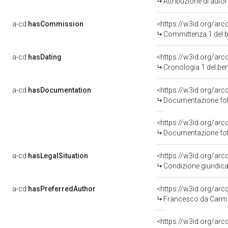
Attribuzione di aut
a-cd:
hasCommission
<https://w3id.org/a
Committenza 1 del 
a-cd:
hasDating
<https://w3id.org/ar
Cronologia 1 del b
a-cd:
hasDocumentation
Documentazione foto
Documentazione foto
a-cd:
hasLegalSituation
Condizione giuridica
a-cd:
hasPreferredAuthor
<https://w3id.org/a
Francesco da Carmig
<https://w3id.org/a