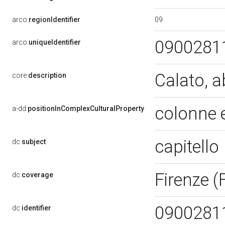
09
arco:
regionIdentifier
0900281
arco:
uniqueIdentifier
Calato, 
core:
description
colonne 
a-dd:
positionInComplexCulturalProperty
capitello
dc:
subject
Firenze (
dc:
coverage
0900281
dc:
identifier