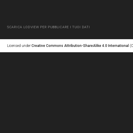
SCARICA LODVIEW PER PUBBLICARE I TUOI DATI
Licensed under
Creative Commons Attribution-ShareAlike 4.0 International
(C