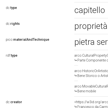
capitello
dc:
type
proprietà
dc:
rights
pietra se
pico:
materialAndTechnique
rdf:
type
arco:CulturalPropert
Parte Componente di
arco:HistoricOrArtisti
Bene Storico o Artis
arco:MovableCultural
Bene mobile
dc:
creator
<https://w3id.org/a
Francesco da Carmig