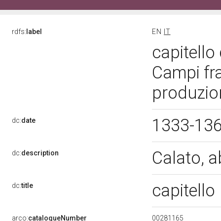
rdfs:
label
EN
IT
capitello
Campi fr
produzion
1333-13
dc:
date
Calato, 
dc:
description
capitello
dc:
title
00281165
arco:
catalogueNumber