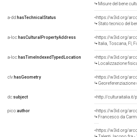
Misure del bene cul
a-dd:
hasTechnicalStatus
<https://w3id.org/ar
Stato tecnico del b
a-loc:
hasCulturalPropertyAddress
<https://w3id.org/a
Italia, Toscana, FI, F
a-loc:
hasTimeIndexedTypedLocation
<https://w3id.org/ar
Localizzazione fisic
clv:
hasGeometry
<https://w3id.org/ar
Georeferenziazione 
dc:
subject
<http://culturaitalia.
pico:
author
<https://w3id.org/a
Francesco da Carmig
<https://w3id.org/a
Talenti Jacopo fra -