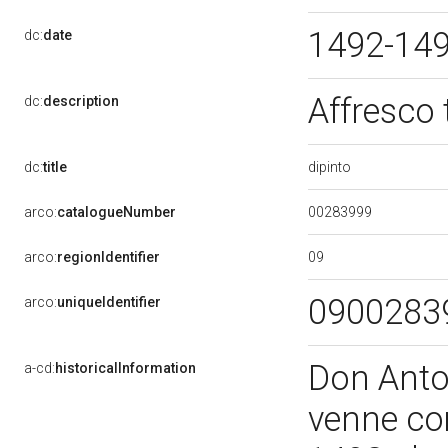
1492-14
dc:
date
Affresco 
dc:
description
dipinto
dc:
title
00283999
arco:
catalogueNumber
09
arco:
regionIdentifier
0900283
arco:
uniqueIdentifier
Don Antoni
a-cd:
historicalInformation
venne co