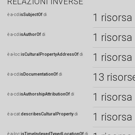
RELAZIONI INVERSE
1 risorsa
è
a-cd:
isSubjectOf
di
1 risorsa
è
a-cd:
isAuthorOf
di
1 risorsa
è
a-loc:
isCulturalPropertyAddressOf
di
13 risors
è
a-cd:
isDocumentationOf
di
1 risorsa
è
a-cd:
isAuthorshipAttributionOf
di
1 risorsa
è
a-cat:
describesCulturalProperty
di
è
a-loc:
isTimeIndexedTypedLocationOf
di