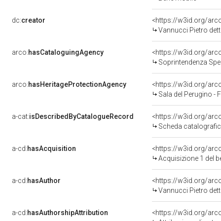
dc:
creator
<https://w3id.org/a
Vannucci Pietro det
arco:
hasCataloguingAgency
<https://w3id.org/a
Soprintendenza Speciale p
arco:
hasHeritageProtectionAgency
<https://w3id.org/a
Sala del Perugino - 
a-cat:
isDescribedByCatalogueRecord
<https://w3id.org/a
Scheda catalografi
a-cd:
hasAcquisition
<https://w3id.org/ar
Acquisizione 1 del 
a-cd:
hasAuthor
<https://w3id.org/a
Vannucci Pietro det
a-cd:
hasAuthorshipAttribution
<https://w3id.org/ar