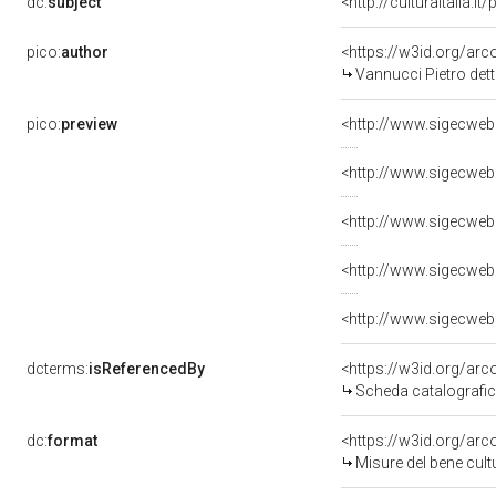
dc:
subject
<http://culturaitalia.
pico:
author
<https://w3id.org/a
Vannucci Pietro det
pico:
preview
<http://www.sigecweb
<http://www.sigecweb
<http://www.sigecweb
<http://www.sigecweb
<http://www.sigecweb
dcterms:
isReferencedBy
<https://w3id.org/a
Scheda catalografi
dc:
format
<https://w3id.org/ar
Misure del bene cul