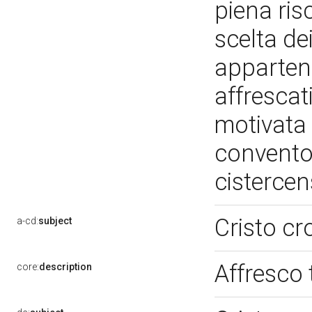
piena ris
scelta de
appartene
affrescati
motivata 
convento
cisterce
Cristo cr
a-cd:
subject
Affresco 
core:
description