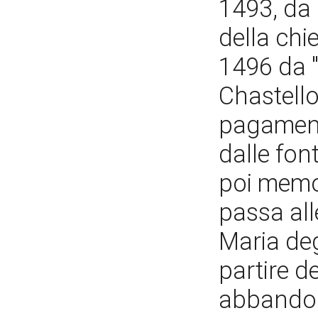
1493, da 
della chi
1496 da "
Chastello
pagament
dalle fon
poi memo
passa all
Maria deg
partire 
abbandon