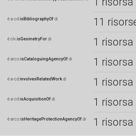
1 risorsa
11 risors
è
a-cd:
isBibliographyOf
di
1 risorsa
è
clv:
isGeometryFor
di
1 risorsa
è
arco:
isCataloguingAgencyOf
di
1 risorsa
è
a-cd:
involvesRelatedWork
di
1 risorsa
è
a-cd:
isAcquisitionOf
di
1 risorsa
è
arco:
isHeritageProtectionAgencyOf
di