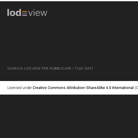
SCARICA LODVIEW PER PUBBLICARE I TUOI DATI
Licensed under
Creative Commons Attribution-ShareAlike 4.0 International
(C