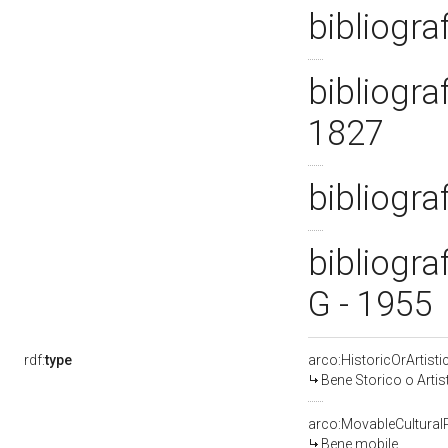
bibliogra
bibliogra
1827
bibliogra
bibliogra
G - 1955
rdf:
type
arco:HistoricOrArtisti
Bene Storico o Artis
arco:MovableCultural
Bene mobile