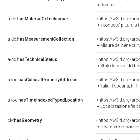
dipinto
a-dd:
hasMaterialOrTechnique
<https://w3id.org/arc
intonaco/ pittura a 
a-dd:
hasMeasurementCollection
<https://w3id.org/ar
Misure del bene cul
a-dd:
hasTechnicalStatus
<https://w3id.org/ar
Stato tecnico del b
a-loc:
hasCulturalPropertyAddress
<https://w3id.org/a
Italia, Toscana, FI, F
a-loc:
hasTimeIndexedTypedLocation
<https://w3id.org/ar
Localizzazione fisic
clv:
hasGeometry
<https://w3id.org/ar
Georeferenziazione 