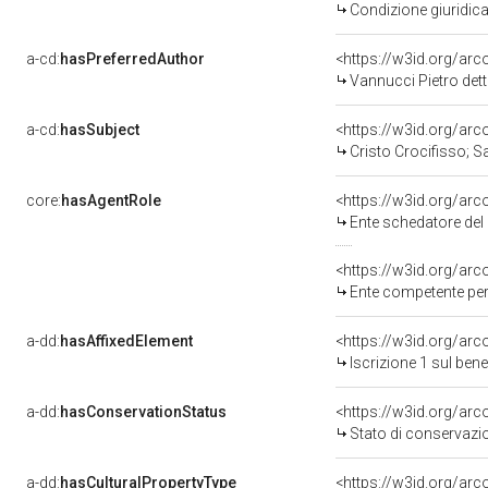
Condizione giuridica
a-cd:
hasPreferredAuthor
<https://w3id.org/a
Vannucci Pietro det
a-cd:
hasSubject
<https://w3id.org/a
Cristo Crocifisso; Sa
core:
hasAgentRole
<https://w3id.org/ar
Ente schedatore del bene 09002839
<https://w3id.org/ar
Ente competente per 
a-dd:
hasAffixedElement
<https://w3id.org/arc
Iscrizione 1 sul be
a-dd:
hasConservationStatus
<https://w3id.org/ar
Stato di conservazi
a-dd:
hasCulturalPropertyType
<https://w3id.org/a