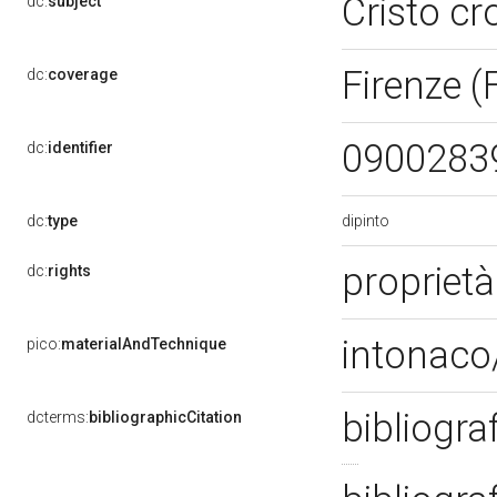
Cristo cr
dc:
subject
Firenze (
dc:
coverage
0900283
dc:
identifier
dipinto
dc:
type
propriet
dc:
rights
intonaco/
pico:
materialAndTechnique
bibliogra
dcterms:
bibliographicCitation