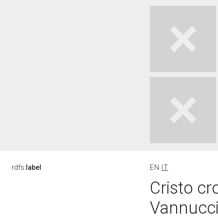
rdfs:
label
EN
IT
Cristo cro
Vannucci 