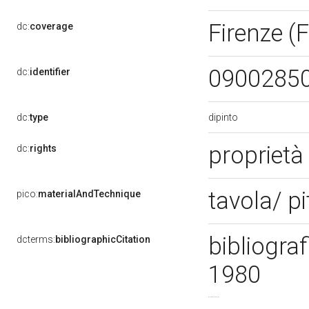
Firenze (F
dc:
coverage
0900285
dc:
identifier
dipinto
dc:
type
proprietà
dc:
rights
tavola/ p
pico:
materialAndTechnique
bibliograf
dcterms:
bibliographicCitation
1980