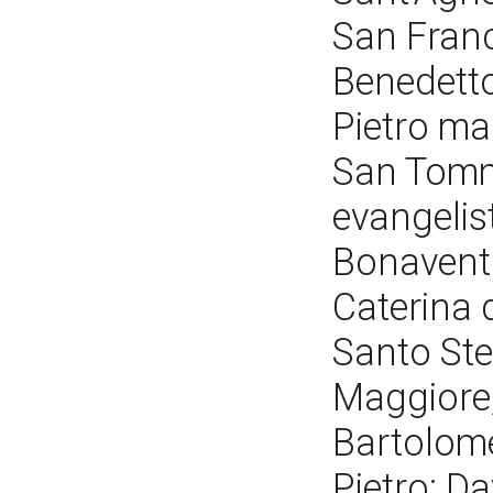
San Franc
Benedetto
Pietro ma
San Tomm
evangelis
Bonavent
Caterina 
Santo Ste
Maggiore;
Bartolome
Pietro; D