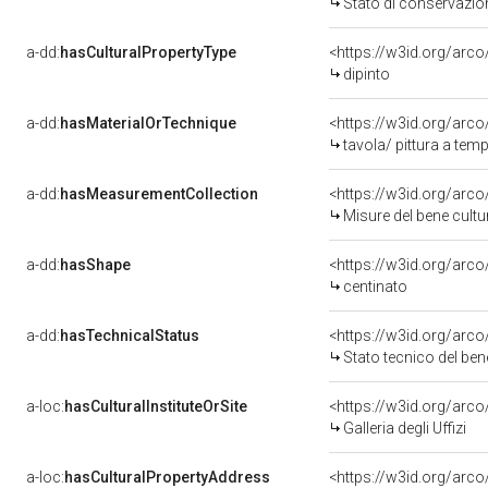
Stato di conservazio
a-dd:
hasCulturalPropertyType
<https://w3id.org/ar
dipinto
a-dd:
hasMaterialOrTechnique
<https://w3id.org/arco
tavola/ pittura a tem
a-dd:
hasMeasurementCollection
<https://w3id.org/ar
Misure del bene cult
a-dd:
hasShape
<https://w3id.org/arco
centinato
a-dd:
hasTechnicalStatus
<https://w3id.org/arc
Stato tecnico del be
a-loc:
hasCulturalInstituteOrSite
<https://w3id.org/arc
Galleria degli Uffizi
a-loc:
hasCulturalPropertyAddress
<https://w3id.org/ar