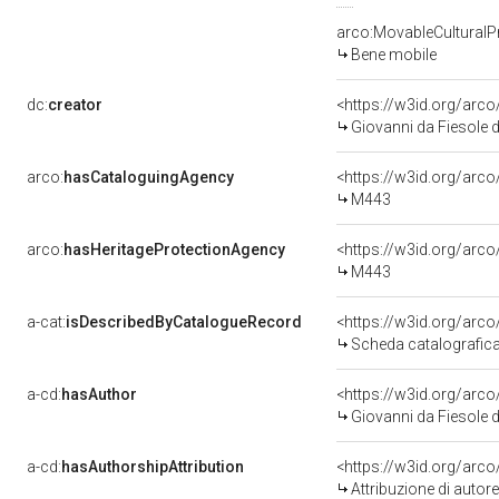
arco:MovableCulturalP
Bene mobile
dc:
creator
<https://w3id.org/ar
Giovanni da Fiesole 
arco:
hasCataloguingAgency
<https://w3id.org/ar
M443
arco:
hasHeritageProtectionAgency
<https://w3id.org/ar
M443
a-cat:
isDescribedByCatalogueRecord
<https://w3id.org/ar
Scheda catalografic
a-cd:
hasAuthor
<https://w3id.org/ar
Giovanni da Fiesole 
a-cd:
hasAuthorshipAttribution
<https://w3id.org/arc
Attribuzione di auto