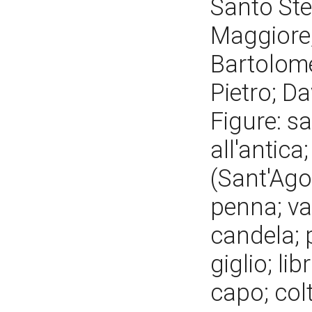
Santo Ste
Maggiore;
Bartolome
Pietro; D
Figure: sa
all'antica
(Sant'Agos
penna; va
candela; 
giglio; lib
capo; colt