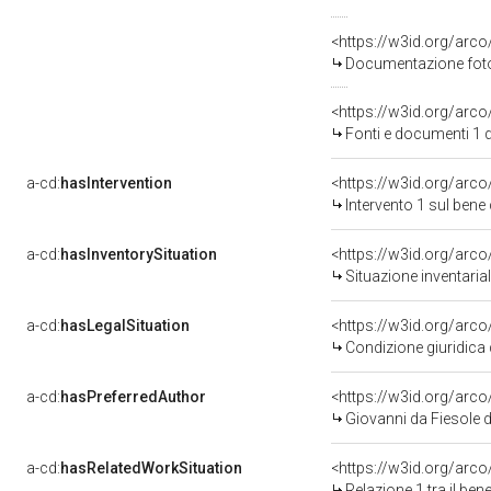
Documentazione fotog
<https://w3id.org/ar
Fonti e documenti 1 
a-cd:
hasIntervention
<https://w3id.org/arco
Intervento 1 sul ben
a-cd:
hasInventorySituation
<https://w3id.org/arc
Situazione inventari
a-cd:
hasLegalSituation
<https://w3id.org/arco
Condizione giuridica 
a-cd:
hasPreferredAuthor
<https://w3id.org/ar
Giovanni da Fiesole 
a-cd:
hasRelatedWorkSituation
<https://w3id.org/arco
Relazione 1 tra il be