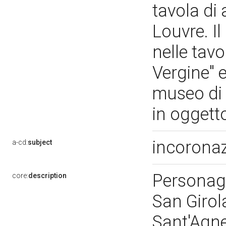
tavola di
Louvre. Il
nelle tavo
Vergine" e
museo di 
in oggett
incoronaz
a-cd:
subject
Personagg
core:
description
San Giro
Sant'Agne