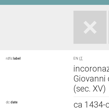
rdfs:
label
EN
IT
incoronaz
Giovanni 
(sec. XV)
ca 1434-
dc:
date