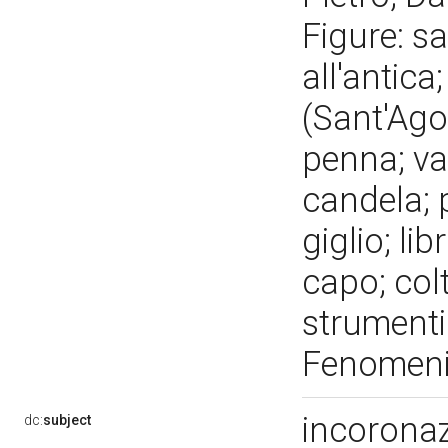
Figure: sa
all'antica
(Sant'Agos
penna; va
candela; 
giglio; lib
capo; colt
strumenti
Fenomeni 
incoronaz
dc:
subject