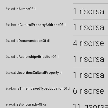
1 risorsa
è
a-cd:
isAuthorOf
di
1 risorsa
è
a-loc:
isCulturalPropertyAddressOf
di
4 risorse
è
a-cd:
isDocumentationOf
di
1 risorsa
è
a-cd:
isAuthorshipAttributionOf
di
1 risorsa
è
a-cat:
describesCulturalProperty
di
6 risorse
è
a-loc:
isTimeIndexedTypedLocationOf
di
11 risors
è
a-cd:
isBibliographyOf
di