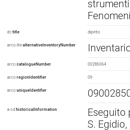
strumenti
Fenomeni 
dipinto
dc:
title
Inventari
arco-lite:
alternativeInventoryNumber
00285064
arco:
catalogueNumber
09
arco:
regionIdentifier
0900285
arco:
uniqueIdentifier
Eseguito p
a-cd:
historicalInformation
S. Egidio,