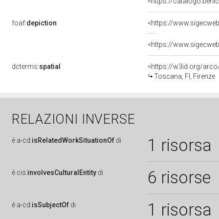
<https://catalogo.benic
foaf:
depiction
<https://www.sigecweb
<https://www.sigecweb
dcterms:
spatial
<https://w3id.org/ar
Toscana, FI, Firenze
RELAZIONI INVERSE
1 risorsa
è
a-cd:
isRelatedWorkSituationOf
di
6 risorse
è
cis:
involvesCulturalEntity
di
1 risorsa
è
a-cd:
isSubjectOf
di