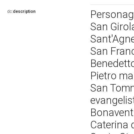
Personagg
dc:
description
San Giro
Sant'Agne
San Franc
Benedetto
Pietro ma
San Tomm
evangelis
Bonavent
Caterina 