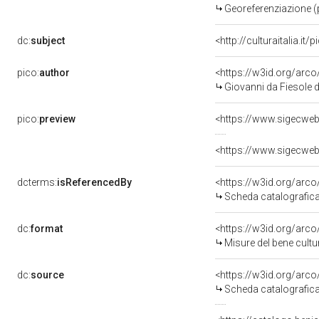
Georeferenziazione (
dc:
subject
<http://culturaitalia.i
pico:
author
<https://w3id.org/ar
Giovanni da Fiesole 
pico:
preview
<https://www.sigecweb
<https://www.sigecweb
dcterms:
isReferencedBy
<https://w3id.org/ar
Scheda catalografic
dc:
format
<https://w3id.org/ar
Misure del bene cult
dc:
source
<https://w3id.org/ar
Scheda catalografic