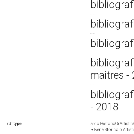
bibliogra
bibliograf
bibliograf
bibliograf
maitres -
bibliogra
- 2018
rdf:
type
arco:HistoricOrArtistic
Bene Storico o Artist