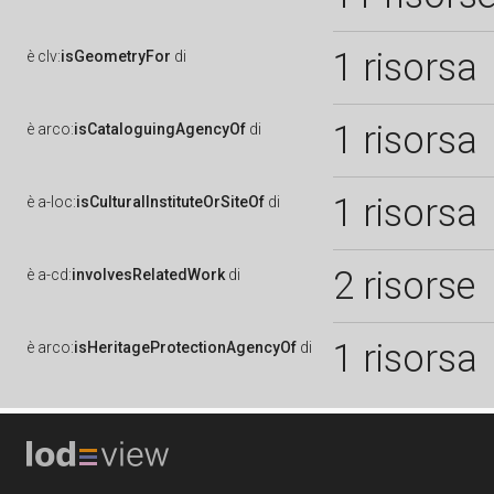
1 risorsa
è
clv:
isGeometryFor
di
1 risorsa
è
arco:
isCataloguingAgencyOf
di
1 risorsa
è
a-loc:
isCulturalInstituteOrSiteOf
di
2 risorse
è
a-cd:
involvesRelatedWork
di
1 risorsa
è
arco:
isHeritageProtectionAgencyOf
di