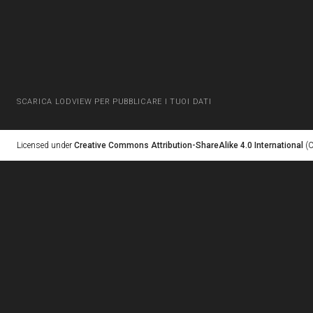
SCARICA LODVIEW PER PUBBLICARE I TUOI DATI
Licensed under
Creative Commons Attribution-ShareAlike 4.0 International
(C