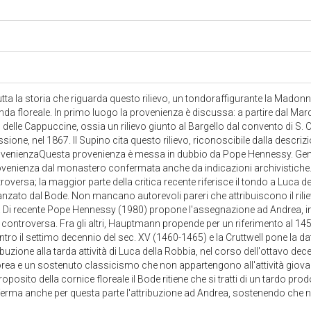
tta la storia che riguarda questo rilievo, un tondoraffigurante la Madon
anda floreale. In primo luogo la provenienza è discussa: a partire dal M
 delle Cappuccine, ossia un rilievo giunto al Bargello dal convento di S.
sione, nel 1867. Il Supino cita questo rilievo, riconoscibile dalla descri
ovenienzaQuesta provenienza è messa in dubbio da Pope Hennessy. Gentil
ovenienza dal monastero confermata anche da indicazioni archivistiche.
roversa; la maggior parte della critica recente riferisce il tondo a Luca de
anzato dal Bode. Non mancano autorevoli pareri che attribuiscono il rili
. Di recente Pope Hennessy (1980) propone l'assegnazione ad Andrea, in
o controversa. Fra gli altri, Hauptmann propende per un riferimento al 1
tro il settimo decennio del sec. XV (1460-1465) e la Cruttwell pone la dat
tribuzione alla tarda attività di Luca della Robbia, nel corso dell'ottavo d
ea e un sostenuto classicismo che non appartengono all'attività giovanil
proposito della cornice floreale il Bode ritiene che si tratti di un tardo pro
rma anche per questa parte l'attribuzione ad Andrea, sostenendo che no