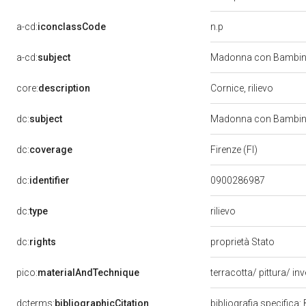
n.p
a-cd:
iconclassCode
a-cd:
subject
Madonna con Bambino
core:
description
Cornice, rilievo
dc:
subject
Madonna con Bambino
dc:
coverage
Firenze (FI)
dc:
identifier
0900286987
rilievo
dc:
type
dc:
rights
proprietà Stato
pico:
materialAndTechnique
terracotta/ pittura/ in
dcterms:
bibliographicCitation
bibliografia specifica