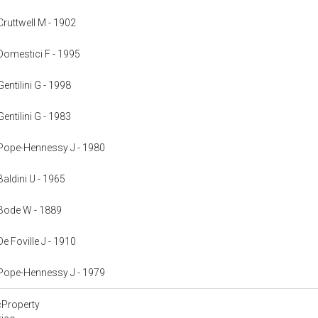
 Cruttwell M - 1902
: Domestici F - 1995
Gentilini G - 1998
Gentilini G - 1983
: Pope-Hennessy J - 1980
 Baldini U - 1965
: Bode W - 1889
De Foville J - 1910
: Pope-Hennessy J - 1979
cProperty