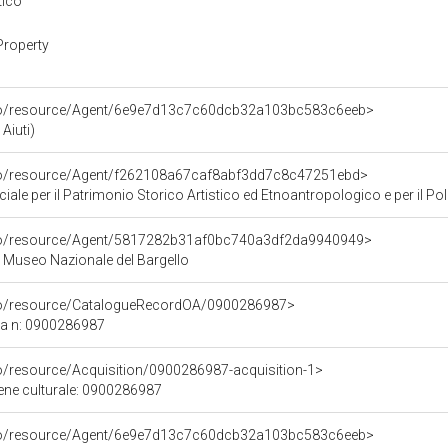
tico
Property
rco/resource/Agent/6e9e7d13c7c60dcb32a103bc583c6eeb>
Aiuti)
rco/resource/Agent/f262108a67caf8abf3dd7c8c47251ebd>
ale per il Patrimonio Storico Artistico ed Etnoantropologico e per il Polo
rco/resource/Agent/5817282b31af0bc740a3df2da9940949>
 - Museo Nazionale del Bargello
rco/resource/CatalogueRecordOA/0900286987>
ca n: 0900286987
co/resource/Acquisition/0900286987-acquisition-1>
bene culturale: 0900286987
rco/resource/Agent/6e9e7d13c7c60dcb32a103bc583c6eeb>