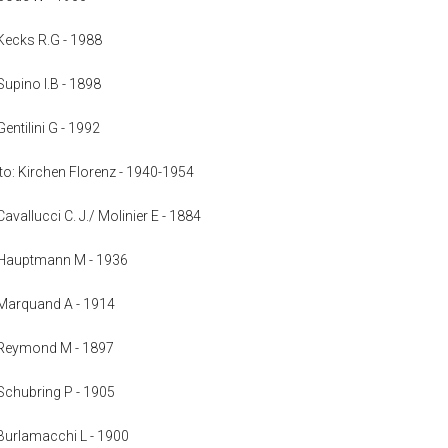
: Kecks R.G - 1988
 Supino I.B - 1898
Gentilini G - 1992
nto: Kirchen Florenz - 1940-1954
Cavallucci C. J./ Molinier E - 1884
a: Hauptmann M - 1936
: Marquand A - 1914
a: Reymond M - 1897
: Schubring P - 1905
: Burlamacchi L - 1900