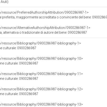
Aiuti)
co/resource/PreferredAuthorshipAttribution/0900286987-1>
ore preferita, maggiormente accreditata o convincente del bene: 0900286
o/resource/AlternativeAuthorshipAttribution/0900286987-1>
a, alternativa o tradizionale di autore del bene: 0900286987
co/resource/Bibliography/0900286987-bibliography-1>
ene culturale: 0900286987
co/resource/Bibliography/0900286987-bibliography-10>
bene culturale: 0900286987
co/resource/Bibliography/0900286987-bibliography-11>
bene culturale: 0900286987
co/resource/Bibliography/0900286987-bibliography-12>
bene culturale: 0900286987
co/resource/Bibliography/0900286987-bibliography-13>