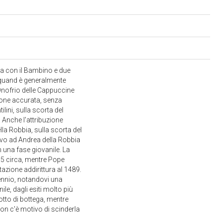
na con il Bambino e due
arquand è generalmente
 Onofrio delle Cappuccine
zione accurata, senza
ini, sulla scorta del
 Anche l'attribuzione
lla Robbia, sulla scorta del
evo ad Andrea della Robbia
 una fase giovanile. La
455 circa, mentre Pope
azione addirittura al 1489.
ecennio, notandovi una
e, dagli esiti molto più
dotto di bottega, mentre
n c'è motivo di scinderla