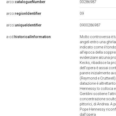
00286987
arco:
catalogueNumber
09
arco:
regionIdentifier
arco:
uniqueIdentifier
0900286987
a-cd:
historicalInformation
Molto controversa è tu
angeli entro una ghirl
indicato come il tondo
all'epoca della soppres
evidenziare alcuna pr
Kecks, ribadisce la pr
dell'opera è assai cont
parere inizialmente av
(Reymond e Cruttwell)
datazione è altrettant
Hennessy lo colloca en
Gentilini sostiene l'at
concentrazione scultor
pittorici, di Andrea. A 
Pope Hennessy riconfe
dall'opera