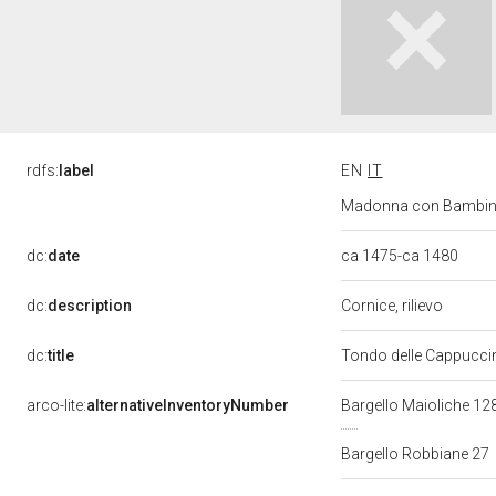
rdfs:
label
EN
IT
Madonna con Bambino e 
dc:
date
ca 1475-ca 1480
dc:
description
Cornice, rilievo
dc:
title
Tondo delle Cappuccin
arco-lite:
alternativeInventoryNumber
Bargello Maioliche 12
Bargello Robbiane 27