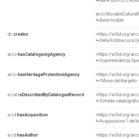
Bene Storico o Artis
arco:MovableCultural
Bene mobile
dc:
creator
<https://w3id.org/a
Della Robbia Luca (e 
arco:
hasCataloguingAgency
<https://w3id.org/a
Soprintendenza Speci
arco:
hasHeritageProtectionAgency
<https://w3id.org/a
I Musei del Bargello
a-cat:
isDescribedByCatalogueRecord
<https://w3id.org/a
Scheda catalografi
a-cd:
hasAcquisition
<https://w3id.org/ar
Acquisizione 1 del 
a-cd:
hasAuthor
<https://w3id.org/a