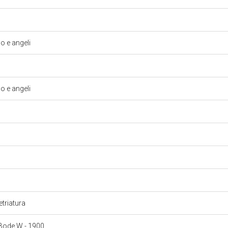
 e angeli
 e angeli
vetriatura
: Bode W - 1900