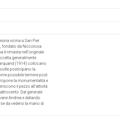
esina vicina a San Pier
ce, fondato da Niccolosa
 è rimasta nell'originale
a accetta generalmente
 Marquand (1914) collocano
oville posticipano la
 come possibile termine post
ipropone la monumentalità e
eriscono il pezzo all'attività
uattrocento. Dal generale
ovane Andrea e datando
forse da vedersi la mano di