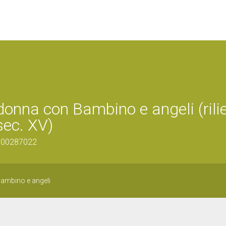
adonna con Bambino e angeli (rili
sec. XV)
0900287022
ambino e angeli