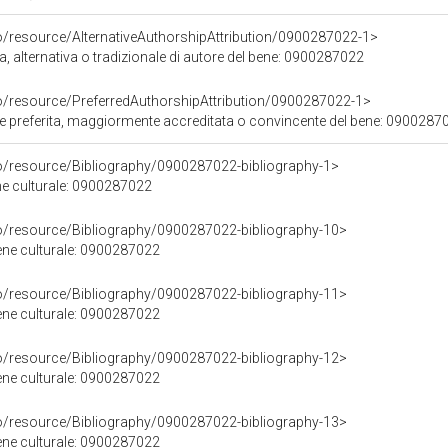
o/resource/AlternativeAuthorshipAttribution/0900287022-1>
a, alternativa o tradizionale di autore del bene: 0900287022
co/resource/PreferredAuthorshipAttribution/0900287022-1>
ore preferita, maggiormente accreditata o convincente del bene: 0900287
co/resource/Bibliography/0900287022-bibliography-1>
ene culturale: 0900287022
co/resource/Bibliography/0900287022-bibliography-10>
bene culturale: 0900287022
co/resource/Bibliography/0900287022-bibliography-11>
bene culturale: 0900287022
co/resource/Bibliography/0900287022-bibliography-12>
bene culturale: 0900287022
co/resource/Bibliography/0900287022-bibliography-13>
bene culturale: 0900287022