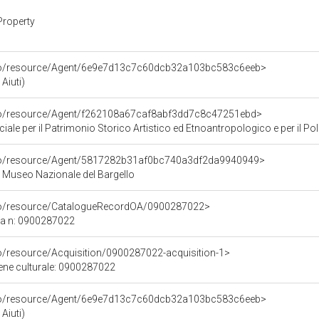
Property
rco/resource/Agent/6e9e7d13c7c60dcb32a103bc583c6eeb>
Aiuti)
rco/resource/Agent/f262108a67caf8abf3dd7c8c47251ebd>
ale per il Patrimonio Storico Artistico ed Etnoantropologico e per il Polo
rco/resource/Agent/5817282b31af0bc740a3df2da9940949>
 - Museo Nazionale del Bargello
rco/resource/CatalogueRecordOA/0900287022>
ca n: 0900287022
co/resource/Acquisition/0900287022-acquisition-1>
bene culturale: 0900287022
rco/resource/Agent/6e9e7d13c7c60dcb32a103bc583c6eeb>
Aiuti)