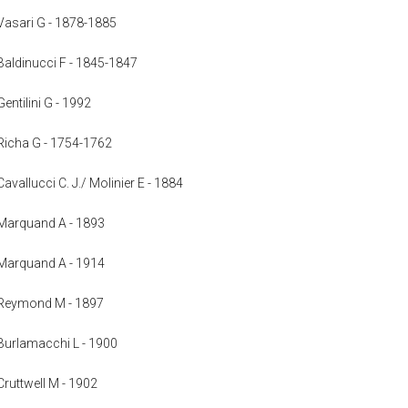
: Vasari G - 1878-1885
: Baldinucci F - 1845-1847
Gentilini G - 1992
: Richa G - 1754-1762
Cavallucci C. J./ Molinier E - 1884
: Marquand A - 1893
: Marquand A - 1914
a: Reymond M - 1897
: Burlamacchi L - 1900
 Cruttwell M - 1902