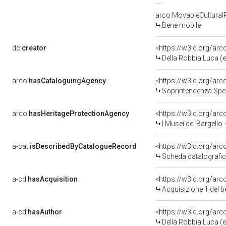
arco:MovableCultural
Bene mobile
dc:
creator
<https://w3id.org/a
Della Robbia Luca (e 
arco:
hasCataloguingAgency
<https://w3id.org/a
Soprintendenza Speci
arco:
hasHeritageProtectionAgency
<https://w3id.org/a
I Musei del Bargello
a-cat:
isDescribedByCatalogueRecord
<https://w3id.org/a
Scheda catalografi
a-cd:
hasAcquisition
<https://w3id.org/ar
Acquisizione 1 del 
a-cd:
hasAuthor
<https://w3id.org/a
Della Robbia Luca (e 