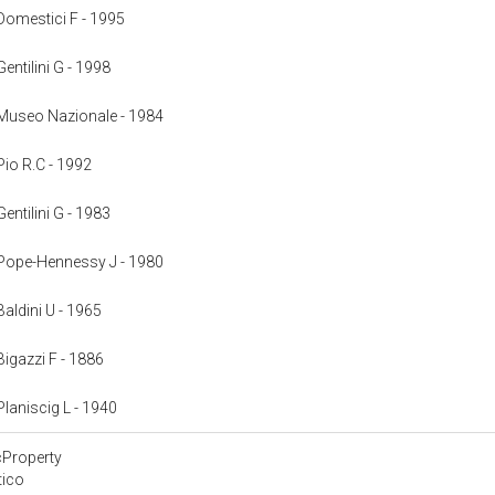
: Domestici F - 1995
Gentilini G - 1998
: Museo Nazionale - 1984
 Pio R.C - 1992
Gentilini G - 1983
: Pope-Hennessy J - 1980
 Baldini U - 1965
 Bigazzi F - 1886
 Planiscig L - 1940
cProperty
tico