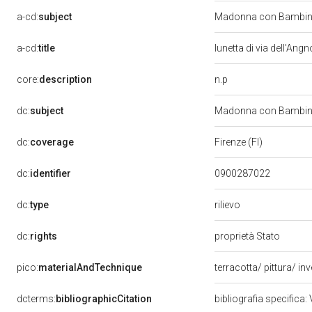
a-cd:
subject
Madonna con Bambino
a-cd:
title
lunetta di via dell'Ang
n.p
core:
description
dc:
subject
Madonna con Bambino e
dc:
coverage
Firenze (FI)
dc:
identifier
0900287022
rilievo
dc:
type
dc:
rights
proprietà Stato
pico:
materialAndTechnique
terracotta/ pittura/ in
dcterms:
bibliographicCitation
bibliografia specifica: