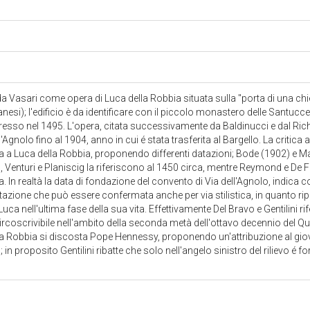
 da Vasari come opera di Luca della Robbia situata sulla "porta di una chi
nesi); l'edificio è da identificare con il piccolo monastero delle Santuc
resso nel 1495. L'opera, citata successivamente da Baldinucci e dal Richa
l'Agnolo fino al 1904, anno in cui é stata trasferita al Bargello. La critic
na a Luca della Robbia, proponendo differenti datazioni; Bode (1902) e
, Venturi e Planiscig la riferiscono al 1450 circa, mentre Reymond e De F
. In realtà la data di fondazione del convento di Via dell'Agnolo, indica
azione che può essere confermata anche per via stilistica, in quanto r
 Luca nell'ultima fase della sua vita. Effettivamente Del Bravo e Gentilini rif
circoscrivibile nell'ambito della seconda metà dell'ottavo decennio del Q
lla Robbia si discosta Pope Hennessy, proponendo un'attribuzione al gi
; in proposito Gentilini ribatte che solo nell'angelo sinistro del rilievo é 