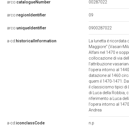
00287022
arco:
catalogueNumber
09
arco:
regionIdentifier
arco:
uniqueIdentifier
0900287022
a-cd:
historicalInformation
La lunetta é ricordata
Maggiore" (Vasari-Mila
Alfani nel 1470 e sopp
collocazione di via del
l'attribuzione vasaria
l'opera intorno al 1440
datazione al 1460 circa
quem il 1470-1471. Dat
il classicismo tipici di
di Luca della Robbia, 
riferimento a Luca de
l'opera intorno al 1470
Andrea
n.p
a-cd:
iconclassCode