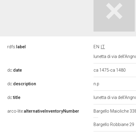
rdfs:
label
EN
IT
lunetta di via dell'Ang
dc:
date
ca 1475-ca 1480
n.p
dc:
description
dc:
title
lunetta di via dell'An
arco-lite:
alternativeInventoryNumber
Bargello Maioliche 33
Bargello Robbiane 29