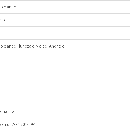
 e angeli
nolo
 angeli, lunetta di via dell'Angnolo
vetriatura
 Venturi A - 1901-1940