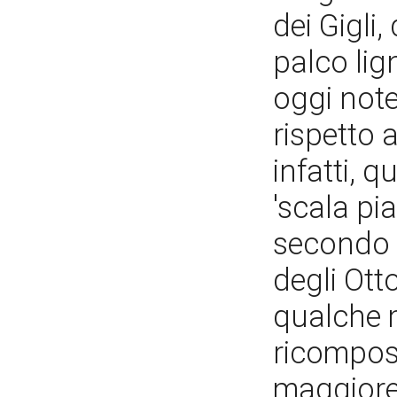
dei Gigli,
palco lig
oggi note
rispetto a
infatti, 
'scala pi
secondo p
degli Ott
qualche m
ricompos
maggiore 