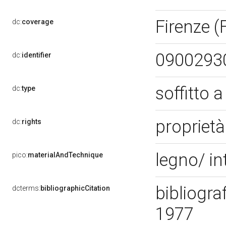
Firenze (
dc:
coverage
0900293
dc:
identifier
soffitto 
dc:
type
proprietà
dc:
rights
legno/ in
pico:
materialAndTechnique
bibliograf
dcterms:
bibliographicCitation
1977