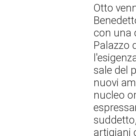
Otto venn
Benedett
con una d
Palazzo 
l'esigenz
sale del 
nuovi amb
nucleo or
espressa
suddetto,
artigiani 