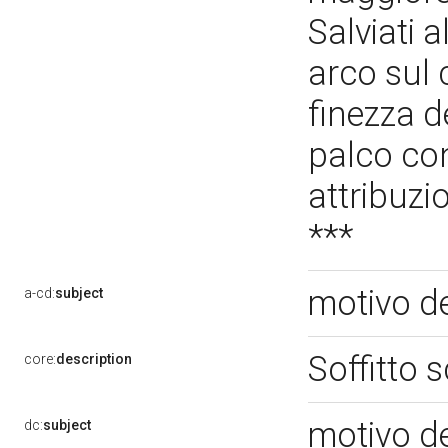
Salviati 
arco sul c
finezza de
palco con
attribuzi
***
motivo d
a-cd:
subject
Soffitto 
core:
description
motivo d
dc:
subject