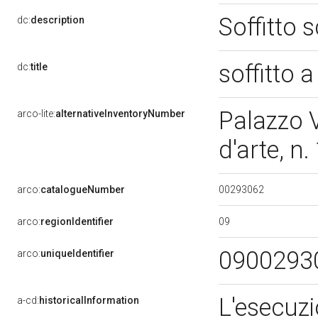
Soffitto 
dc:
description
soffitto 
dc:
title
Palazzo V
arco-lite:
alternativeInventoryNumber
d'arte, n
00293062
arco:
catalogueNumber
09
arco:
regionIdentifier
0900293
arco:
uniqueIdentifier
L'esecuzi
a-cd:
historicalInformation