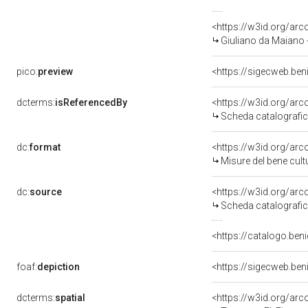
<https://w3id.org/a
Giuliano da Maiano 
pico:
preview
<https://sigecweb.ben
dcterms:
isReferencedBy
<https://w3id.org/a
Scheda catalografi
dc:
format
<https://w3id.org/ar
Misure del bene cul
dc:
source
<https://w3id.org/a
Scheda catalografi
<https://catalogo.beni
foaf:
depiction
<https://sigecweb.ben
dcterms:
spatial
<https://w3id.org/a