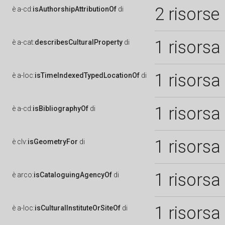
2 risorse
è
a-cd:
isAuthorshipAttributionOf
di
1 risorsa
è
a-cat:
describesCulturalProperty
di
1 risorsa
è
a-loc:
isTimeIndexedTypedLocationOf
di
1 risorsa
è
a-cd:
isBibliographyOf
di
1 risorsa
è
clv:
isGeometryFor
di
1 risorsa
è
arco:
isCataloguingAgencyOf
di
1 risorsa
è
a-loc:
isCulturalInstituteOrSiteOf
di