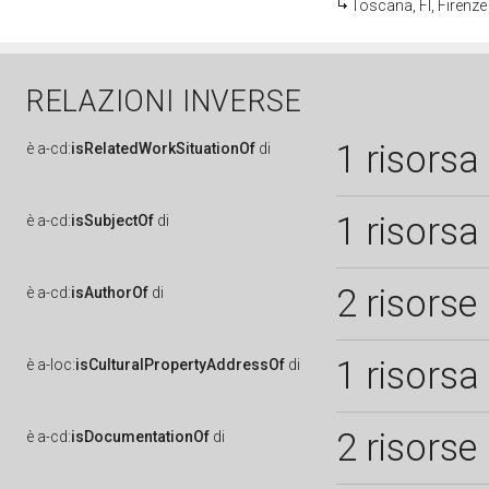
Toscana, FI, Firenze
RELAZIONI INVERSE
1 risorsa
è
a-cd:
isRelatedWorkSituationOf
di
1 risorsa
è
a-cd:
isSubjectOf
di
2 risorse
è
a-cd:
isAuthorOf
di
1 risorsa
è
a-loc:
isCulturalPropertyAddressOf
di
2 risorse
è
a-cd:
isDocumentationOf
di