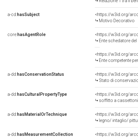
Relazione 1 tra il b
a-cd:
hasSubject
<https://w3id.org/a
Motivo Decorativo
core:
hasAgentRole
<https://w3id.org/ar
Ente schedatore del
<https://w3id.org/ar
Ente competente per tutela del b
a-dd:
hasConservationStatus
<https://w3id.org/ar
Stato di conservazi
a-dd:
hasCulturalPropertyType
<https://w3id.org/a
soffitto a cassettoni
a-dd:
hasMaterialOrTechnique
<https://w3id.org/arc
legno/ intaglio/ pitt
a-dd:
hasMeasurementCollection
<https://w3id.org/ar