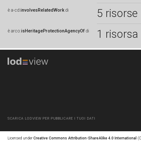
5 risorse
è
a-cd:
involvesRelatedWork
di
1 risorsa
è
arco:
isHeritageProtectionAgencyOf
di
SCARICA LODVIEW PER PUBBLICARE I TUOI DATI
Licensed under
Creative Commons Attribution-ShareAlike 4.0 International
(C