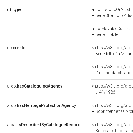
rdf:
type
arco:HistoricOrArtisti
Bene Storico o Artis
arco:MovableCultural
Bene mobile
dc:
creator
<https://w3id.org/a
Benedetto Da Maiano 
<https://w3id.org/a
Giuliano da Maiano 
arco:
hasCataloguingAgency
<https://w3id.org/a
L. 41/1986
arco:
hasHeritageProtectionAgency
<https://w3id.org/a
Soprintendenza Archeol
a-cat:
isDescribedByCatalogueRecord
<https://w3id.org/a
Scheda catalografi