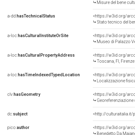
Misure del bene cul
a-dd:
hasTechnicalStatus
<https://w3id.org/ar
Stato tecnico del b
a-loc:
hasCulturalInstituteOrSite
<https://w3id.org/ar
Museo di Palazzo V
a-loc:
hasCulturalPropertyAddress
<https://w3id.org/a
Toscana, FI, Firenze
a-loc:
hasTimeIndexedTypedLocation
<https://w3id.org/ar
Localizzazione fisic
clv:
hasGeometry
<https://w3id.org/ar
Georeferenziazione 
dc:
subject
<http://culturaitalia.
pico:
author
<https://w3id.org/a
Benedetto Da Maiano 