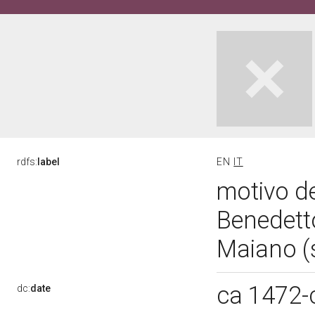
rdfs:
label
EN
IT
motivo de
Benedetto
Maiano (
ca 1472-
dc:
date