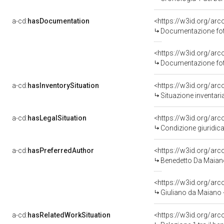
a-cd:
hasDocumentation
Documentazione foto
Documentazione foto
a-cd:
hasInventorySituation
<https://w3id.org/ar
Situazione inventar
a-cd:
hasLegalSituation
Condizione giuridica
a-cd:
hasPreferredAuthor
<https://w3id.org/a
Benedetto Da Maiano 
<https://w3id.org/a
Giuliano da Maiano 
a-cd:
hasRelatedWorkSituation
<https://w3id.org/arc