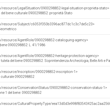
o/resource/LegalSituation/0900298852-legal-situation-proprieta-stato>
 del bene culturale 0900298852: proprietà Stato
rco/resource/Subject/c6053f350b3396ac877dc1c3c7de5c23>
Geometrico
co/resource/AgentRole/0900298852-cataloguing-agency>
 bene 0900298852: L. 41/1986
co/resource/AgentRole/0900298852-heritage-protection-agency>
tutela del bene 0900298852: Soprintendenza Archeologia, Belle Arti e Paes
o/resource/Inscription/0900298852-inscription-1>
ne culturale 0900298852
co/resource/ConservationStatus/0900298852-conservation-status-1>
one 1 del bene: 0900298852
rco/resource/CulturalPropertyType/eea13d0d3e998f83543425ac2aa256