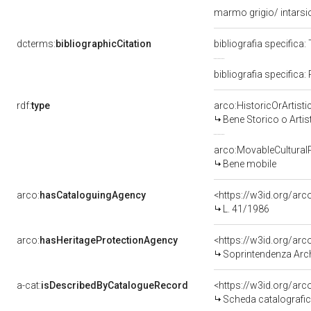
marmo grigio/ intars
dcterms:
bibliographicCitation
bibliografia specifica:
bibliografia specifica:
rdf:
type
arco:HistoricOrArtisti
Bene Storico o Artis
arco:MovableCultural
Bene mobile
arco:
hasCataloguingAgency
<https://w3id.org/a
L. 41/1986
arco:
hasHeritageProtectionAgency
<https://w3id.org/a
Soprintendenza Arche
a-cat:
isDescribedByCatalogueRecord
<https://w3id.org/a
Scheda catalografi