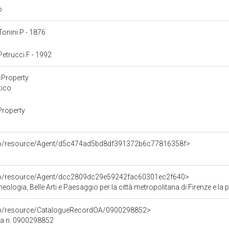
io
 Tonini P - 1876
 Petrucci F - 1992
cProperty
tico
Property
rco/resource/Agent/d5c474ad5bd8df391372b6c77816358f>
rco/resource/Agent/dcc2809dc29e59242fac60301ec2f640>
ologia, Belle Arti e Paesaggio per la città metropolitana di Firenze e la 
rco/resource/CatalogueRecordOA/0900298852>
ca n: 0900298852