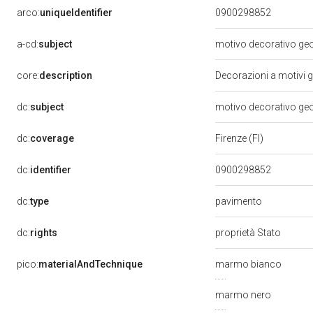
arco:
uniqueIdentifier
0900298852
a-cd:
subject
motivo decorativo ge
core:
description
Decorazioni a motivi g
dc:
subject
motivo decorativo ge
dc:
coverage
Firenze (FI)
dc:
identifier
0900298852
dc:
type
pavimento
dc:
rights
proprietà Stato
pico:
materialAndTechnique
marmo bianco
marmo nero