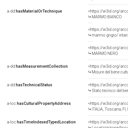
a-dd:
hasMaterialOrTechnique
<https://w3id.org/ar
MARMO BIANCO
<https://w3id.org/arc
marmo grigio/ intar
<https://w3id.org/ar
MARMO NERO
a-dd:
hasMeasurementCollection
<https://w3id.org/ar
Misure del bene cul
a-dd:
hasTechnicalStatus
<https://w3id.org/ar
Stato tecnico del b
a-loc:
hasCulturalPropertyAddress
<https://w3id.org/a
ITALIA, Toscana, FI,
a-loc:
hasTimeIndexedTypedLocation
<https://w3id.org/ar
Localizzazione fisic