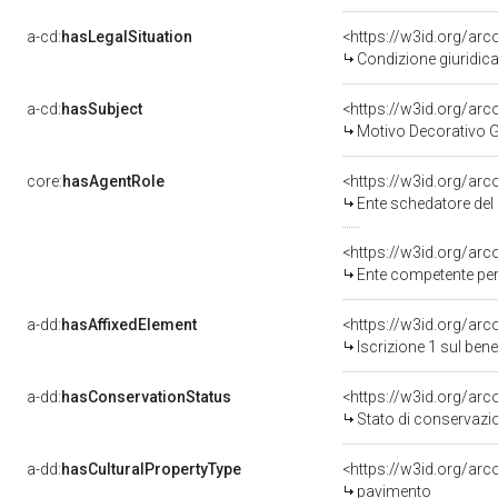
a-cd:
hasLegalSituation
<https://w3id.org/arc
Condizione giuridica
a-cd:
hasSubject
<https://w3id.org/a
Motivo Decorativo 
core:
hasAgentRole
<https://w3id.org/ar
Ente schedatore del
<https://w3id.org/ar
Ente competente per 
a-dd:
hasAffixedElement
<https://w3id.org/arc
Iscrizione 1 sul be
a-dd:
hasConservationStatus
<https://w3id.org/ar
Stato di conservazi
a-dd:
hasCulturalPropertyType
<https://w3id.org/a
pavimento