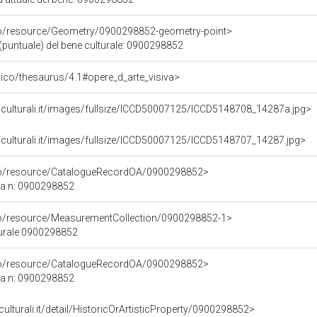
co/resource/Geometry/0900298852-geometry-point>
(puntuale) del bene culturale: 0900298852
it/pico/thesaurus/4.1#opere_d_arte_visiva>
iculturali.it/images/fullsize/ICCD50007125/ICCD5148708_14287a.jpg>
iculturali.it/images/fullsize/ICCD50007125/ICCD5148707_14287.jpg>
rco/resource/CatalogueRecordOA/0900298852>
ca n: 0900298852
co/resource/MeasurementCollection/0900298852-1>
turale 0900298852
rco/resource/CatalogueRecordOA/0900298852>
ca n: 0900298852
culturali.it/detail/HistoricOrArtisticProperty/0900298852>