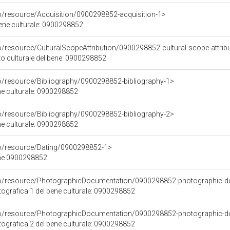
co/resource/Acquisition/0900298852-acquisition-1>
bene culturale: 0900298852
o/resource/CulturalScopeAttribution/0900298852-cultural-scope-attrib
to culturale del bene: 0900298852
co/resource/Bibliography/0900298852-bibliography-1>
ene culturale: 0900298852
co/resource/Bibliography/0900298852-bibliography-2>
ene culturale: 0900298852
co/resource/Dating/0900298852-1>
ene 0900298852
rco/resource/PhotographicDocumentation/0900298852-photographic-d
grafica 1 del bene culturale: 0900298852
rco/resource/PhotographicDocumentation/0900298852-photographic-d
grafica 2 del bene culturale: 0900298852