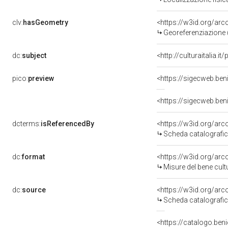
clv:
hasGeometry
<https://w3id.org/ar
Georeferenziazione 
dc:
subject
<http://culturaitalia.
pico:
preview
<https://sigecweb.ben
<https://sigecweb.ben
dcterms:
isReferencedBy
<https://w3id.org/a
Scheda catalografi
dc:
format
<https://w3id.org/ar
Misure del bene cul
dc:
source
<https://w3id.org/a
Scheda catalografi
<https://catalogo.beni