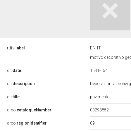
rdfs:
label
EN
IT
motivo decorativo geom
dc:
date
1541-1541
dc:
description
Decorazioni a motivi g
dc:
title
pavimento
00298852
arco:
catalogueNumber
09
arco:
regionIdentifier