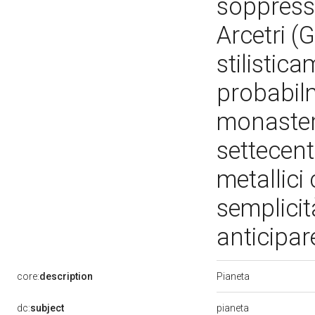
soppress
Arcetri (
stilistica
probabilm
monastero
settecent
metallici
semplici
anticipar
Pianeta
core:
description
pianeta
dc:
subject