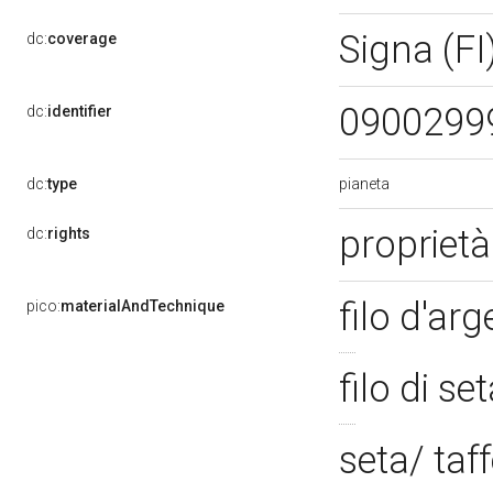
Signa (FI
dc:
coverage
0900299
dc:
identifier
pianeta
dc:
type
proprietà
dc:
rights
filo d'ar
pico:
materialAndTechnique
filo di s
seta/ ta