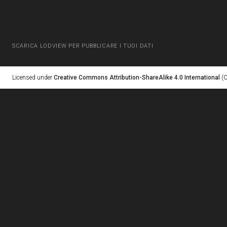
SCARICA LODVIEW PER PUBBLICARE I TUOI DATI
Licensed under
Creative Commons Attribution-ShareAlike 4.0 International
(C