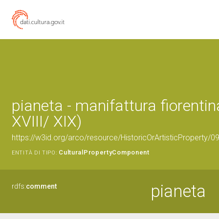
pianeta - manifattura fiorentin
XVIII/ XIX)
https://w3id.org/arco/resource/HistoricOrArtisticProperty/
CulturalPropertyComponent
ENTITÀ DI TIPO:
pianeta
rdfs:
comment