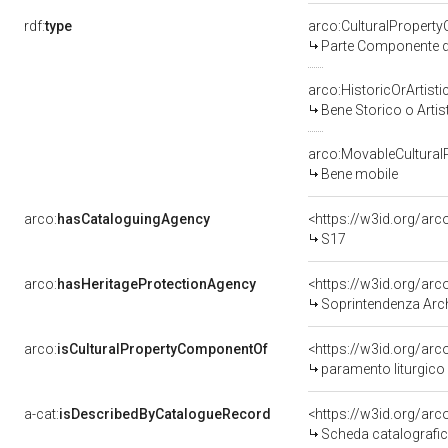
rdf:
type
arco:CulturalPropert
Parte Componente di
arco:HistoricOrArtisti
Bene Storico o Artis
arco:MovableCultural
Bene mobile
arco:
hasCataloguingAgency
<https://w3id.org/a
S17
arco:
hasHeritageProtectionAgency
<https://w3id.org/a
Soprintendenza Archeol
arco:
isCulturalPropertyComponentOf
<https://w3id.org/ar
paramento liturgico -
a-cat:
isDescribedByCatalogueRecord
<https://w3id.org/a
Scheda catalografi