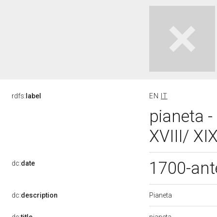
rdfs:
label
EN
IT
pianeta -
XVIII/ XI
1700-ant
dc:
date
Pianeta
dc:
description
pianeta