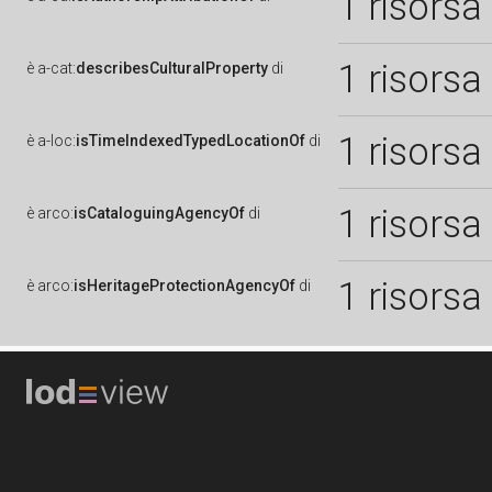
1 risorsa
1 risorsa
è
a-cat:
describesCulturalProperty
di
1 risorsa
è
a-loc:
isTimeIndexedTypedLocationOf
di
1 risorsa
è
arco:
isCataloguingAgencyOf
di
1 risorsa
è
arco:
isHeritageProtectionAgencyOf
di