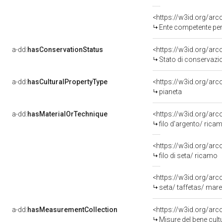
<https://w3id.org/ar
Ente competente per tutela del be
a-dd:
hasConservationStatus
<https://w3id.org/ar
Stato di conservazi
a-dd:
hasCulturalPropertyType
<https://w3id.org/a
pianeta
a-dd:
hasMaterialOrTechnique
<https://w3id.org/arc
filo d'argento/ rica
<https://w3id.org/arc
filo di seta/ ricamo
<https://w3id.org/arc
seta/ taffetas/ mar
a-dd:
hasMeasurementCollection
<https://w3id.org/ar
Misure del bene cul