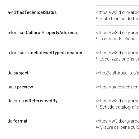
a-dd:
hasTechnicalStatus
<https://w3id.org/ar
Stato tecnico del b
a-loc:
hasCulturalPropertyAddress
<https://w3id.org/a
Toscana, FI, Signa
a-loc:
hasTimeIndexedTypedLocation
<https://w3id.org/ar
Localizzazione fisic
dc:
subject
<http://culturaitalia.
pico:
preview
<https://sigecweb.be
dcterms:
isReferencedBy
<https://w3id.org/a
Scheda catalografi
dc:
format
<https://w3id.org/ar
Misure del bene cul