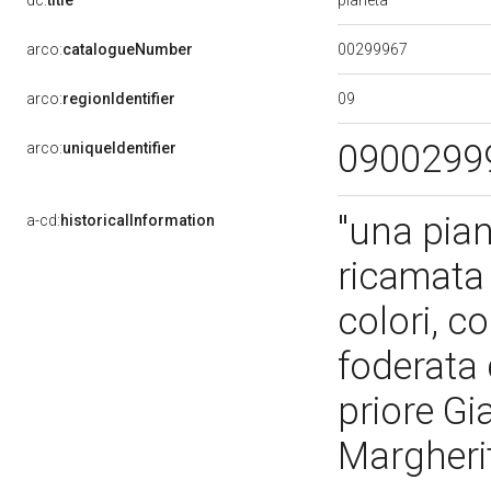
dc:
title
00299967
arco:
catalogueNumber
09
arco:
regionIdentifier
0900299
arco:
uniqueIdentifier
"una pian
a-cd:
historicalInformation
ricamata 
colori, co
foderata 
priore Gi
Margherit