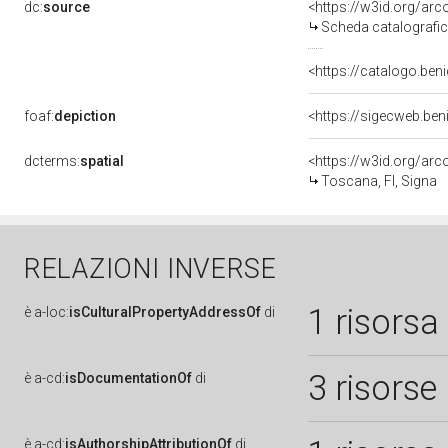
dc:
source
<https://w3id.org/a
Scheda catalografi
<https://catalogo.beni
foaf:
depiction
<https://sigecweb.be
dcterms:
spatial
<https://w3id.org/a
Toscana, FI, Signa
RELAZIONI INVERSE
1 risorsa
è
a-loc:
isCulturalPropertyAddressOf
di
3 risorse
è
a-cd:
isDocumentationOf
di
è
a-cd:
isAuthorshipAttributionOf
di