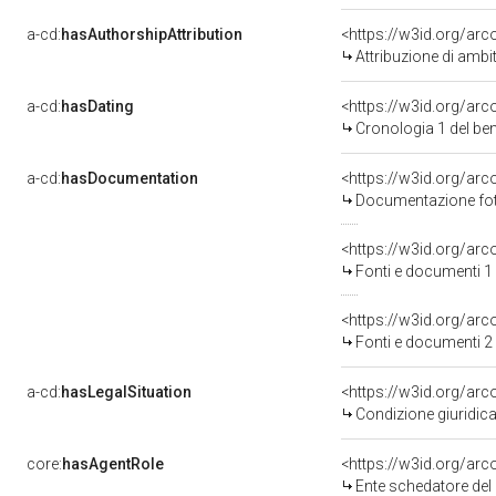
a-cd:
hasAuthorshipAttribution
<https://w3id.org/arc
Attribuzione di ambi
a-cd:
hasDating
<https://w3id.org/ar
Cronologia 1 del b
a-cd:
hasDocumentation
Documentazione foto
<https://w3id.org/a
Fonti e documenti 1
<https://w3id.org/a
Fonti e documenti 2
a-cd:
hasLegalSituation
Condizione giuridica
core:
hasAgentRole
<https://w3id.org/ar
Ente schedatore del bene 