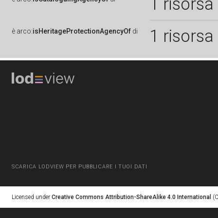
1 risorsa
1 risorsa
è
arco:
isHeritageProtectionAgencyOf
di
SCARICA LODVIEW PER PUBBLICARE I TUOI DATI
Licensed under
Creative Commons Attribution-ShareAlike 4.0 International
(C