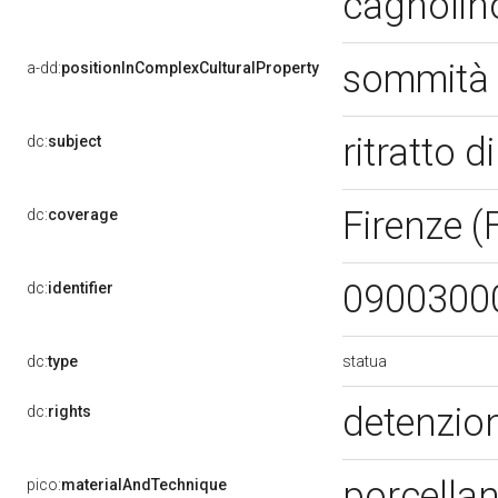
cagnoli
sommità d
a-dd:
positionInComplexCulturalProperty
ritratto 
dc:
subject
Firenze (
dc:
coverage
0900300
dc:
identifier
statua
dc:
type
detenzion
dc:
rights
porcella
pico:
materialAndTechnique