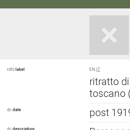
rdfs:
label
EN
IT
ritratto 
toscano 
post 191
dc:
date
dc:
description