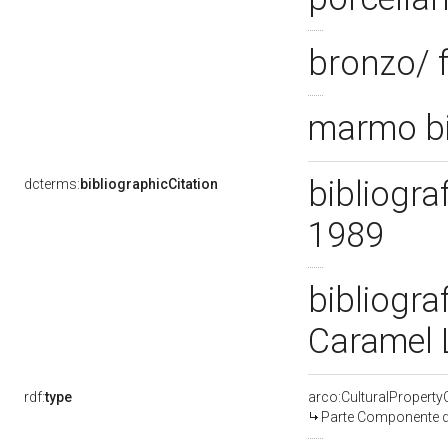
bronzo/ 
marmo bi
bibliogra
dcterms:
bibliographicCitation
1989
bibliogra
Caramel 
rdf:
type
arco:CulturalPropert
Parte Componente di