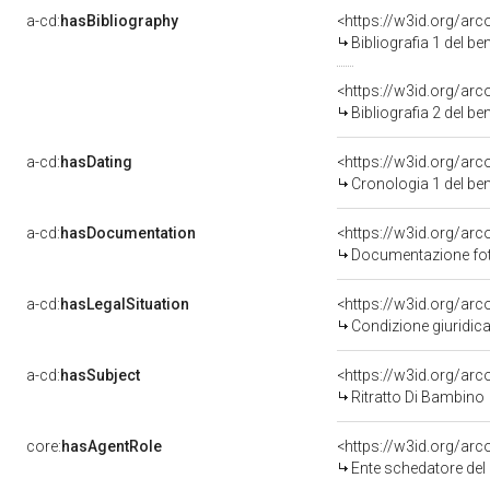
a-cd:
hasBibliography
<https://w3id.org/ar
Bibliografia 1 del b
<https://w3id.org/ar
Bibliografia 2 del b
a-cd:
hasDating
<https://w3id.org/ar
Cronologia 1 del b
a-cd:
hasDocumentation
Documentazione foto
a-cd:
hasLegalSituation
Condizione giuridica
a-cd:
hasSubject
<https://w3id.org/a
Ritratto Di Bambino
core:
hasAgentRole
<https://w3id.org/ar
Ente schedatore del bene 