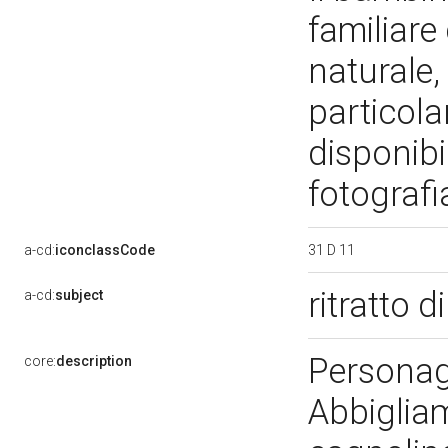
familiare
naturale, 
particolar
disponibi
fotograf
31 D 11
a-cd:
iconclassCode
ritratto 
a-cd:
subject
Personag
core:
description
Abbiglia