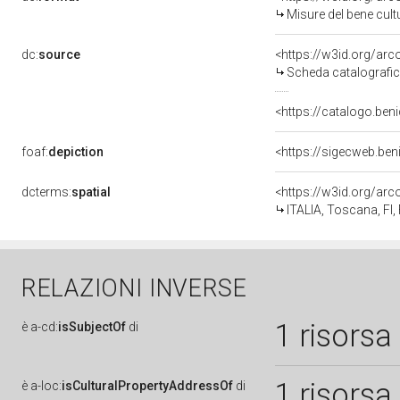
Misure del bene cul
dc:
source
<https://w3id.org/a
Scheda catalografi
<https://catalogo.beni
foaf:
depiction
<https://sigecweb.ben
dcterms:
spatial
<https://w3id.org/a
ITALIA, Toscana, FI,
RELAZIONI INVERSE
1 risorsa
è
a-cd:
isSubjectOf
di
1 risorsa
è
a-loc:
isCulturalPropertyAddressOf
di