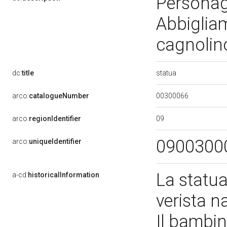
Personag
Abbiglia
cagnoli
statua
dc:
title
00300066
arco:
catalogueNumber
09
arco:
regionIdentifier
0900300
arco:
uniqueIdentifier
La statua
a-cd:
historicalInformation
verista n
Il bambin