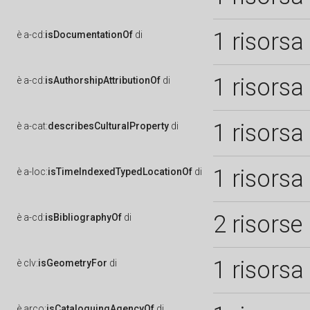
1 risorsa
è
a-cd:
isDocumentationOf
di
1 risorsa
è
a-cd:
isAuthorshipAttributionOf
di
1 risorsa
è
a-cat:
describesCulturalProperty
di
1 risorsa
è
a-loc:
isTimeIndexedTypedLocationOf
di
2 risorse
è
a-cd:
isBibliographyOf
di
1 risorsa
è
clv:
isGeometryFor
di
è
arco:
isCataloguingAgencyOf
di