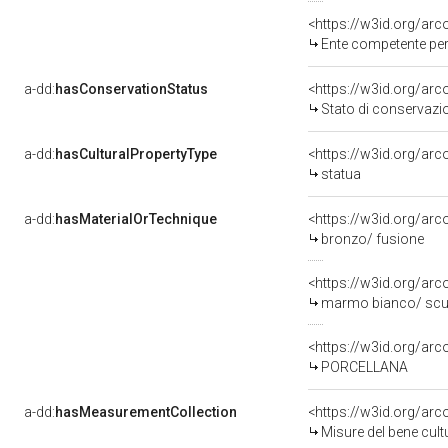
<https://w3id.org/ar
Ente competente per tutela del be
a-dd:
hasConservationStatus
<https://w3id.org/ar
Stato di conservazi
a-dd:
hasCulturalPropertyType
<https://w3id.org/a
statua
a-dd:
hasMaterialOrTechnique
<https://w3id.org/arc
bronzo/ fusione
<https://w3id.org/ar
marmo bianco/ scu
<https://w3id.org/arc
PORCELLANA
a-dd:
hasMeasurementCollection
<https://w3id.org/ar
Misure del bene cul