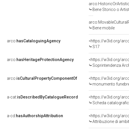
arco:HistoricOrArtisti
Bene Storico o Artis
arco:MovableCultural
Bene mobile
arco:
hasCataloguingAgency
<https://w3id.org/a
S17
arco:
hasHeritageProtectionAgency
<https://w3id.org/a
Soprintendenza Archeol
arco:
isCulturalPropertyComponentOf
<https://w3id.org/ar
monumento funebre 
a-cat:
isDescribedByCatalogueRecord
<https://w3id.org/a
Scheda catalografi
a-cd:
hasAuthorshipAttribution
<https://w3id.org/arc
Attribuzione di ambi