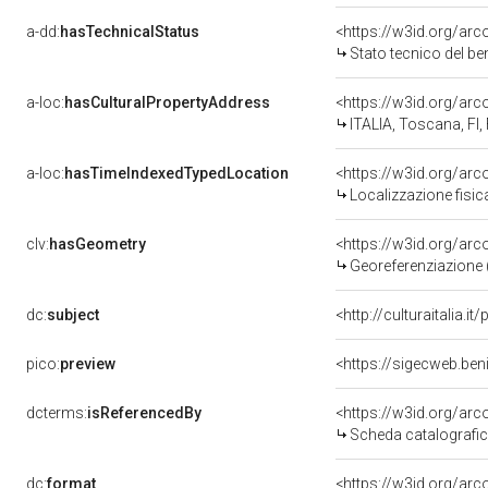
a-dd:
hasTechnicalStatus
<https://w3id.org/ar
Stato tecnico del b
a-loc:
hasCulturalPropertyAddress
<https://w3id.org/a
ITALIA, Toscana, FI,
a-loc:
hasTimeIndexedTypedLocation
<https://w3id.org/ar
Localizzazione fisic
clv:
hasGeometry
<https://w3id.org/ar
Georeferenziazione 
dc:
subject
<http://culturaitalia.
pico:
preview
<https://sigecweb.ben
dcterms:
isReferencedBy
<https://w3id.org/a
Scheda catalografi
dc:
format
<https://w3id.org/ar