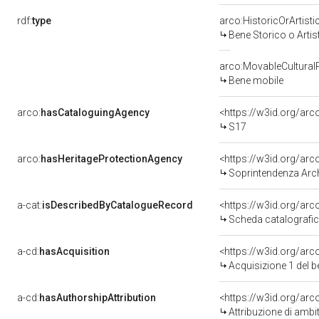
rdf:
type
arco:HistoricOrArtisti
Bene Storico o Artis
arco:MovableCultural
Bene mobile
arco:
hasCataloguingAgency
<https://w3id.org/a
S17
arco:
hasHeritageProtectionAgency
<https://w3id.org/a
Soprintendenza Archeol
a-cat:
isDescribedByCatalogueRecord
<https://w3id.org/a
Scheda catalografi
a-cd:
hasAcquisition
<https://w3id.org/ar
Acquisizione 1 del 
a-cd:
hasAuthorshipAttribution
<https://w3id.org/arc
Attribuzione di ambi