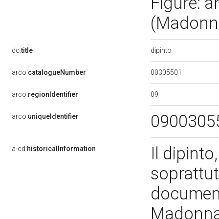
Figure: an
(Madonna
dipinto
dc:
title
00305501
arco:
catalogueNumber
09
arco:
regionIdentifier
0900305
arco:
uniqueIdentifier
Il dipint
a-cd:
historicalInformation
soprattu
documento
Madonna 