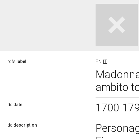
rdfs:
label
EN
IT
Madonna 
ambito to
1700-17
dc:
date
Personag
dc:
description