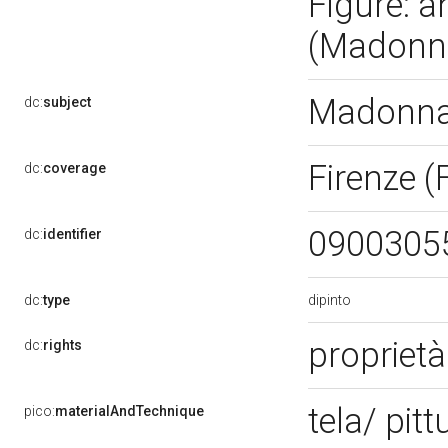
Figure: an
(Madonna
Madonna 
dc:
subject
Firenze (
dc:
coverage
0900305
dc:
identifier
dipinto
dc:
type
propriet
dc:
rights
tela/ pitt
pico:
materialAndTechnique