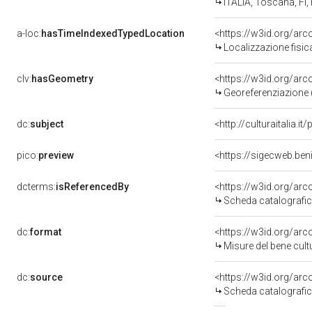
ITALIA, Toscana, FI,
a-loc:
hasTimeIndexedTypedLocation
<https://w3id.org/ar
Localizzazione fisic
clv:
hasGeometry
<https://w3id.org/ar
Georeferenziazione 
dc:
subject
<http://culturaitalia.
pico:
preview
<https://sigecweb.ben
dcterms:
isReferencedBy
<https://w3id.org/a
Scheda catalografi
dc:
format
<https://w3id.org/ar
Misure del bene cul
dc:
source
<https://w3id.org/a
Scheda catalografi