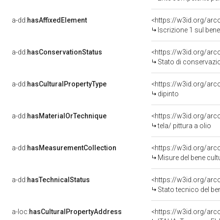
a-dd:
hasAffixedElement
<https://w3id.org/arc
Iscrizione 1 sul be
a-dd:
hasConservationStatus
<https://w3id.org/ar
Stato di conservazi
a-dd:
hasCulturalPropertyType
<https://w3id.org/a
dipinto
a-dd:
hasMaterialOrTechnique
<https://w3id.org/arco
tela/ pittura a olio
a-dd:
hasMeasurementCollection
<https://w3id.org/ar
Misure del bene cul
a-dd:
hasTechnicalStatus
<https://w3id.org/ar
Stato tecnico del b
a-loc:
hasCulturalPropertyAddress
<https://w3id.org/a