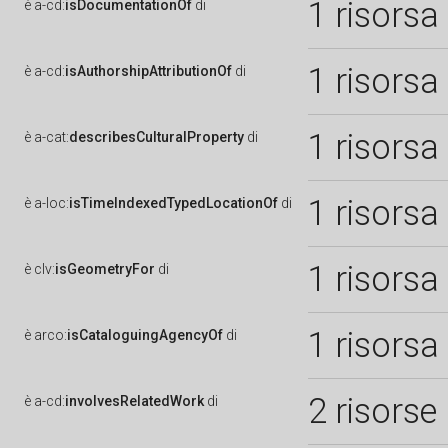
1 risorsa
è
a-cd:
isDocumentationOf
di
1 risorsa
è
a-cd:
isAuthorshipAttributionOf
di
1 risorsa
è
a-cat:
describesCulturalProperty
di
1 risorsa
è
a-loc:
isTimeIndexedTypedLocationOf
di
1 risorsa
è
clv:
isGeometryFor
di
1 risorsa
è
arco:
isCataloguingAgencyOf
di
2 risorse
è
a-cd:
involvesRelatedWork
di