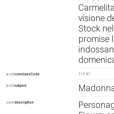
Carmelita
visione d
Stock ne
promise l
indossan
domenic
11 F 41
a-cd:
iconclassCode
Madonna 
a-cd:
subject
Personag
core:
description