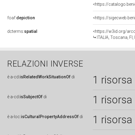
<https://catalogo.beni
foaf:
depiction
<https://sigecweb.ben
dcterms:
spatial
<https://w3id.org/a
ITALIA, Toscana, FI,
RELAZIONI INVERSE
1 risorsa
è
a-cd:
isRelatedWorkSituationOf
di
1 risorsa
è
a-cd:
isSubjectOf
di
1 risorsa
è
a-loc:
isCulturalPropertyAddressOf
di