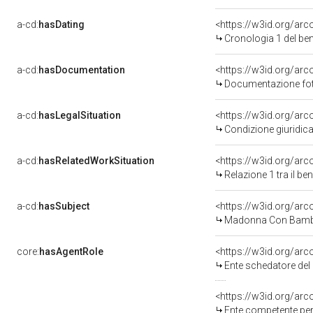
a-cd:
hasDating
<https://w3id.org/ar
Cronologia 1 del b
a-cd:
hasDocumentation
Documentazione foto
a-cd:
hasLegalSituation
<https://w3id.org/arc
Condizione giuridica
a-cd:
hasRelatedWorkSituation
<https://w3id.org/arc
Relazione 1 tra il b
a-cd:
hasSubject
<https://w3id.org/a
Madonna Con Bambi
core:
hasAgentRole
<https://w3id.org/ar
Ente schedatore del bene 
<https://w3id.org/ar
Ente competente per tutela del b