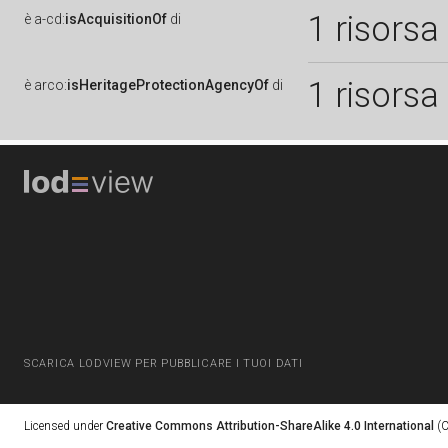
1 risorsa
è
a-cd:
isAcquisitionOf
di
1 risorsa
è
arco:
isHeritageProtectionAgencyOf
di
SCARICA LODVIEW PER PUBBLICARE I TUOI DATI
Licensed under
Creative Commons Attribution-ShareAlike 4.0 International
(C