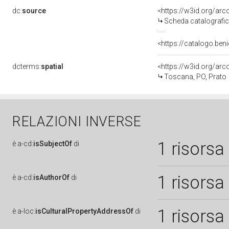
dc:
source
<https://w3id.org/a
Scheda catalografi
<https://catalogo.beni
dcterms:
spatial
<https://w3id.org/a
Toscana, PO, Prato
RELAZIONI INVERSE
1 risorsa
è
a-cd:
isSubjectOf
di
1 risorsa
è
a-cd:
isAuthorOf
di
1 risorsa
è
a-loc:
isCulturalPropertyAddressOf
di