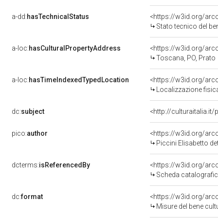
a-dd:
hasTechnicalStatus
<https://w3id.org/ar
Stato tecnico del b
a-loc:
hasCulturalPropertyAddress
<https://w3id.org/a
Toscana, PO, Prato
a-loc:
hasTimeIndexedTypedLocation
<https://w3id.org/ar
Localizzazione fisic
dc:
subject
<http://culturaitalia.
pico:
author
<https://w3id.org/a
Piccini Elisabetto d
dcterms:
isReferencedBy
<https://w3id.org/a
Scheda catalografi
dc:
format
<https://w3id.org/ar
Misure del bene cul