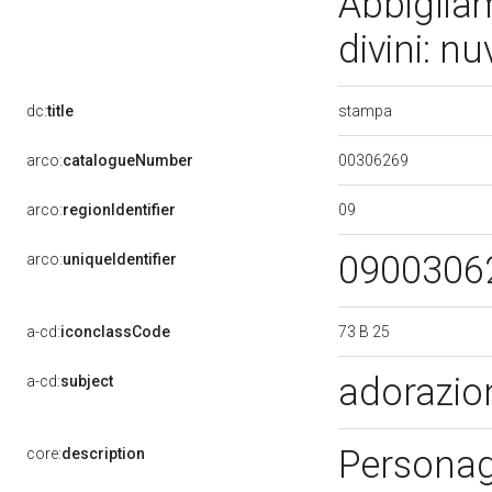
Abbiglia
divini: n
stampa
dc:
title
00306269
arco:
catalogueNumber
09
arco:
regionIdentifier
0900306
arco:
uniqueIdentifier
73 B 25
a-cd:
iconclassCode
adorazio
a-cd:
subject
Personag
core:
description