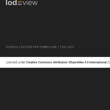
SCARICA LODVIEW PER PUBBLICARE I TUOI DATI
Licensed under
Creative Commons Attribution-ShareAlike 4.0 International
(C