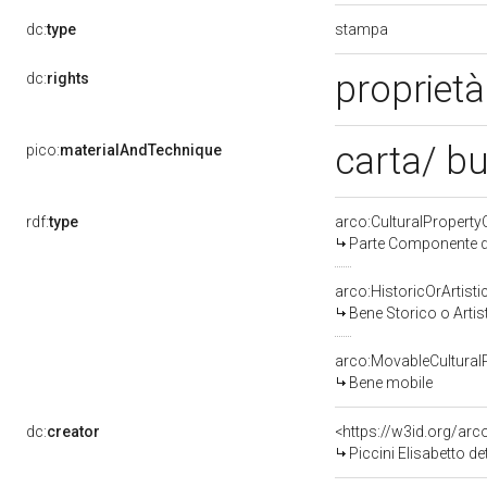
stampa
dc:
type
proprietà
dc:
rights
carta/ b
pico:
materialAndTechnique
rdf:
type
arco:CulturalPropert
Parte Componente di
arco:HistoricOrArtisti
Bene Storico o Artis
arco:MovableCultural
Bene mobile
dc:
creator
<https://w3id.org/a
Piccini Elisabetto d