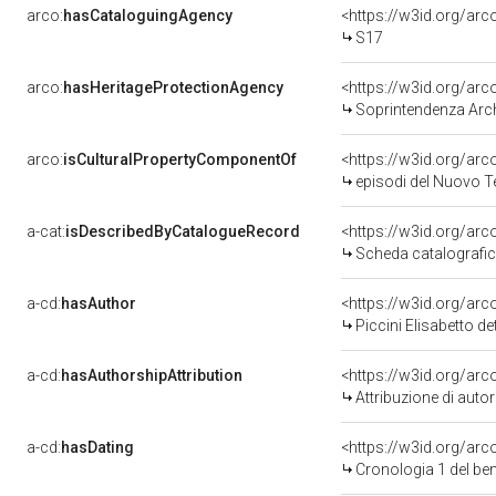
arco:
hasCataloguingAgency
<https://w3id.org/a
S17
arco:
hasHeritageProtectionAgency
<https://w3id.org/a
Soprintendenza Archeol
arco:
isCulturalPropertyComponentOf
<https://w3id.org/ar
episodi del Nuovo Te
a-cat:
isDescribedByCatalogueRecord
<https://w3id.org/a
Scheda catalografi
a-cd:
hasAuthor
<https://w3id.org/a
Piccini Elisabetto d
a-cd:
hasAuthorshipAttribution
<https://w3id.org/ar
Attribuzione di aut
a-cd:
hasDating
<https://w3id.org/ar
Cronologia 1 del b