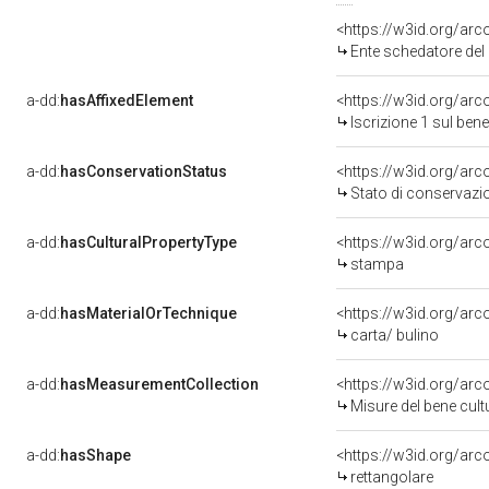
<https://w3id.org/ar
Ente schedatore del bene 
a-dd:
hasAffixedElement
<https://w3id.org/arc
Iscrizione 1 sul ben
a-dd:
hasConservationStatus
<https://w3id.org/ar
Stato di conservazi
a-dd:
hasCulturalPropertyType
<https://w3id.org/a
stampa
a-dd:
hasMaterialOrTechnique
<https://w3id.org/arc
carta/ bulino
a-dd:
hasMeasurementCollection
<https://w3id.org/ar
Misure del bene cul
a-dd:
hasShape
<https://w3id.org/arc
rettangolare