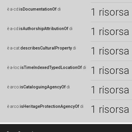
1 risorsa
è
a-cd:
isDocumentationOf
di
1 risorsa
è
a-cd:
isAuthorshipAttributionOf
di
1 risorsa
è
a-cat:
describesCulturalProperty
di
1 risorsa
è
a-loc:
isTimeIndexedTypedLocationOf
di
1 risorsa
è
arco:
isCataloguingAgencyOf
di
1 risorsa
è
arco:
isHeritageProtectionAgencyOf
di