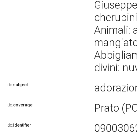
Giuseppe.
cherubini
Animali: 
mangiatoi
Abbiglia
divini: n
adorazio
dc:
subject
Prato (P
dc:
coverage
0900306
dc:
identifier