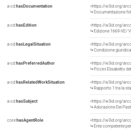
a-cd:
hasDocumentation
Documentazione foto
a-cd:
hasEdition
<https://w3id.org/ar
Edizione 1669-VE/ 
a-cd:
hasLegalSituation
Condizione giuridica
a-cd:
hasPreferredAuthor
<https://w3id.org/a
Piccini Elisabetto d
a-cd:
hasRelatedWorkSituation
<https://w3id.org/arc
Rapporto 1 tra la s
a-cd:
hasSubject
<https://w3id.org/a
Adorazione Dei Past
core:
hasAgentRole
<https://w3id.org/ar
Ente competente per tutela del be