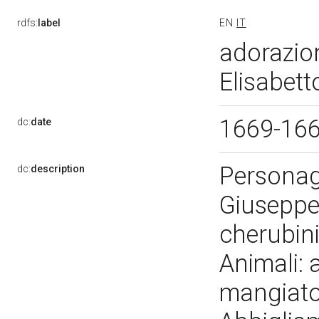
rdfs:
label
EN
IT
adorazion
Elisabett
1669-16
dc:
date
Personag
dc:
description
Giuseppe.
cherubini
Animali: 
mangiatoi