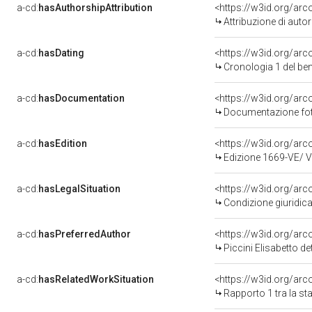
a-cd:
hasAuthorshipAttribution
<https://w3id.org/ar
Attribuzione di aut
a-cd:
hasDating
<https://w3id.org/ar
Cronologia 1 del b
a-cd:
hasDocumentation
Documentazione foto
a-cd:
hasEdition
<https://w3id.org/ar
Edizione 1669-VE/ 
a-cd:
hasLegalSituation
Condizione giuridica
a-cd:
hasPreferredAuthor
<https://w3id.org/a
Piccini Elisabetto d
a-cd:
hasRelatedWorkSituation
<https://w3id.org/arc
Rapporto 1 tra la s