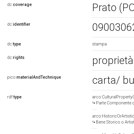
Prato (P
dc:
coverage
0900306
dc:
identifier
stampa
dc:
type
proprietà
dc:
rights
carta/ b
pico:
materialAndTechnique
rdf:
type
arco:CulturalPropert
Parte Componente di
arco:HistoricOrArtisti
Bene Storico o Artis