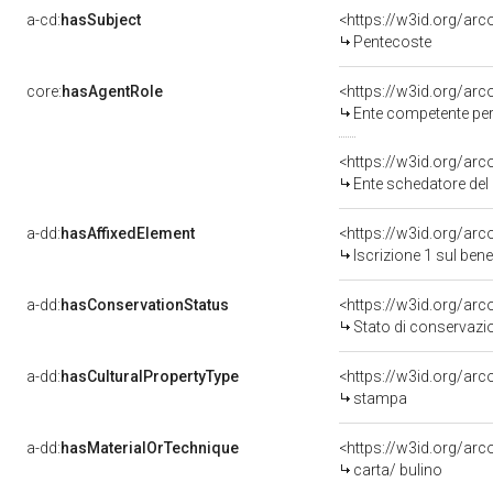
a-cd:
hasSubject
<https://w3id.org/a
Pentecoste
core:
hasAgentRole
<https://w3id.org/ar
Ente competente per tutela del be
<https://w3id.org/ar
Ente schedatore del bene 
a-dd:
hasAffixedElement
<https://w3id.org/arc
Iscrizione 1 sul ben
a-dd:
hasConservationStatus
<https://w3id.org/ar
Stato di conservazi
a-dd:
hasCulturalPropertyType
<https://w3id.org/a
stampa
a-dd:
hasMaterialOrTechnique
<https://w3id.org/arc
carta/ bulino