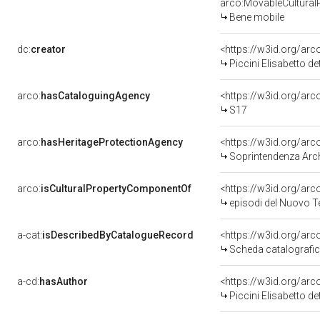
arco:MovableCultural
Bene mobile
dc:
creator
<https://w3id.org/a
Piccini Elisabetto d
arco:
hasCataloguingAgency
<https://w3id.org/a
S17
arco:
hasHeritageProtectionAgency
<https://w3id.org/a
Soprintendenza Archeol
arco:
isCulturalPropertyComponentOf
<https://w3id.org/ar
episodi del Nuovo Te
a-cat:
isDescribedByCatalogueRecord
<https://w3id.org/a
Scheda catalografi
a-cd:
hasAuthor
<https://w3id.org/a
Piccini Elisabetto d