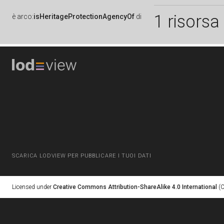
1 risorsa
è
arco:
isHeritageProtectionAgencyOf
di
SCARICA LODVIEW PER PUBBLICARE I TUOI DATI
Licensed under
Creative Commons Attribution-ShareAlike 4.0 International
(C