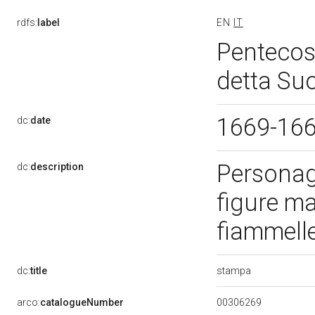
rdfs:
label
EN
IT
Pentecost
detta Suo
1669-16
dc:
date
Personagg
dc:
description
figure ma
fiammelle
stampa
dc:
title
00306269
arco:
catalogueNumber