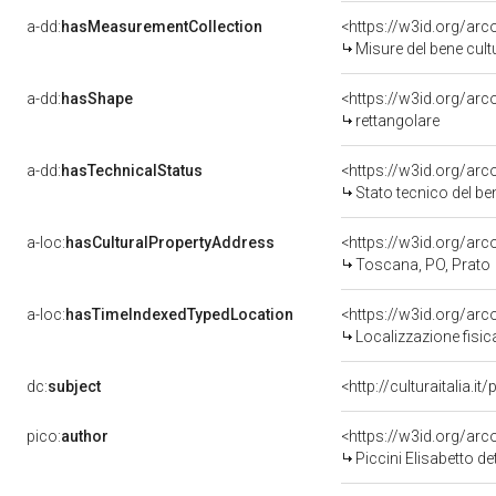
a-dd:
hasMeasurementCollection
<https://w3id.org/ar
Misure del bene cul
a-dd:
hasShape
<https://w3id.org/arc
rettangolare
a-dd:
hasTechnicalStatus
<https://w3id.org/ar
Stato tecnico del b
a-loc:
hasCulturalPropertyAddress
<https://w3id.org/a
Toscana, PO, Prato
a-loc:
hasTimeIndexedTypedLocation
<https://w3id.org/ar
Localizzazione fisic
dc:
subject
<http://culturaitalia.
pico:
author
<https://w3id.org/a
Piccini Elisabetto d