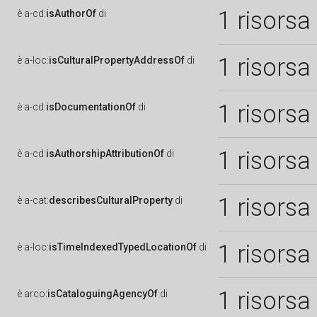
1 risorsa
è
a-cd:
isAuthorOf
di
1 risorsa
è
a-loc:
isCulturalPropertyAddressOf
di
1 risorsa
è
a-cd:
isDocumentationOf
di
1 risorsa
è
a-cd:
isAuthorshipAttributionOf
di
1 risorsa
è
a-cat:
describesCulturalProperty
di
1 risorsa
è
a-loc:
isTimeIndexedTypedLocationOf
di
1 risorsa
è
arco:
isCataloguingAgencyOf
di