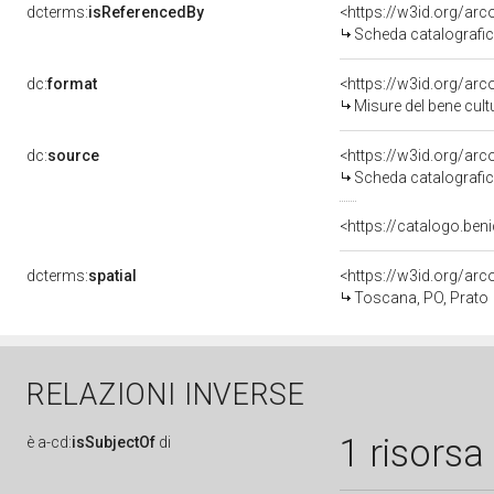
dcterms:
isReferencedBy
<https://w3id.org/a
Scheda catalografi
dc:
format
<https://w3id.org/ar
Misure del bene cul
dc:
source
<https://w3id.org/a
Scheda catalografi
<https://catalogo.beni
dcterms:
spatial
<https://w3id.org/a
Toscana, PO, Prato
RELAZIONI INVERSE
1 risorsa
è
a-cd:
isSubjectOf
di