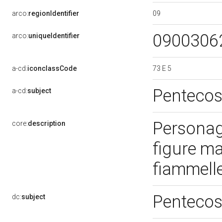
09
arco:
regionIdentifier
0900306
arco:
uniqueIdentifier
73 E 5
a-cd:
iconclassCode
Penteco
a-cd:
subject
Personagg
core:
description
figure ma
fiammelle
Penteco
dc:
subject