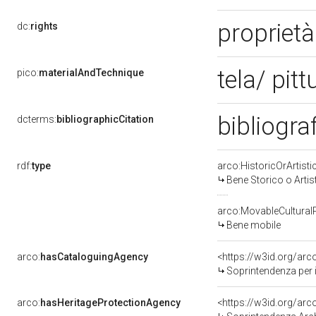
proprietà
dc:
rights
tela/ pitt
pico:
materialAndTechnique
bibliogra
dcterms:
bibliographicCitation
rdf:
type
arco:HistoricOrArtisti
Bene Storico o Artis
arco:MovableCultural
Bene mobile
arco:
hasCataloguingAgency
<https://w3id.org/a
Soprintendenza per i
arco:
hasHeritageProtectionAgency
<https://w3id.org/a