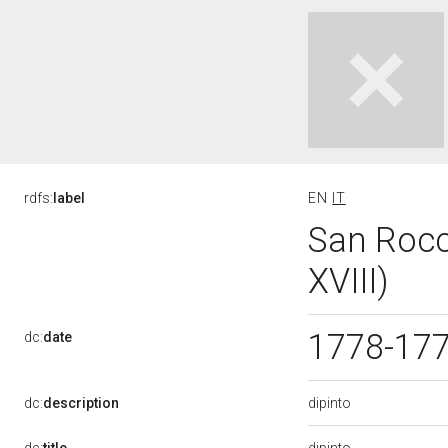
rdfs:
label
EN
IT
San Rocco
XVIII)
1778-17
dc:
date
dipinto
dc:
description
dipinto