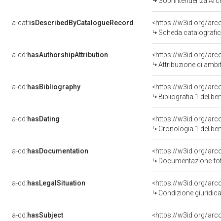
Soprintendenza Arche
a-cat:
isDescribedByCatalogueRecord
<https://w3id.org/a
Scheda catalografi
a-cd:
hasAuthorshipAttribution
<https://w3id.org/arc
Attribuzione di ambi
a-cd:
hasBibliography
<https://w3id.org/ar
Bibliografia 1 del b
a-cd:
hasDating
<https://w3id.org/ar
Cronologia 1 del b
a-cd:
hasDocumentation
Documentazione foto
a-cd:
hasLegalSituation
Condizione giuridica
a-cd:
hasSubject
<https://w3id.org/a