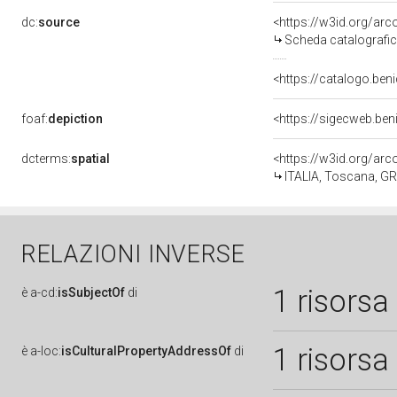
dc:
source
<https://w3id.org/a
Scheda catalografi
<https://catalogo.beni
foaf:
depiction
<https://sigecweb.ben
dcterms:
spatial
<https://w3id.org/a
ITALIA, Toscana, GR,
RELAZIONI INVERSE
1 risorsa
è
a-cd:
isSubjectOf
di
1 risorsa
è
a-loc:
isCulturalPropertyAddressOf
di