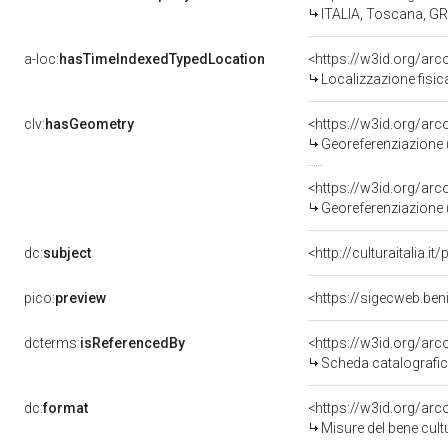
ITALIA, Toscana, GR,
a-loc:
hasTimeIndexedTypedLocation
<https://w3id.org/ar
Localizzazione fisic
clv:
hasGeometry
<https://w3id.org/ar
Georeferenziazione 
<https://w3id.org/ar
Georeferenziazione 
dc:
subject
<http://culturaitalia.
pico:
preview
<https://sigecweb.ben
dcterms:
isReferencedBy
<https://w3id.org/a
Scheda catalografi
dc:
format
<https://w3id.org/ar
Misure del bene cul