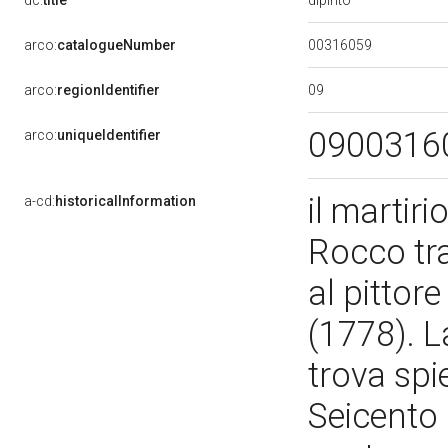
dc:
title
00316059
arco:
catalogueNumber
09
arco:
regionIdentifier
0900316
arco:
uniqueIdentifier
il martir
a-cd:
historicalInformation
Rocco tra
al pittor
(1778). L
trova spi
Seicento 