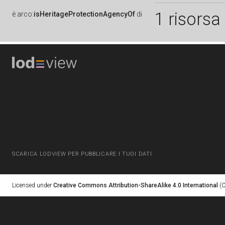
1 risorsa
è
arco:
isHeritageProtectionAgencyOf
di
SCARICA LODVIEW PER PUBBLICARE I TUOI DATI
Licensed under
Creative Commons Attribution-ShareAlike 4.0 International
(C