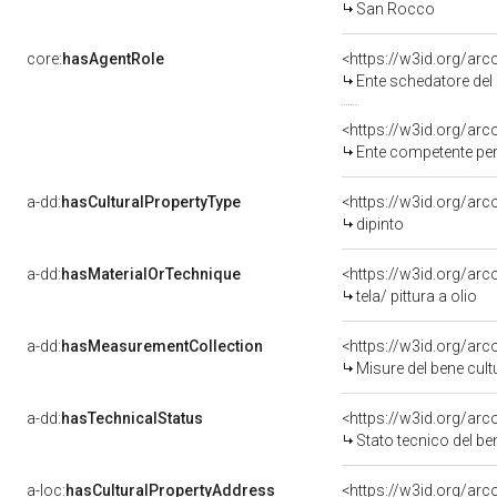
San Rocco
core:
hasAgentRole
<https://w3id.org/ar
Ente schedatore del bene 090
<https://w3id.org/ar
Ente competente per tutela d
a-dd:
hasCulturalPropertyType
<https://w3id.org/a
dipinto
a-dd:
hasMaterialOrTechnique
<https://w3id.org/arco
tela/ pittura a olio
a-dd:
hasMeasurementCollection
<https://w3id.org/ar
Misure del bene cul
a-dd:
hasTechnicalStatus
<https://w3id.org/ar
Stato tecnico del b
a-loc:
hasCulturalPropertyAddress
<https://w3id.org/a