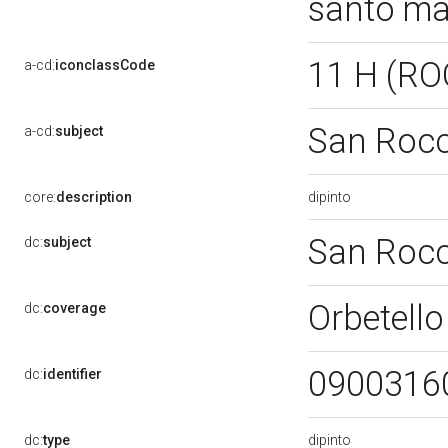
santo mar
11 H (R
a-cd:
iconclassCode
San Roc
a-cd:
subject
dipinto
core:
description
San Roc
dc:
subject
Orbetell
dc:
coverage
0900316
dc:
identifier
dipinto
dc:
type