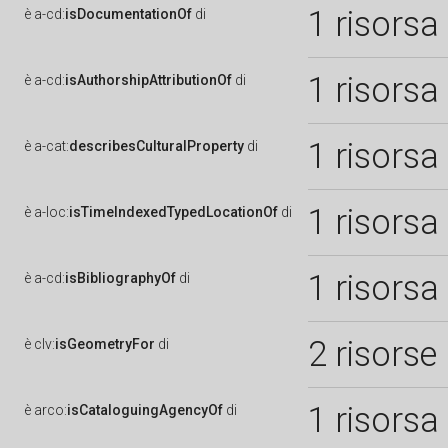
1 risorsa
è
a-cd:
isDocumentationOf
di
1 risorsa
è
a-cd:
isAuthorshipAttributionOf
di
1 risorsa
è
a-cat:
describesCulturalProperty
di
1 risorsa
è
a-loc:
isTimeIndexedTypedLocationOf
di
1 risorsa
è
a-cd:
isBibliographyOf
di
2 risorse
è
clv:
isGeometryFor
di
1 risorsa
è
arco:
isCataloguingAgencyOf
di