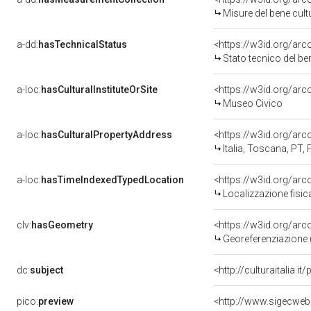
Misure del bene cul
a-dd:
hasTechnicalStatus
<https://w3id.org/ar
Stato tecnico del b
a-loc:
hasCulturalInstituteOrSite
<https://w3id.org/ar
Museo Civico
a-loc:
hasCulturalPropertyAddress
<https://w3id.org/a
Italia, Toscana, PT,
a-loc:
hasTimeIndexedTypedLocation
<https://w3id.org/ar
Localizzazione fisic
clv:
hasGeometry
<https://w3id.org/ar
Georeferenziazione 
dc:
subject
<http://culturaitalia.
pico:
preview
<http://www.sigecweb