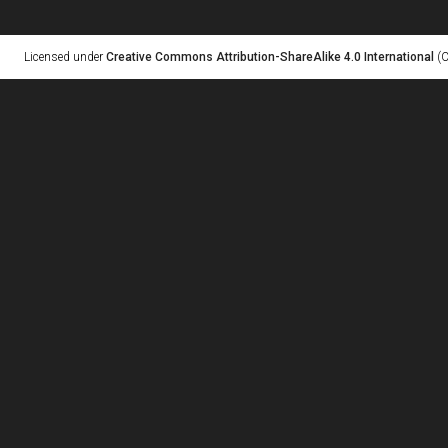
Licensed under
Creative Commons Attribution-ShareAlike 4.0 International
(C