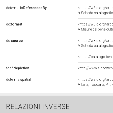
dcterms:
isReferencedBy
<https://w3id.org/a
Scheda catalografi
dc:
format
<https://w3id.org/ar
Misure del bene cul
dc:
source
<https://w3id.org/a
Scheda catalografi
<https://catalogo.beni
foaf:
depiction
<http://www.sigecweb
dcterms:
spatial
<https://w3id.org/a
Italia, Toscana, PT,
RELAZIONI INVERSE