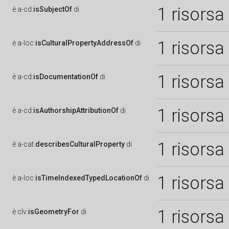
1 risorsa
è
a-cd:
isSubjectOf
di
1 risorsa
è
a-loc:
isCulturalPropertyAddressOf
di
1 risorsa
è
a-cd:
isDocumentationOf
di
1 risorsa
è
a-cd:
isAuthorshipAttributionOf
di
1 risorsa
è
a-cat:
describesCulturalProperty
di
1 risorsa
è
a-loc:
isTimeIndexedTypedLocationOf
di
1 risorsa
è
clv:
isGeometryFor
di