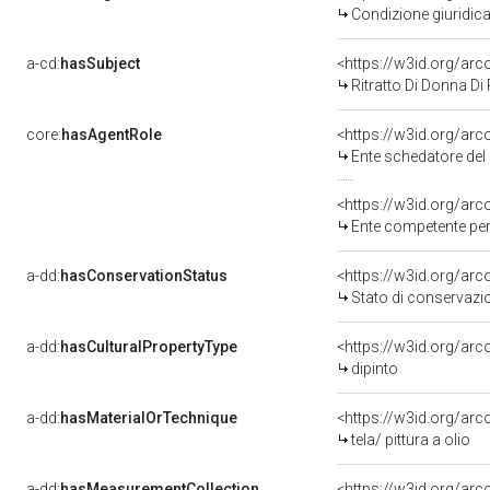
Condizione giuridica
a-cd:
hasSubject
<https://w3id.org/a
Ritratto Di Donna Di 
core:
hasAgentRole
<https://w3id.org/ar
Ente schedatore del bene 
<https://w3id.org/ar
Ente competente per tutela de
a-dd:
hasConservationStatus
<https://w3id.org/ar
Stato di conservazi
a-dd:
hasCulturalPropertyType
<https://w3id.org/a
dipinto
a-dd:
hasMaterialOrTechnique
<https://w3id.org/arco
tela/ pittura a olio
a-dd:
hasMeasurementCollection
<https://w3id.org/ar