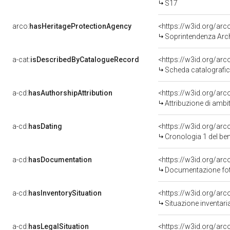
S17
arco:
hasHeritageProtectionAgency
<https://w3id.org/a
Soprintendenza Arche
a-cat:
isDescribedByCatalogueRecord
<https://w3id.org/a
Scheda catalografi
a-cd:
hasAuthorshipAttribution
<https://w3id.org/arc
Attribuzione di ambi
a-cd:
hasDating
<https://w3id.org/ar
Cronologia 1 del b
a-cd:
hasDocumentation
Documentazione foto
a-cd:
hasInventorySituation
<https://w3id.org/ar
Situazione inventar
a-cd:
hasLegalSituation
<https://w3id.org/arc