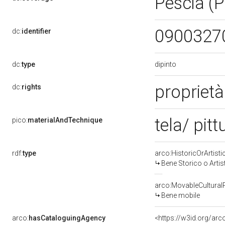
Pescia (
0900327
dc:
identifier
dipinto
dc:
type
propriet
dc:
rights
tela/ pitt
pico:
materialAndTechnique
rdf:
type
arco:HistoricOrArtisti
Bene Storico o Artis
arco:MovableCultural
Bene mobile
arco:
hasCataloguingAgency
<https://w3id.org/a