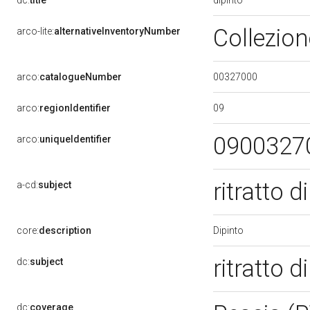
dc:
title
Collezio
arco-lite:
alternativeInventoryNumber
00327000
arco:
catalogueNumber
09
arco:
regionIdentifier
0900327
arco:
uniqueIdentifier
ritratto 
a-cd:
subject
Dipinto
core:
description
ritratto 
dc:
subject
dc:
coverage