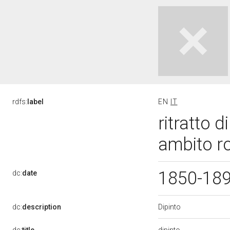
rdfs:
label
EN
IT
ritratto d
ambito r
1850-18
dc:
date
Dipinto
dc:
description
dipinto