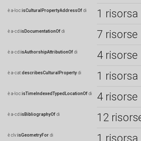
1 risorsa
è
a-loc:
isCulturalPropertyAddressOf
di
7 risorse
è
a-cd:
isDocumentationOf
di
4 risorse
è
a-cd:
isAuthorshipAttributionOf
di
1 risorsa
è
a-cat:
describesCulturalProperty
di
4 risorse
è
a-loc:
isTimeIndexedTypedLocationOf
di
12 risors
è
a-cd:
isBibliographyOf
di
1 risorsa
è
clv:
isGeometryFor
di