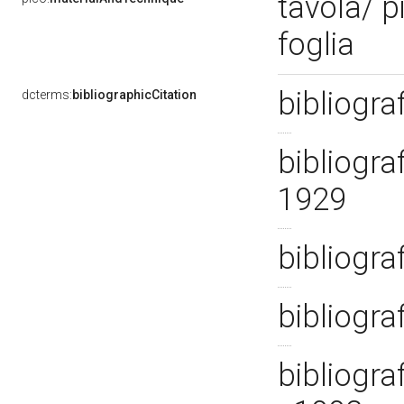
tavola/ p
foglia
bibliogra
dcterms:
bibliographicCitation
bibliogra
1929
bibliogra
bibliogra
bibliogra