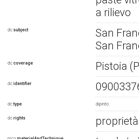
a rilievo
San Franc
dc:
subject
San Fran
Pistoia (
dc:
coverage
0900337
dc:
identifier
dipinto
dc:
type
proprietà
dc:
rights
pico:
materialAndTechnique