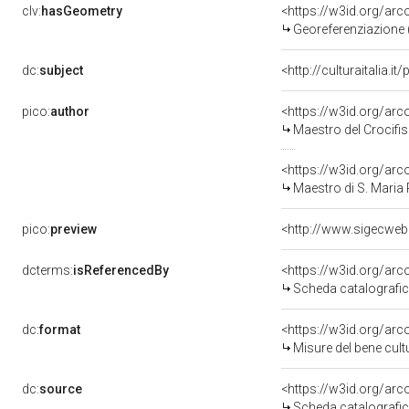
clv:
hasGeometry
<https://w3id.org/ar
Georeferenziazione 
dc:
subject
<http://culturaitalia.
pico:
author
<https://w3id.org/a
Maestro del Crocifiss
<https://w3id.org/a
Maestro di S. Maria P
pico:
preview
<http://www.sigecweb
dcterms:
isReferencedBy
<https://w3id.org/a
Scheda catalografi
dc:
format
<https://w3id.org/ar
Misure del bene cul
dc:
source
<https://w3id.org/a
Scheda catalografi