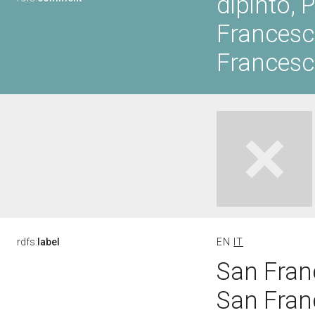
dipinto, 
Francesco
Francesco
rdfs:
label
EN
IT
San Franc
San Franc