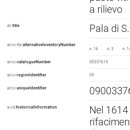
a rilievo
Pala di S
dc:
title
arco-lite:
alternativeInventoryNumber
n. 16
n. 3
n. 
00337614
arco:
catalogueNumber
09
arco:
regionIdentifier
0900337
arco:
uniqueIdentifier
Nel 1614 
a-cd:
historicalInformation
rifacime