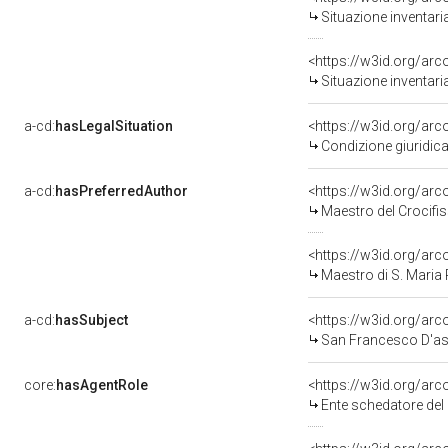
Situazione inventari
<https://w3id.org/ar
Situazione inventari
a-cd:
hasLegalSituation
Condizione giuridica
a-cd:
hasPreferredAuthor
<https://w3id.org/a
Maestro del Crocifiss
<https://w3id.org/a
Maestro di S. Maria P
a-cd:
hasSubject
<https://w3id.org/a
San Francesco D'assi
core:
hasAgentRole
<https://w3id.org/ar
Ente schedatore del bene 