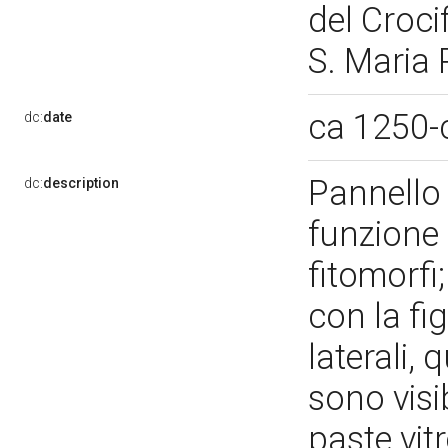
del Crocif
S. Maria 
ca 1250-
dc:
date
Pannello
dc:
description
funzione 
fitomorfi
con la fi
laterali,
sono visib
paste vit