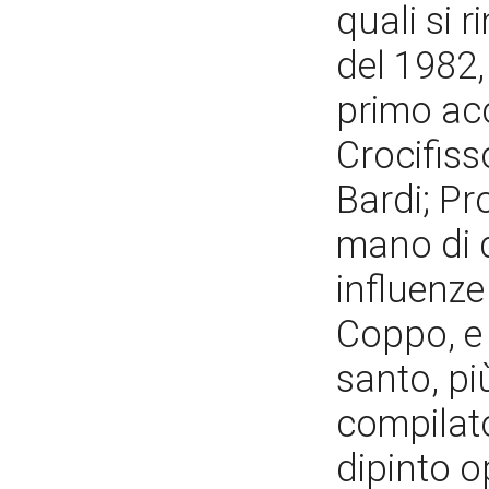
quali si 
del 1982,
primo ac
Crocifiss
Bardi; Pr
mano di d
influenze
Coppo, e l
santo, più
compilato
dipinto o