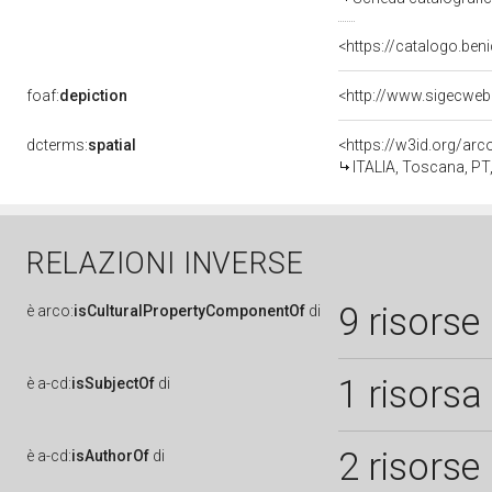
<https://catalogo.beni
foaf:
depiction
<http://www.sigecweb
dcterms:
spatial
<https://w3id.org/a
ITALIA, Toscana, PT,
RELAZIONI INVERSE
9 risorse
è
arco:
isCulturalPropertyComponentOf
di
1 risorsa
è
a-cd:
isSubjectOf
di
2 risorse
è
a-cd:
isAuthorOf
di