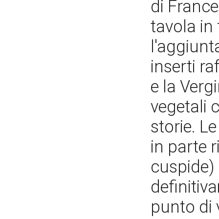
di France
tavola in
l'aggiunta
inserti r
e la Verg
vegetali 
storie. L
in parte 
cuspide) 
definitiva
punto di 