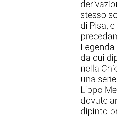
derivazio
stesso so
di Pisa, e
precedano
Legenda 
da cui di
nella Chi
una serie
Lippo Mem
dovute an
dipinto pr