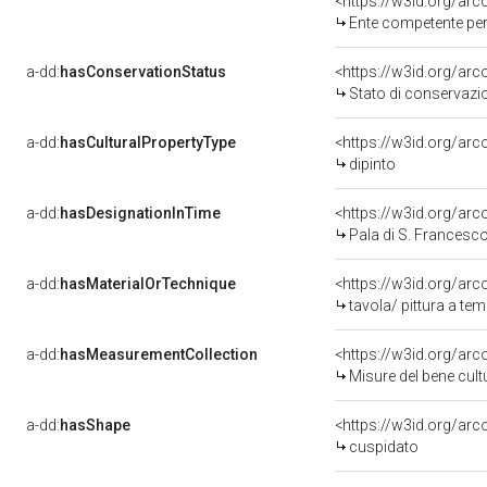
<https://w3id.org/ar
Ente competente per tutela del
a-dd:
hasConservationStatus
<https://w3id.org/ar
Stato di conservazi
a-dd:
hasCulturalPropertyType
<https://w3id.org/a
dipinto
a-dd:
hasDesignationInTime
<https://w3id.org/ar
Pala di S. Francesc
a-dd:
hasMaterialOrTechnique
<https://w3id.org/arc
tavola/ pittura a te
a-dd:
hasMeasurementCollection
<https://w3id.org/ar
Misure del bene cul
a-dd:
hasShape
<https://w3id.org/arc
cuspidato