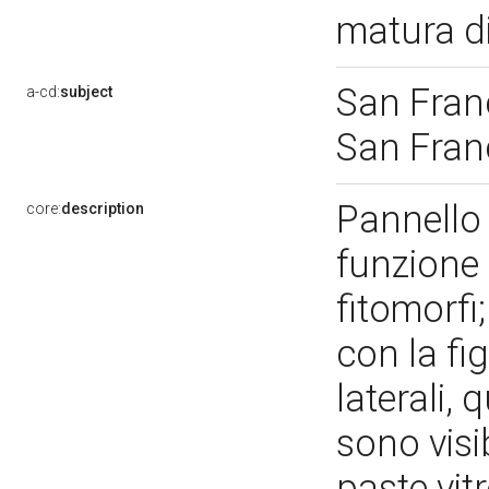
matura di
San Franc
a-cd:
subject
San Fran
Pannello
core:
description
funzione 
fitomorfi
con la fi
laterali,
sono visib
paste vit