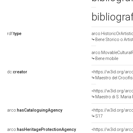
bibliogra
rdf:
type
arco:HistoricOrArtisti
Bene Storico o Artis
arco:MovableCultural
Bene mobile
dc:
creator
<https://w3id.org/a
Maestro del Crocifiss
<https://w3id.org/a
Maestro di S. Maria P
arco:
hasCataloguingAgency
<https://w3id.org/a
S17
arco:
hasHeritageProtectionAgency
<https://w3id.org/a