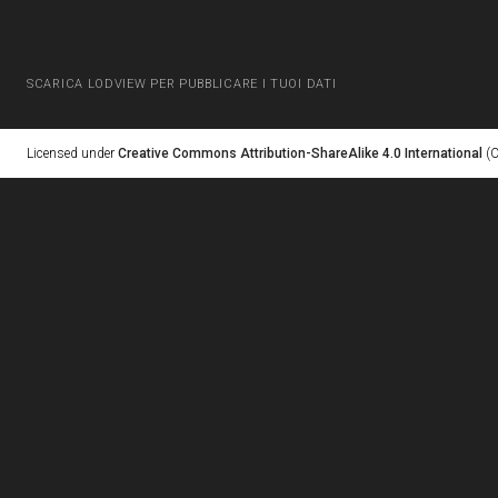
SCARICA LODVIEW PER PUBBLICARE I TUOI DATI
Licensed under
Creative Commons Attribution-ShareAlike 4.0 International
(C