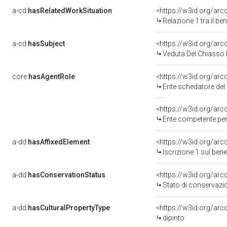
a-cd:
hasRelatedWorkSituation
<https://w3id.org/arc
Relazione 1 tra il b
a-cd:
hasSubject
<https://w3id.org/a
Veduta Del Chiasso D
core:
hasAgentRole
<https://w3id.org/ar
Ente schedatore del bene 
<https://w3id.org/ar
Ente competente per tutela del b
a-dd:
hasAffixedElement
<https://w3id.org/arc
Iscrizione 1 sul be
a-dd:
hasConservationStatus
<https://w3id.org/ar
Stato di conservazi
a-dd:
hasCulturalPropertyType
<https://w3id.org/a
dipinto