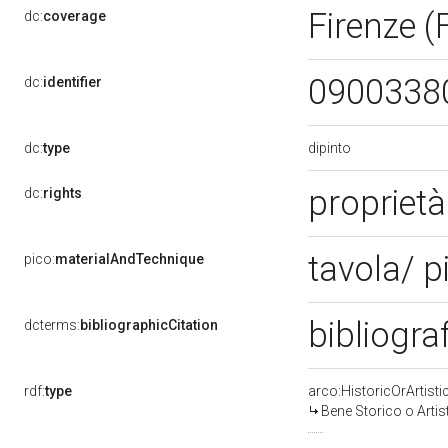
Firenze (
dc:
coverage
0900338
dc:
identifier
dipinto
dc:
type
proprietà
dc:
rights
tavola/ p
pico:
materialAndTechnique
bibliograf
dcterms:
bibliographicCitation
rdf:
type
arco:HistoricOrArtisti
Bene Storico o Artis