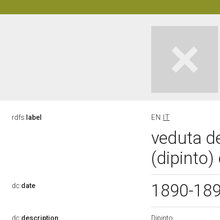
rdfs:
label
EN
IT
veduta de
(dipinto)
1890-18
dc:
date
Dipinto
dc:
description