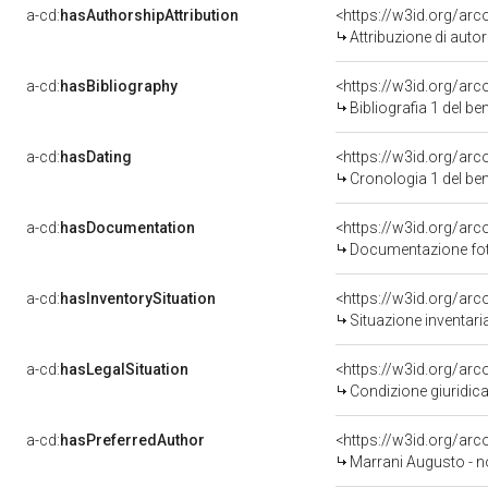
a-cd:
hasAuthorshipAttribution
<https://w3id.org/ar
Attribuzione di aut
a-cd:
hasBibliography
<https://w3id.org/ar
Bibliografia 1 del b
a-cd:
hasDating
<https://w3id.org/ar
Cronologia 1 del b
a-cd:
hasDocumentation
Documentazione foto
a-cd:
hasInventorySituation
<https://w3id.org/ar
Situazione inventar
a-cd:
hasLegalSituation
Condizione giuridica
a-cd:
hasPreferredAuthor
<https://w3id.org/a
Marrani Augusto - n