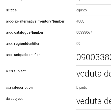
dipinto
dc:
title
4008
arco-lite:
alternativeInventoryNumber
00338067
arco:
catalogueNumber
09
arco:
regionIdentifier
0900338
arco:
uniqueIdentifier
veduta de
a-cd:
subject
Dipinto
core:
description
veduta de
dc:
subject