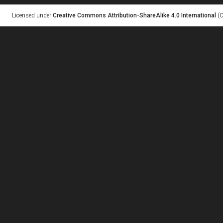
Licensed under
Creative Commons Attribution-ShareAlike 4.0 International
(C