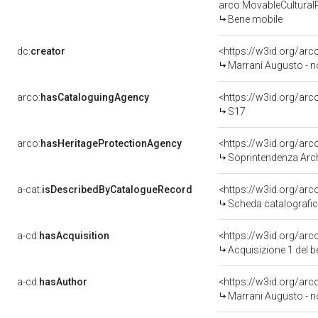
arco:MovableCultural
Bene mobile
dc:
creator
<https://w3id.org/a
Marrani Augusto - n
arco:
hasCataloguingAgency
<https://w3id.org/a
S17
arco:
hasHeritageProtectionAgency
<https://w3id.org/a
Soprintendenza Archeol
a-cat:
isDescribedByCatalogueRecord
<https://w3id.org/a
Scheda catalografi
a-cd:
hasAcquisition
<https://w3id.org/ar
Acquisizione 1 del 
a-cd:
hasAuthor
<https://w3id.org/a
Marrani Augusto - n