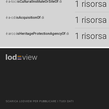
1 risorsa
è
a-loc:
isCulturalInstituteOrSiteOf
di
1 risorsa
è
a-cd:
isAcquisitionOf
di
1 risorsa
è
arco:
isHeritageProtectionAgencyOf
di
SCARICA LODVIEW PER PUBBLICARE I TUOI DATI