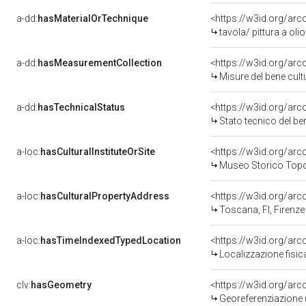
a-dd:
hasMaterialOrTechnique
<https://w3id.org/arc
tavola/ pittura a olio
a-dd:
hasMeasurementCollection
<https://w3id.org/ar
Misure del bene cul
a-dd:
hasTechnicalStatus
<https://w3id.org/ar
Stato tecnico del b
a-loc:
hasCulturalInstituteOrSite
<https://w3id.org/ar
Museo Storico Topo
a-loc:
hasCulturalPropertyAddress
<https://w3id.org/a
Toscana, FI, Firenze
a-loc:
hasTimeIndexedTypedLocation
<https://w3id.org/ar
Localizzazione fisic
clv:
hasGeometry
<https://w3id.org/ar
Georeferenziazione 