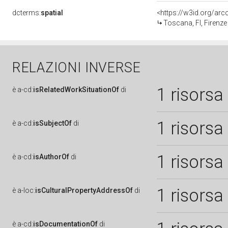
dcterms:
spatial
<https://w3id.org/a
Toscana, FI, Firenze
RELAZIONI INVERSE
1 risorsa
è
a-cd:
isRelatedWorkSituationOf
di
1 risorsa
è
a-cd:
isSubjectOf
di
1 risorsa
è
a-cd:
isAuthorOf
di
1 risorsa
è
a-loc:
isCulturalPropertyAddressOf
di
è
a-cd:
isDocumentationOf
di