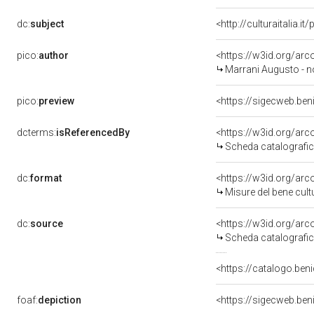
dc:
subject
<http://culturaitalia.
pico:
author
<https://w3id.org/a
Marrani Augusto - n
pico:
preview
<https://sigecweb.ben
dcterms:
isReferencedBy
<https://w3id.org/a
Scheda catalografi
dc:
format
<https://w3id.org/ar
Misure del bene cul
dc:
source
<https://w3id.org/a
Scheda catalografi
<https://catalogo.beni
foaf:
depiction
<https://sigecweb.ben