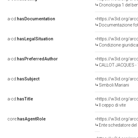
Cronologia 1 del b
a-cd:
hasDocumentation
Documentazione foto
a-cd:
hasLegalSituation
<https://w3id.org/arc
Condizione giuridica
a-cd:
hasPreferredAuthor
<https://w3id.org/a
CALLOT JACQUES - 
a-cd:
hasSubject
<https://w3id.org/a
Simboli Mariani
a-cd:
hasTitle
<https://w3id.org/arc
Il ceppo di vite
core:
hasAgentRole
<https://w3id.org/ar
Ente schedatore del bene 