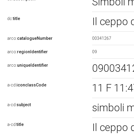
Simboli m
Il ceppo 
dc:
title
00341267
arco:
catalogueNumber
09
arco:
regionIdentifier
0900341
arco:
uniqueIdentifier
11 F 11:4
a-cd:
iconclassCode
simboli 
a-cd:
subject
Il ceppo d
a-cd:
title