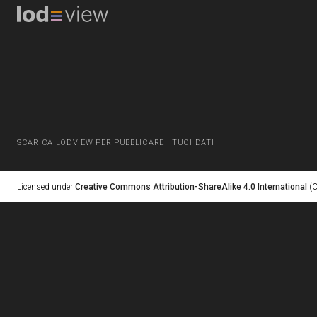
SCARICA LODVIEW PER PUBBLICARE I TUOI DATI
Licensed under
Creative Commons Attribution-ShareAlike 4.0 International
(C