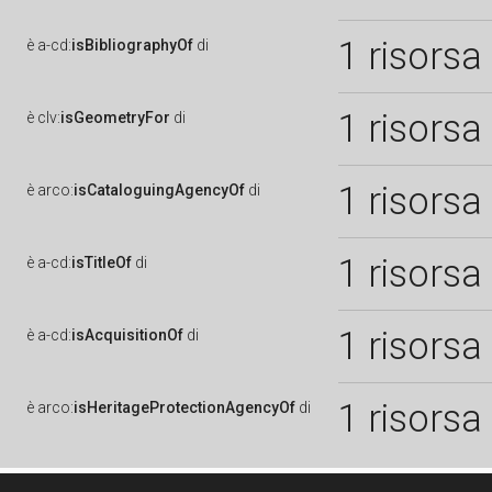
1 risorsa
è
a-cd:
isBibliographyOf
di
1 risorsa
è
clv:
isGeometryFor
di
1 risorsa
è
arco:
isCataloguingAgencyOf
di
1 risorsa
è
a-cd:
isTitleOf
di
1 risorsa
è
a-cd:
isAcquisitionOf
di
1 risorsa
è
arco:
isHeritageProtectionAgencyOf
di