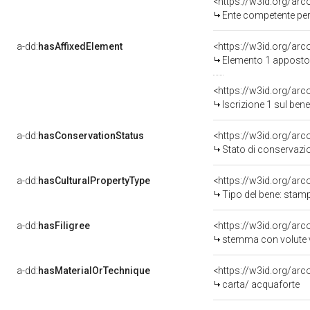
<https://w3id.org/ar
Ente competente per tutela del be
a-dd:
hasAffixedElement
<https://w3id.org/ar
Elemento 1 apposto
<https://w3id.org/arc
Iscrizione 1 sul ben
a-dd:
hasConservationStatus
<https://w3id.org/ar
Stato di conservazi
a-dd:
hasCulturalPropertyType
<https://w3id.org/a
Tipo del bene: stam
a-dd:
hasFiligree
<https://w3id.org/arc
stemma con volute v
a-dd:
hasMaterialOrTechnique
<https://w3id.org/arc
carta/ acquaforte