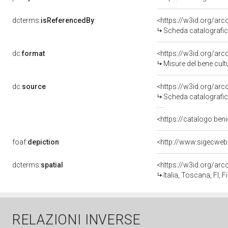
dcterms:
isReferencedBy
<https://w3id.org/a
Scheda catalografi
dc:
format
<https://w3id.org/ar
Misure del bene cul
dc:
source
<https://w3id.org/a
Scheda catalografi
<https://catalogo.beni
foaf:
depiction
<http://www.sigecweb
dcterms:
spatial
<https://w3id.org/a
Italia, Toscana, FI, F
RELAZIONI INVERSE