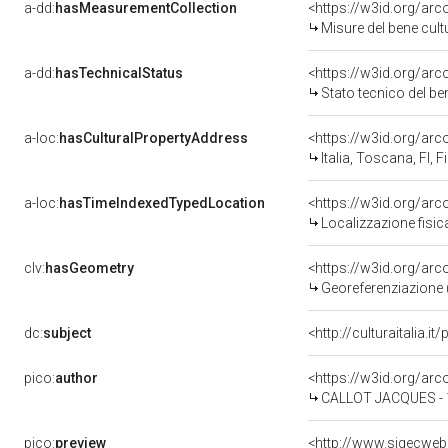
a-dd:
hasMeasurementCollection
<https://w3id.org/ar
Misure del bene cul
a-dd:
hasTechnicalStatus
<https://w3id.org/ar
Stato tecnico del b
a-loc:
hasCulturalPropertyAddress
<https://w3id.org/a
Italia, Toscana, FI, F
a-loc:
hasTimeIndexedTypedLocation
<https://w3id.org/ar
Localizzazione fisic
clv:
hasGeometry
<https://w3id.org/ar
Georeferenziazione 
dc:
subject
<http://culturaitalia.
pico:
author
<https://w3id.org/a
CALLOT JACQUES - 
pico:
preview
<http://www.sigecweb