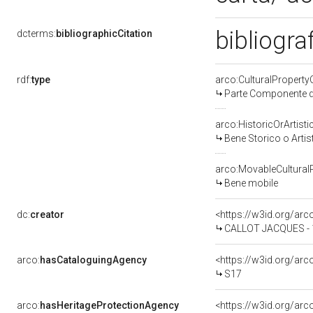
bibliogra
dcterms:
bibliographicCitation
rdf:
type
arco:CulturalPropert
Parte Componente di
arco:HistoricOrArtisti
Bene Storico o Artis
arco:MovableCultural
Bene mobile
dc:
creator
<https://w3id.org/a
CALLOT JACQUES - 
arco:
hasCataloguingAgency
<https://w3id.org/a
S17
arco:
hasHeritageProtectionAgency
<https://w3id.org/a