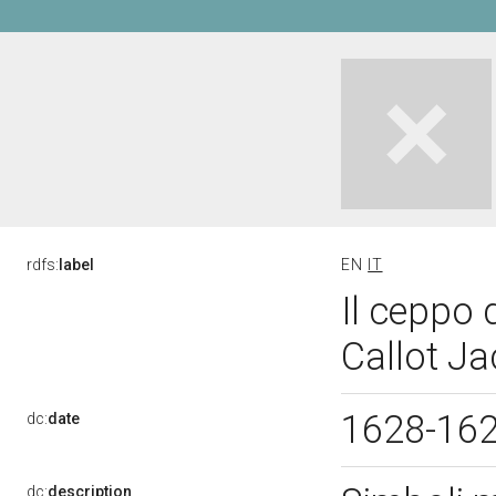
rdfs:
label
EN
IT
Il ceppo 
Callot Ja
1628-16
dc:
date
dc:
description