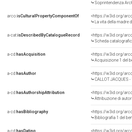
Soprintendenza Archeol
arco:
isCulturalPropertyComponentOf
<https://w3id.org/ar
La vita della madre di 
a-cat:
isDescribedByCatalogueRecord
<https://w3id.org/a
Scheda catalografi
a-cd:
hasAcquisition
<https://w3id.org/ar
Acquisizione 1 del 
a-cd:
hasAuthor
<https://w3id.org/a
CALLOT JACQUES - 
a-cd:
hasAuthorshipAttribution
<https://w3id.org/ar
Attribuzione di aut
a-cd:
hasBibliography
<https://w3id.org/ar
Bibliografia 1 del b
a-cd:
hasDating
<https://w3id.org/ar