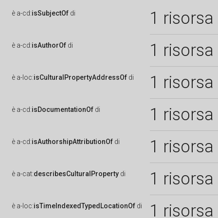
1 risorsa
è
a-cd:
isSubjectOf
di
1 risorsa
è
a-cd:
isAuthorOf
di
1 risorsa
è
a-loc:
isCulturalPropertyAddressOf
di
1 risorsa
è
a-cd:
isDocumentationOf
di
1 risorsa
è
a-cd:
isAuthorshipAttributionOf
di
1 risorsa
è
a-cat:
describesCulturalProperty
di
1 risorsa
è
a-loc:
isTimeIndexedTypedLocationOf
di