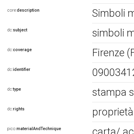
Simboli m
core:
description
simboli m
dc:
subject
Firenze (
dc:
coverage
0900341
dc:
identifier
stampa s
dc:
type
propriet
dc:
rights
carta/ a
pico:
materialAndTechnique