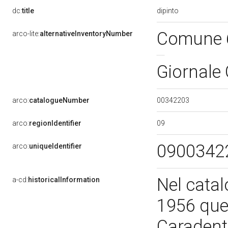
dipinto
dc:
title
Comune
arco-lite:
alternativeInventoryNumber
Giornal
00342203
arco:
catalogueNumber
09
arco:
regionIdentifier
0900342
arco:
uniqueIdentifier
Nel catal
a-cd:
historicalInformation
1956 que
Caradente