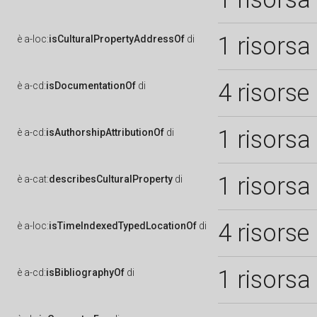
1 risorsa
è
a-loc:
isCulturalPropertyAddressOf
di
4 risorse
è
a-cd:
isDocumentationOf
di
1 risorsa
è
a-cd:
isAuthorshipAttributionOf
di
1 risorsa
è
a-cat:
describesCulturalProperty
di
4 risorse
è
a-loc:
isTimeIndexedTypedLocationOf
di
1 risorsa
è
a-cd:
isBibliographyOf
di