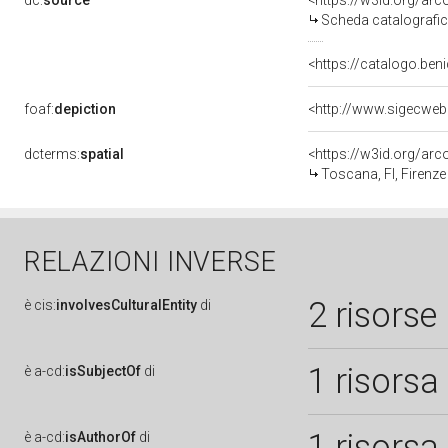
dc:
source
<https://w3id.org/a
Scheda catalografi
<https://catalogo.beni
foaf:
depiction
<http://www.sigecweb
dcterms:
spatial
<https://w3id.org/a
Toscana, FI, Firenze
RELAZIONI INVERSE
2 risorse
è
cis:
involvesCulturalEntity
di
1 risorsa
è
a-cd:
isSubjectOf
di
1 risorsa
è
a-cd:
isAuthorOf
di