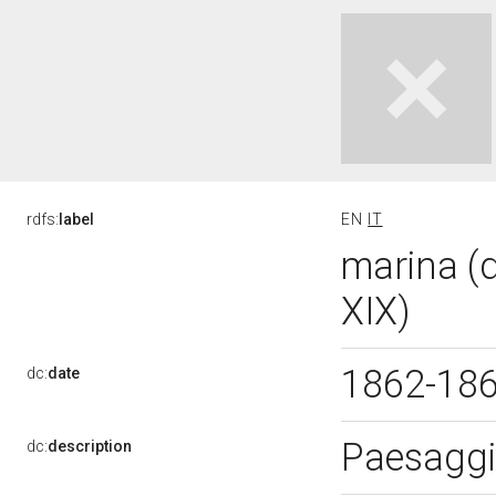
rdfs:
label
EN
IT
marina (d
XIX)
1862-18
dc:
date
Paesaggi
dc:
description