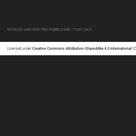
SCARICA LODVIEW PER PUBBLICARE I TUOI DATI
Licensed under
Creative Commons Attribution-ShareAlike 4.0 International
(C