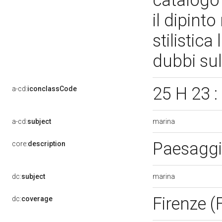
catalogo 
il dipinto
stilistica
dubbi sul
25 H 23 :
a-cd:
iconclassCode
marina
a-cd:
subject
Paesaggi
core:
description
marina
dc:
subject
Firenze (
dc:
coverage