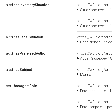
a-cd:
hasInventorySituation
<https://w3id.org/ar
Situazione inventar
<https://w3id.org/ar
Situazione inventar
a-cd:
hasLegalSituation
Condizione giuridica
a-cd:
hasPreferredAuthor
<https://w3id.org/a
Abbati Giuseppe - 1
a-cd:
hasSubject
<https://w3id.org/a
Marina
core:
hasAgentRole
<https://w3id.org/ar
Ente schedatore del bene 09003422
<https://w3id.org/ar
Ente competente per 