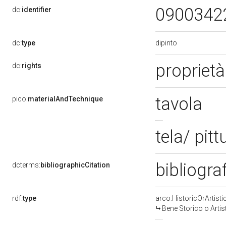
0900342
dc:
identifier
dipinto
dc:
type
proprietà
dc:
rights
tavola
pico:
materialAndTechnique
tela/ pitt
bibliogra
dcterms:
bibliographicCitation
rdf:
type
arco:HistoricOrArtisti
Bene Storico o Artis