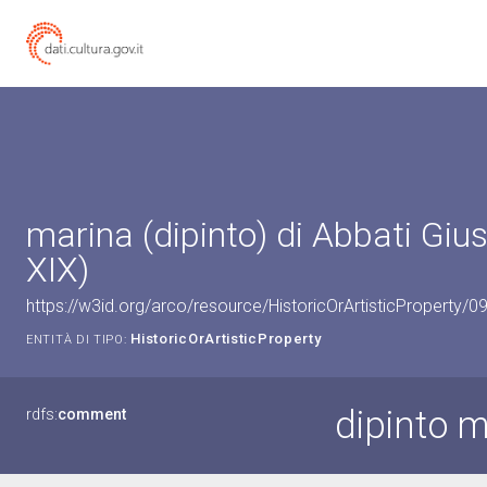
marina (dipinto) di Abbati Giu
XIX)
https://w3id.org/arco/resource/HistoricOrArtisticProperty/
HistoricOrArtisticProperty
ENTITÀ DI TIPO:
dipinto 
rdfs:
comment