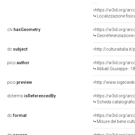
<https://w3id.org/ar
Localizzazione fisic
clv:
hasGeometry
<https://w3id.org/ar
Georeferenziazione 
dc:
subject
<http://culturaitalia.
pico:
author
<https://w3id.org/a
Abbati Giuseppe - 1
pico:
preview
<http://www.sigecweb
dcterms:
isReferencedBy
<https://w3id.org/a
Scheda catalografi
dc:
format
<https://w3id.org/ar
Misure del bene cul