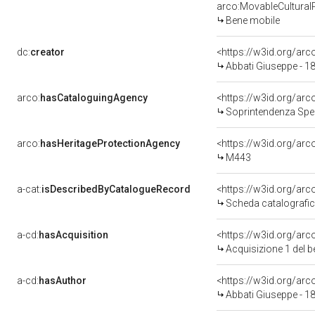
arco:MovableCultural
Bene mobile
dc:
creator
<https://w3id.org/a
Abbati Giuseppe - 1
arco:
hasCataloguingAgency
<https://w3id.org/a
Soprintendenza Speciale p
arco:
hasHeritageProtectionAgency
<https://w3id.org/a
M443
a-cat:
isDescribedByCatalogueRecord
<https://w3id.org/a
Scheda catalografi
a-cd:
hasAcquisition
<https://w3id.org/ar
Acquisizione 1 del 
a-cd:
hasAuthor
<https://w3id.org/a
Abbati Giuseppe - 1