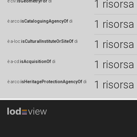
1 risorsa
è
clv:
isGeometryFor
di
1 risorsa
è
arco:
isCataloguingAgencyOf
di
1 risorsa
è
a-loc:
isCulturalInstituteOrSiteOf
di
1 risorsa
è
a-cd:
isAcquisitionOf
di
1 risorsa
è
arco:
isHeritageProtectionAgencyOf
di