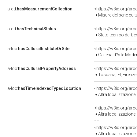
a-dd:
hasMeasurementCollection
<https://w3id.org/ar
Misure del bene cul
a-dd:
hasTechnicalStatus
<https://w3id.org/ar
Stato tecnico del b
a-loc:
hasCulturalInstituteOrSite
<https://w3id.org/ar
Galleria d'Arte Mode
a-loc:
hasCulturalPropertyAddress
<https://w3id.org/a
Toscana, FI, Firenze
a-loc:
hasTimeIndexedTypedLocation
<https://w3id.org/ar
Altra localizzazione
<https://w3id.org/ar
Altra localizzazione
<https://w3id.org/ar
Altra localizzazione