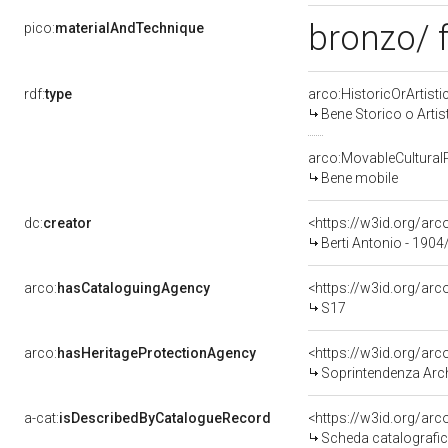
bronzo/ 
pico:
materialAndTechnique
rdf:
type
arco:HistoricOrArtisti
Bene Storico o Artis
arco:MovableCultural
Bene mobile
dc:
creator
<https://w3id.org/a
Berti Antonio - 1904
arco:
hasCataloguingAgency
<https://w3id.org/a
S17
arco:
hasHeritageProtectionAgency
<https://w3id.org/a
Soprintendenza Archeol
a-cat:
isDescribedByCatalogueRecord
<https://w3id.org/a
Scheda catalografi