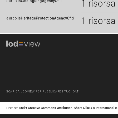
1 risorsa
è
arco:
isCataloguingAgencyOf
di
1 risorsa
è
arco:
isHeritageProtectionAgencyOf
di
SCARICA LODVIEW PER PUBBLICARE I TUOI DATI
Licensed under
Creative Commons Attribution-ShareAlike 4.0 International
(C