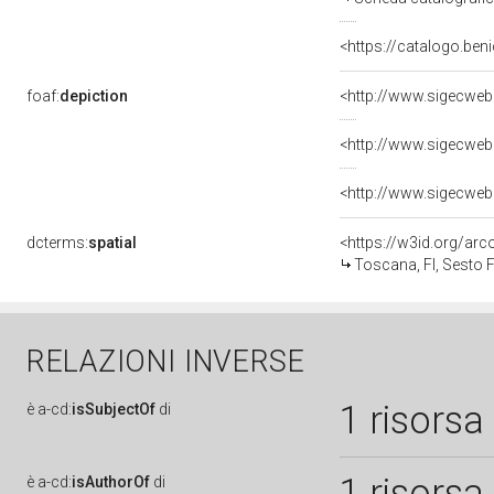
<https://catalogo.beni
foaf:
depiction
<http://www.sigecweb
<http://www.sigecweb
<http://www.sigecweb
dcterms:
spatial
<https://w3id.org/a
Toscana, FI, Sesto F
RELAZIONI INVERSE
1 risorsa
è
a-cd:
isSubjectOf
di
1 risorsa
è
a-cd:
isAuthorOf
di