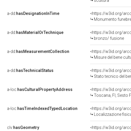
scultura
a-dd:
hasDesignationInTime
Monumento funebre 
a-dd:
hasMaterialOrTechnique
<https://w3id.org/arc
bronzo/ fusione
a-dd:
hasMeasurementCollection
<https://w3id.org/ar
Misure del bene cul
a-dd:
hasTechnicalStatus
<https://w3id.org/ar
Stato tecnico del b
a-loc:
hasCulturalPropertyAddress
<https://w3id.org/a
Toscana, FI, Sesto F
a-loc:
hasTimeIndexedTypedLocation
<https://w3id.org/ar
Localizzazione fisic
clv:
hasGeometry
<https://w3id.org/ar