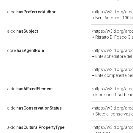
a-cd:
hasPreferredAuthor
<https://w3id.org/a
Berti Antonio - 1904
a-cd:
hasSubject
<https://w3id.org/a
Ritratto Di Fosco Gi
core:
hasAgentRole
<https://w3id.org/ar
Ente schedatore del bene 
<https://w3id.org/ar
Ente competente per tutela del b
a-dd:
hasAffixedElement
<https://w3id.org/arc
Iscrizione 1 sul be
a-dd:
hasConservationStatus
<https://w3id.org/ar
Stato di conservazi
a-dd:
hasCulturalPropertyType
<https://w3id.org/a