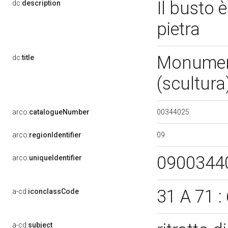
Il busto è
dc:
description
pietra
Monument
dc:
title
(scultura
00344025
arco:
catalogueNumber
09
arco:
regionIdentifier
0900344
arco:
uniqueIdentifier
31 A 71 :
a-cd:
iconclassCode
a-cd:
subject