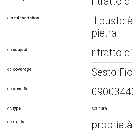
ritratto 
Il busto è
core:
description
pietra
ritratto 
dc:
subject
Sesto Fio
dc:
coverage
0900344
dc:
identifier
scultura
dc:
type
proprietà
dc:
rights