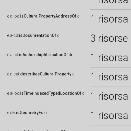
1 risorsa
è
a-loc:
isCulturalPropertyAddressOf
di
3 risorse
è
a-cd:
isDocumentationOf
di
1 risorsa
è
a-cd:
isAuthorshipAttributionOf
di
1 risorsa
è
a-cat:
describesCulturalProperty
di
1 risorsa
è
a-loc:
isTimeIndexedTypedLocationOf
di
1 risorsa
è
clv:
isGeometryFor
di