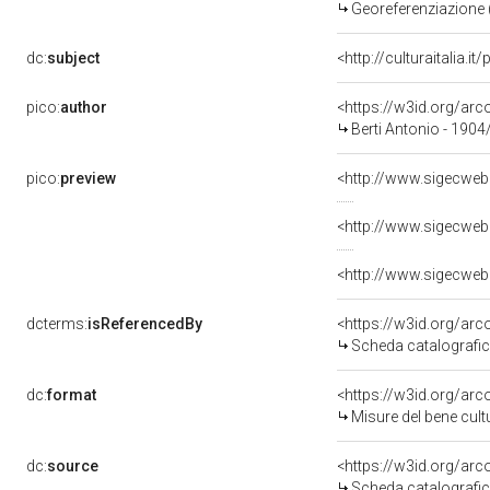
Georeferenziazione 
dc:
subject
<http://culturaitalia.
pico:
author
<https://w3id.org/a
Berti Antonio - 1904
pico:
preview
<http://www.sigecweb
<http://www.sigecweb
<http://www.sigecweb
dcterms:
isReferencedBy
<https://w3id.org/a
Scheda catalografi
dc:
format
<https://w3id.org/ar
Misure del bene cul
dc:
source
<https://w3id.org/a
Scheda catalografi