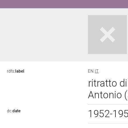
rdfs:
label
EN
IT
ritratto d
Antonio 
1952-19
dc:
date