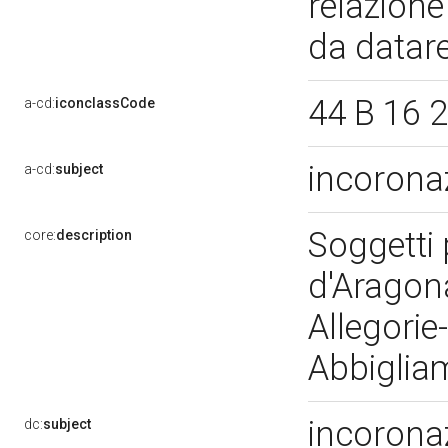
relazione
da datar
44 B 16 
a-cd:
iconclassCode
incoronaz
a-cd:
subject
Soggetti 
core:
description
d'Aragona
Allegorie
Abbigliam
incoronaz
dc:
subject