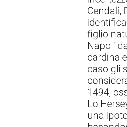
Cendali,
identific
figlio na
Napoli da
cardinale
caso gli 
considera
1494, oss
Lo Herse
una ipote