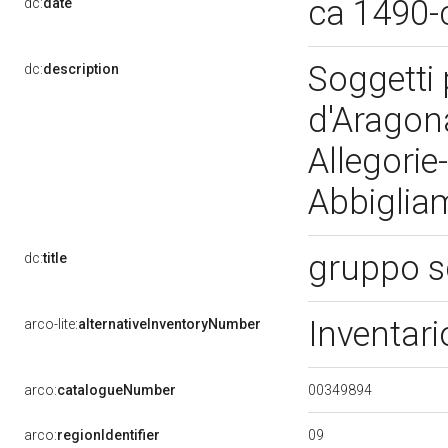
ca 1490-
dc:
date
Soggetti 
dc:
description
d'Aragona
Allegorie
Abbigliam
gruppo s
dc:
title
Inventari
arco-lite:
alternativeInventoryNumber
00349894
arco:
catalogueNumber
09
arco:
regionIdentifier