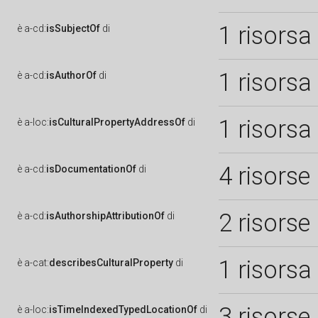
1 risorsa
è
a-cd:
isSubjectOf
di
1 risorsa
è
a-cd:
isAuthorOf
di
1 risorsa
è
a-loc:
isCulturalPropertyAddressOf
di
4 risorse
è
a-cd:
isDocumentationOf
di
2 risorse
è
a-cd:
isAuthorshipAttributionOf
di
1 risorsa
è
a-cat:
describesCulturalProperty
di
3 risorse
è
a-loc:
isTimeIndexedTypedLocationOf
di