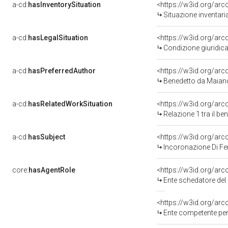
a-cd:
hasInventorySituation
<https://w3id.org/ar
Situazione inventar
a-cd:
hasLegalSituation
<https://w3id.org/arc
Condizione giuridica
a-cd:
hasPreferredAuthor
<https://w3id.org/a
Benedetto da Maian
a-cd:
hasRelatedWorkSituation
<https://w3id.org/arc
Relazione 1 tra il b
a-cd:
hasSubject
<https://w3id.org/a
Incoronazione Di Fer
core:
hasAgentRole
<https://w3id.org/ar
Ente schedatore del
<https://w3id.org/ar
Ente competente per 