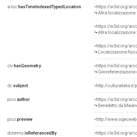
a-loc:
hasTimeIndexedTypedLocation
<https://w3id.org/ar
Altra localizzazione
<https://w3id.org/ar
Altra localizzazione
<https://w3id.org/ar
Localizzazione fisic
clv:
hasGeometry
<https://w3id.org/ar
Georeferenziazione 
dc:
subject
<http://culturaitalia.
pico:
author
<https://w3id.org/a
Benedetto da Maian
pico:
preview
<http://www.sigecweb
dcterms:
isReferencedBy
<https://w3id.org/a