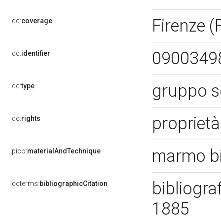
Firenze (
dc:
coverage
0900349
dc:
identifier
gruppo s
dc:
type
propriet
dc:
rights
marmo bi
pico:
materialAndTechnique
bibliogra
dcterms:
bibliographicCitation
1885