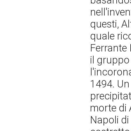
basandosi
nell'inven
questi, A
quale ric
Ferrante 
il grupp
l'incoron
1494. Un
precipita
morte di 
Napoli di