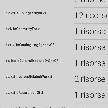
12 risors
è
a-cd:
isBibliographyOf
di
1 risorsa
è
clv:
isGeometryFor
di
1 risorsa
è
arco:
isCataloguingAgencyOf
di
1 risorsa
è
a-loc:
isCulturalInstituteOrSiteOf
di
2 risorse
è
a-cd:
involvesRelatedWork
di
1 risorsa
è
a-cd:
isAcquisitionOf
di