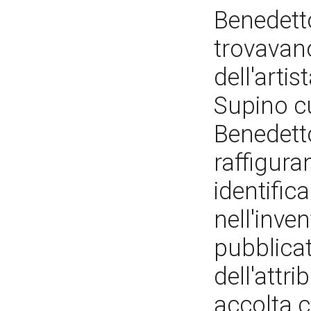
Benedetto
trovavano
dell'artis
Supino cu
Benedett
raffigura
identific
nell'inve
pubblicat
dell'attr
accolta c