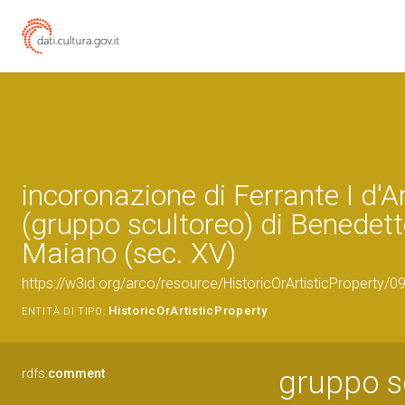
incoronazione di Ferrante I d'A
(gruppo scultoreo) di Benedet
Maiano (sec. XV)
https://w3id.org/arco/resource/HistoricOrArtisticProperty/
HistoricOrArtisticProperty
ENTITÀ DI TIPO:
gruppo s
rdfs:
comment