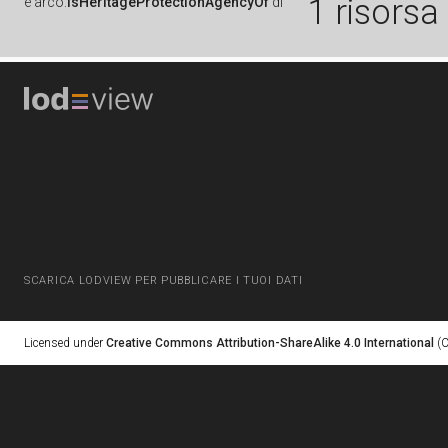
1 risorsa
è
arco:
isHeritageProtectionAgencyOf
di
SCARICA LODVIEW PER PUBBLICARE I TUOI DATI
Licensed under
Creative Commons Attribution-ShareAlike 4.0 International
(C