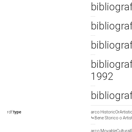
bibliogra
bibliogra
bibliogra
bibliogra
1992
bibliogra
rdf:
type
arco:HistoricOrArtisti
Bene Storico o Artis
arco:MovableCultural