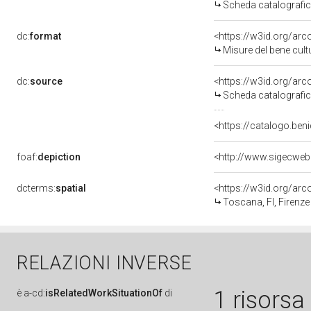
Scheda catalografi
dc:
format
<https://w3id.org/ar
Misure del bene cul
dc:
source
<https://w3id.org/a
Scheda catalografi
<https://catalogo.beni
foaf:
depiction
<http://www.sigecweb
dcterms:
spatial
<https://w3id.org/a
Toscana, FI, Firenze
RELAZIONI INVERSE
1 risorsa
è
a-cd:
isRelatedWorkSituationOf
di