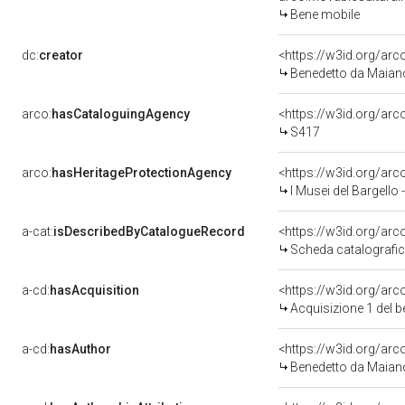
Bene mobile
dc:
creator
<https://w3id.org/a
Benedetto da Maian
arco:
hasCataloguingAgency
<https://w3id.org/a
S417
arco:
hasHeritageProtectionAgency
<https://w3id.org/a
I Musei del Bargello
a-cat:
isDescribedByCatalogueRecord
<https://w3id.org/a
Scheda catalografi
a-cd:
hasAcquisition
<https://w3id.org/ar
Acquisizione 1 del 
a-cd:
hasAuthor
<https://w3id.org/a
Benedetto da Maian