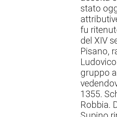
stato ogg
attributiv
fu ritenu
del XIV s
Pisano, r
Ludovico 
gruppo a
vedendovi
1355. Sc
Robbia. D
Supino r