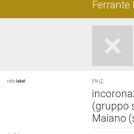
Ferrante 
rdfs:
label
EN
IT
incoronaz
(gruppo 
Maiano (