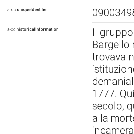
0900349
arco:
uniqueIdentifier
Il gruppo
a-cd:
historicalInformation
Bargello 
trovava n
istituzio
demaniali
1777. Qui
secolo, q
alla morte
incamera