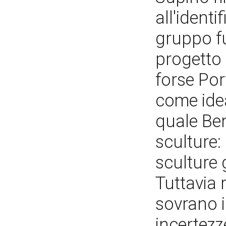
all'identi
gruppo fu
progetto 
forse Por
come idea
quale Ben
sculture: 
sculture 
Tuttavia 
sovrano 
incertezze