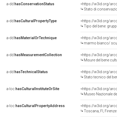
a-dd:
hasConservationStatus
<https://w3id.org/ar
Stato di conservazi
a-dd:
hasCulturalPropertyType
<https://w3id.org/a
Tipo del bene: grup
a-dd:
hasMaterialOrTechnique
<https://w3id.org/ar
marmo bianco/ scu
a-dd:
hasMeasurementCollection
<https://w3id.org/ar
Misure del bene cul
a-dd:
hasTechnicalStatus
<https://w3id.org/ar
Stato tecnico del b
a-loc:
hasCulturalInstituteOrSite
<https://w3id.org/ar
Museo Nazionale del
a-loc:
hasCulturalPropertyAddress
<https://w3id.org/a
Toscana, FI, Firenze