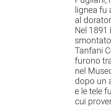
lignea fu 
al dorato
Nel 1891 
smontato 
Tanfani Ce
furono tra
nel Museo
dopo un ac
e le tele 
cui prov