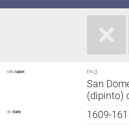
rdfs:
label
EN
IT
San Domen
(dipinto) 
1609-16
dc:
date