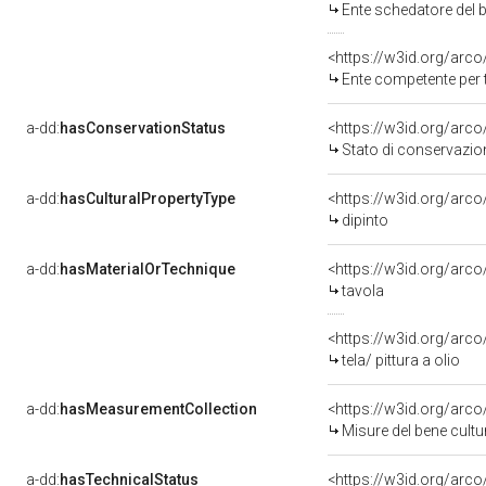
Ente schedatore del bene 
<https://w3id.org/arc
Ente competente per tutela d
a-dd:
hasConservationStatus
<https://w3id.org/arc
Stato di conservazio
a-dd:
hasCulturalPropertyType
<https://w3id.org/ar
dipinto
a-dd:
hasMaterialOrTechnique
<https://w3id.org/arco
tavola
<https://w3id.org/arco/
tela/ pittura a olio
a-dd:
hasMeasurementCollection
<https://w3id.org/ar
Misure del bene cult
a-dd:
hasTechnicalStatus
<https://w3id.org/arc