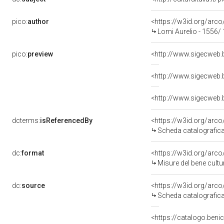
pico:
author
<https://w3id.org/ar
Lomi Aurelio - 1556/
pico:
preview
dcterms:
isReferencedBy
<https://w3id.org/ar
Scheda catalografic
dc:
format
<https://w3id.org/ar
Misure del bene cult
dc:
source
<https://w3id.org/ar
Scheda catalografic
<https://catalogo.benic