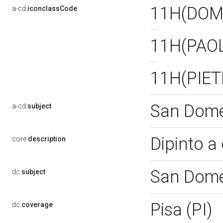
11H(DOM
a-cd:
iconclassCode
11H(PAO
11H(PIE
San Dome
a-cd:
subject
Dipinto a 
core:
description
San Dome
dc:
subject
Pisa (PI)
dc:
coverage