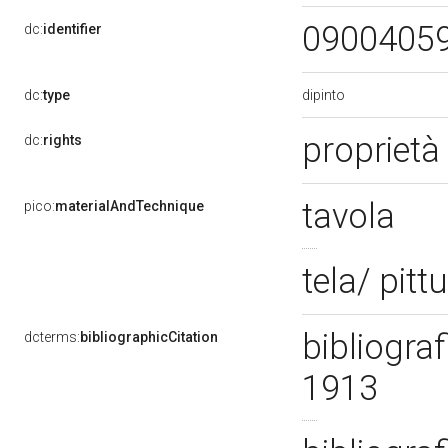
0900405
dc:
identifier
dipinto
dc:
type
proprietà
dc:
rights
tavola
pico:
materialAndTechnique
tela/ pitt
bibliograf
dcterms:
bibliographicCitation
1913