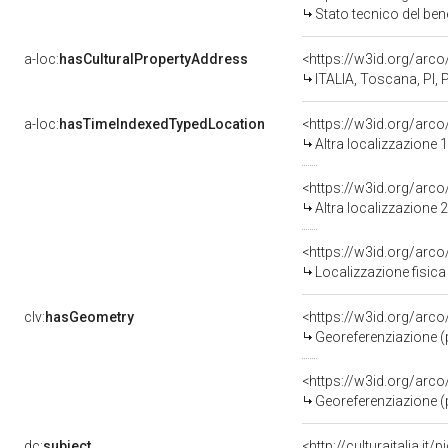
Stato tecnico del be
a-loc:
hasCulturalPropertyAddress
<https://w3id.org/ar
ITALIA, Toscana, PI, 
a-loc:
hasTimeIndexedTypedLocation
<https://w3id.org/arc
Altra localizzazione
<https://w3id.org/arc
Altra localizzazione
<https://w3id.org/ar
Localizzazione fisica
clv:
hasGeometry
<https://w3id.org/ar
Georeferenziazione (
<https://w3id.org/ar
Georeferenziazione (
dc:
subject
<http://culturaitalia.i