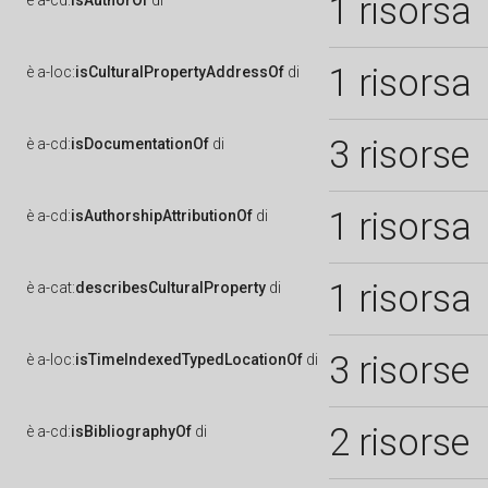
1 risorsa
è
a-cd:
isAuthorOf
di
1 risorsa
è
a-loc:
isCulturalPropertyAddressOf
di
3 risorse
è
a-cd:
isDocumentationOf
di
1 risorsa
è
a-cd:
isAuthorshipAttributionOf
di
1 risorsa
è
a-cat:
describesCulturalProperty
di
3 risorse
è
a-loc:
isTimeIndexedTypedLocationOf
di
2 risorse
è
a-cd:
isBibliographyOf
di