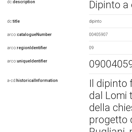
Dipinto a 
dc:
description
dipinto
dc:
title
00405907
arco:
catalogueNumber
09
arco:
regionIdentifier
0900405
arco:
uniqueIdentifier
Il dipinto
a-cd:
historicalInformation
dal Lomi t
della chie
progetto 
Pugliani, 