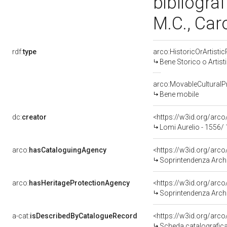
bibliograf
M.C., Car
rdf:
type
arco:HistoricOrArtistic
Bene Storico o Artist
arco:MovableCulturalP
Bene mobile
dc:
creator
<https://w3id.org/ar
Lomi Aurelio - 1556/
arco:
hasCataloguingAgency
<https://w3id.org/ar
Soprintendenza Archeo
arco:
hasHeritageProtectionAgency
<https://w3id.org/ar
Soprintendenza Archeo
a-cat:
isDescribedByCatalogueRecord
<https://w3id.org/ar
Scheda catalografic