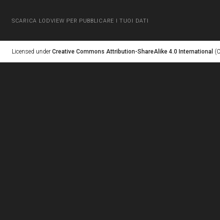
SCARICA LODVIEW PER PUBBLICARE I TUOI DATI
Licensed under
Creative Commons Attribution-ShareAlike 4.0 International
(C