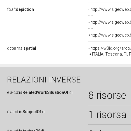
foaf:
depiction
dcterms:
spatial
<https://w3id.org/ar
ITALIA, Toscana, PI, 
RELAZIONI INVERSE
8 risorse
è
a-cd:
isRelatedWorkSituationOf
di
1 risorsa
è
a-cd:
isSubjectOf
di