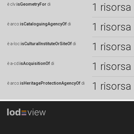
1 risorsa
è
clv:
isGeometryFor
di
1 risorsa
è
arco:
isCataloguingAgencyOf
di
1 risorsa
è
a-loc:
isCulturalInstituteOrSiteOf
di
1 risorsa
è
a-cd:
isAcquisitionOf
di
1 risorsa
è
arco:
isHeritageProtectionAgencyOf
di