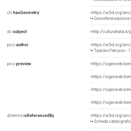
clv:
hasGeometry
<https://w3id.org/ar
Georeferenziazione 
dc:
subject
<http://culturaitalia.
pico:
author
<https://w3id.org/a
Tadolini Petronio - 
pico:
preview
dcterms:
isReferencedBy
<https://w3id.org/a
Scheda catalografi