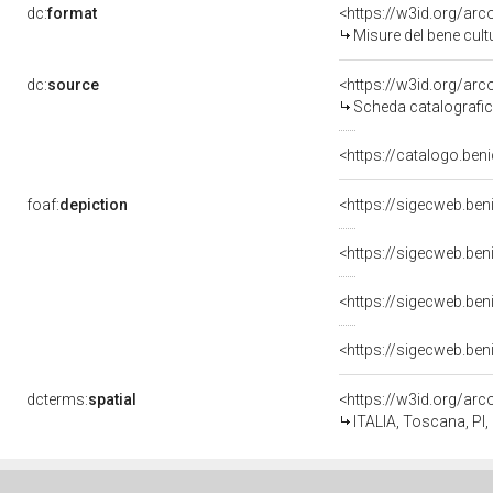
dc:
format
<https://w3id.org/ar
Misure del bene cul
dc:
source
<https://w3id.org/a
Scheda catalografi
<https://catalogo.beni
foaf:
depiction
dcterms:
spatial
<https://w3id.org/a
ITALIA, Toscana, PI,