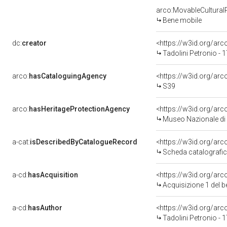
arco:MovableCultural
Bene mobile
dc:
creator
<https://w3id.org/a
Tadolini Petronio - 
arco:
hasCataloguingAgency
<https://w3id.org/a
S39
arco:
hasHeritageProtectionAgency
<https://w3id.org/a
Museo Nazionale di 
a-cat:
isDescribedByCatalogueRecord
<https://w3id.org/a
Scheda catalografi
a-cd:
hasAcquisition
<https://w3id.org/ar
Acquisizione 1 del 
a-cd:
hasAuthor
<https://w3id.org/a
Tadolini Petronio - 