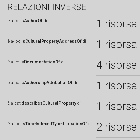
RELAZIONI INVERSE
1 risorsa
è
a-cd:
isAuthorOf
di
1 risorsa
è
a-loc:
isCulturalPropertyAddressOf
di
4 risorse
è
a-cd:
isDocumentationOf
di
1 risorsa
è
a-cd:
isAuthorshipAttributionOf
di
1 risorsa
è
a-cat:
describesCulturalProperty
di
2 risorse
è
a-loc:
isTimeIndexedTypedLocationOf
di