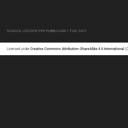
SCARICA LODVIEW PER PUBBLICARE I TUOI DATI
Licensed under
Creative Commons Attribution-ShareAlike 4.0 International
(C