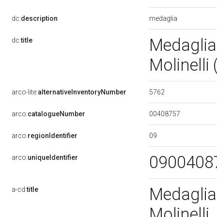
medaglia
dc:
description
Medaglia
dc:
title
Molinelli
5762
arco-lite:
alternativeInventoryNumber
00408757
arco:
catalogueNumber
09
arco:
regionIdentifier
0900408
arco:
uniqueIdentifier
Medaglia
a-cd:
title
Molinelli