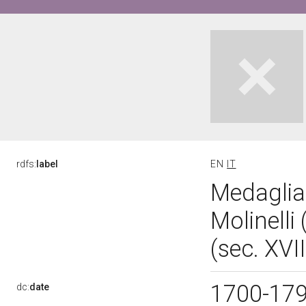
rdfs:
label
EN
IT
Medaglia
Molinelli
(sec. XVII
1700-17
dc:
date