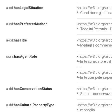
a-cd:
hasLegalSituation
<https://w3id.org/arc
Condizione giuridica
a-cd:
hasPreferredAuthor
<https://w3id.org/a
Tadolini Petronio - 
a-cd:
hasTitle
<https://w3id.org/ar
Medaglia commemorat
core:
hasAgentRole
<https://w3id.org/ar
Ente schedatore del bene 0900408757: Sop
<https://w3id.org/ar
Ente competente per
a-dd:
hasConservationStatus
<https://w3id.org/ar
Stato di conservazi
a-dd:
hasCulturalPropertyType
<https://w3id.org/a
medaglia