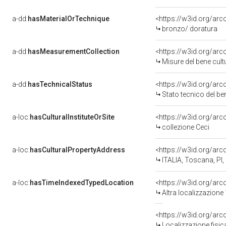
a-dd:
hasMaterialOrTechnique
<https://w3id.org/arc
bronzo/ doratura
a-dd:
hasMeasurementCollection
<https://w3id.org/ar
Misure del bene cul
a-dd:
hasTechnicalStatus
<https://w3id.org/ar
Stato tecnico del b
a-loc:
hasCulturalInstituteOrSite
<https://w3id.org/ar
collezione Ceci
a-loc:
hasCulturalPropertyAddress
<https://w3id.org/a
ITALIA, Toscana, PI,
a-loc:
hasTimeIndexedTypedLocation
<https://w3id.org/ar
Altra localizzazione
<https://w3id.org/ar
Localizzazione fisic