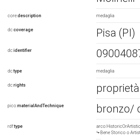
medaglia
core:
description
Pisa (PI)
dc:
coverage
0900408
dc:
identifier
medaglia
dc:
type
propriet
dc:
rights
bronzo/ 
pico:
materialAndTechnique
rdf:
type
arco:HistoricOrArtisti
Bene Storico o Artis