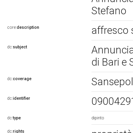
Stefano
affresco
core:
description
Annuncia
dc:
subject
di Bari e
Sansepol
dc:
coverage
0900429
dc:
identifier
dipinto
dc:
type
dc:
rights