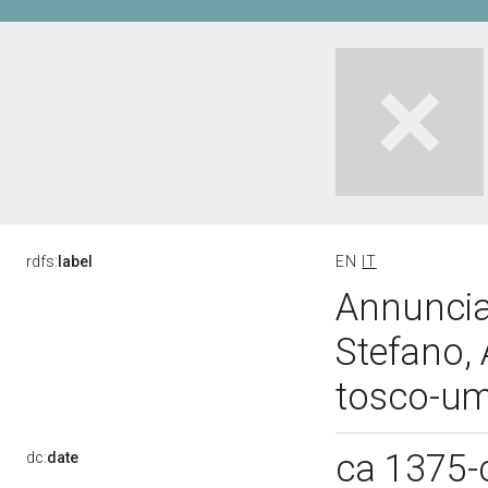
rdfs:
label
EN
IT
Annunciaz
Stefano, 
tosco-um
ca 1375-
dc:
date