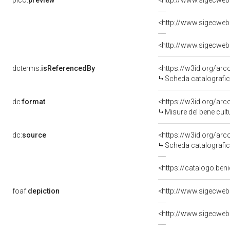
pico:
preview
<http://www.sigecweb
<http://www.sigecweb
<http://www.sigecweb
dcterms:
isReferencedBy
<https://w3id.org/a
Scheda catalografi
dc:
format
<https://w3id.org/ar
Misure del bene cul
dc:
source
<https://w3id.org/a
Scheda catalografi
<https://catalogo.beni
foaf:
depiction
<http://www.sigecweb
<http://www.sigecweb