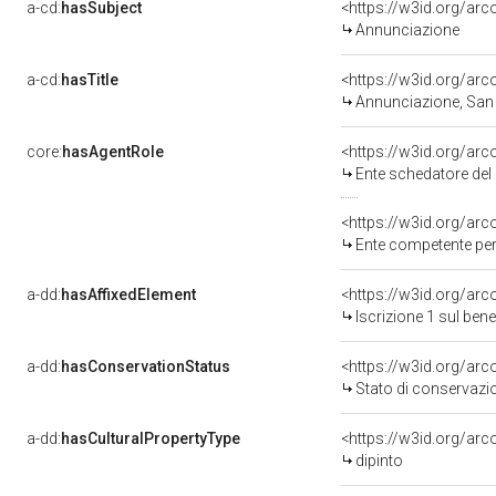
a-cd:
hasSubject
<https://w3id.org/a
Annunciazione
a-cd:
hasTitle
<https://w3id.org/arc
Annunciazione, San 
core:
hasAgentRole
<https://w3id.org/ar
Ente schedatore de
<https://w3id.org/ar
Ente competente per tutela d
a-dd:
hasAffixedElement
<https://w3id.org/arc
Iscrizione 1 sul be
a-dd:
hasConservationStatus
<https://w3id.org/ar
Stato di conservazi
a-dd:
hasCulturalPropertyType
<https://w3id.org/a
dipinto