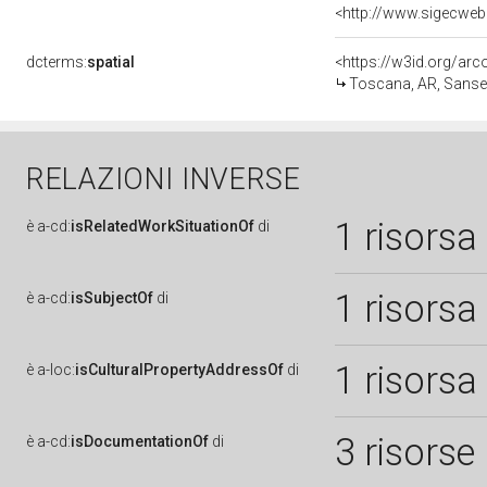
<http://www.sigecweb
dcterms:
spatial
<https://w3id.org/a
Toscana, AR, Sanse
RELAZIONI INVERSE
1 risorsa
è
a-cd:
isRelatedWorkSituationOf
di
1 risorsa
è
a-cd:
isSubjectOf
di
1 risorsa
è
a-loc:
isCulturalPropertyAddressOf
di
3 risorse
è
a-cd:
isDocumentationOf
di