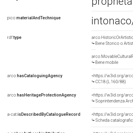
proprietà
intonaco/
pico:
materialAndTechnique
rdf:
type
arco:HistoricOrArtisti
Bene Storico o Artis
arco:MovableCultural
Bene mobile
arco:
hasCataloguingAgency
<https://w3id.org/a
CC18 (L.160/88)
arco:
hasHeritageProtectionAgency
<https://w3id.org/a
Soprintendenza Arche
a-cat:
isDescribedByCatalogueRecord
<https://w3id.org/a
Scheda catalografi