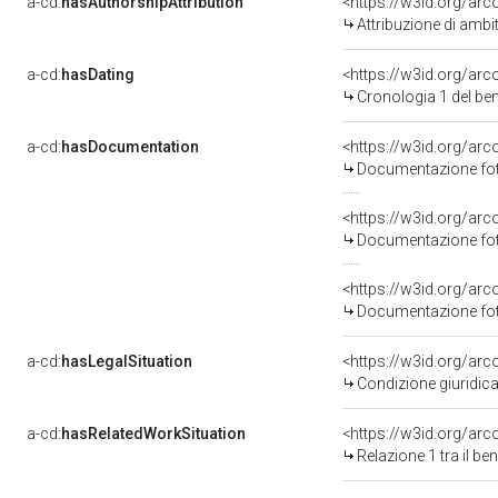
a-cd:
hasAuthorshipAttribution
<https://w3id.org/arc
Attribuzione di ambi
a-cd:
hasDating
<https://w3id.org/ar
Cronologia 1 del b
a-cd:
hasDocumentation
Documentazione foto
Documentazione foto
Documentazione foto
a-cd:
hasLegalSituation
Condizione giuridica
a-cd:
hasRelatedWorkSituation
<https://w3id.org/arc
Relazione 1 tra il b