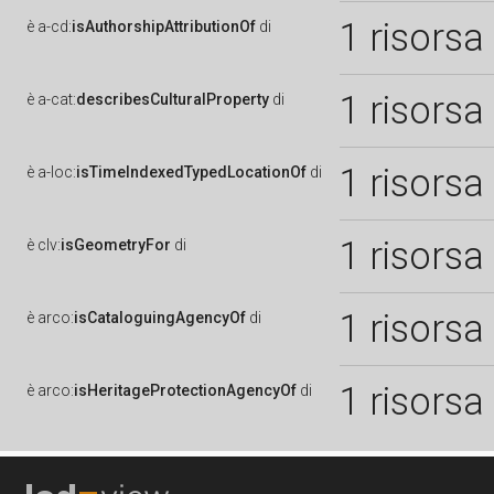
1 risorsa
è
a-cd:
isAuthorshipAttributionOf
di
1 risorsa
è
a-cat:
describesCulturalProperty
di
1 risorsa
è
a-loc:
isTimeIndexedTypedLocationOf
di
1 risorsa
è
clv:
isGeometryFor
di
1 risorsa
è
arco:
isCataloguingAgencyOf
di
1 risorsa
è
arco:
isHeritageProtectionAgencyOf
di