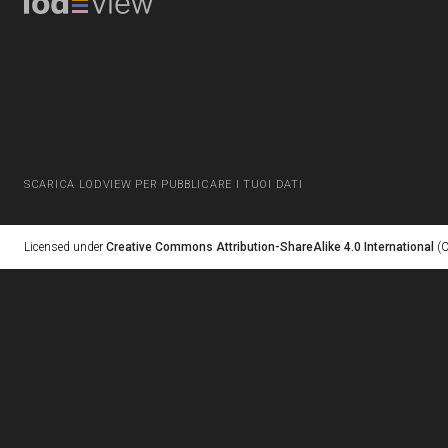
SCARICA LODVIEW PER PUBBLICARE I TUOI DATI
Licensed under
Creative Commons Attribution-ShareAlike 4.0 International
(C