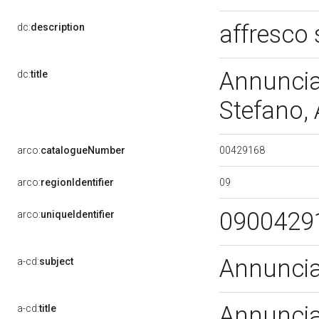
affresco
dc:
description
Annunciaz
dc:
title
Stefano,
00429168
arco:
catalogueNumber
09
arco:
regionIdentifier
0900429
arco:
uniqueIdentifier
Annunci
a-cd:
subject
Annunciaz
a-cd:
title