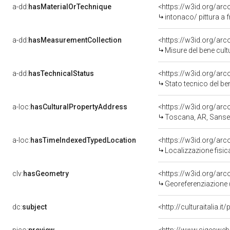
a-dd:
hasMaterialOrTechnique
<https://w3id.org/arc
intonaco/ pittura a 
a-dd:
hasMeasurementCollection
<https://w3id.org/ar
Misure del bene cul
a-dd:
hasTechnicalStatus
<https://w3id.org/ar
Stato tecnico del b
a-loc:
hasCulturalPropertyAddress
<https://w3id.org/a
Toscana, AR, Sanse
a-loc:
hasTimeIndexedTypedLocation
<https://w3id.org/ar
Localizzazione fisic
clv:
hasGeometry
<https://w3id.org/ar
Georeferenziazione 
dc:
subject
<http://culturaitalia.