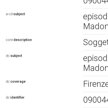
09004
episodi
a-cd:
subject
Madonn
Sogget
core:
description
episodi
dc:
subject
Madonn
Firenze
dc:
coverage
09004
dc:
identifier