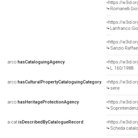
<https://w3id.
Romanelli Gio
<https://w3id.
Lanfranco Gio
<https://w3id.
Sanzio Raffael
arco:
hasCataloguingAgency
<https://w3id.
L. 160/1988
arco:
hasCulturalPropertyCataloguingCategory
<https://w3id.o
serie
arco:
hasHeritageProtectionAgency
<https://w3id.
Soprintendenza Ar
a-cat:
isDescribedByCatalogueRecord
<https://w3id.
Scheda catalo