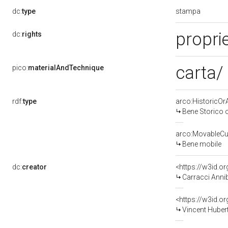
stampa
dc:
type
propri
dc:
rights
carta/
pico:
materialAndTechnique
rdf:
type
arco:HistoricOrA
Bene Storico o
arco:MovableCul
Bene mobile
dc:
creator
<https://w3id.
Carracci Anni
<https://w3id.
Vincent Hubert