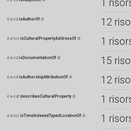
1 risor
12 ris
è
a-cd:
isAuthorOf
di
1 risor
è
a-loc:
isCulturalPropertyAddressOf
di
15 ris
è
a-cd:
isDocumentationOf
di
12 ris
è
a-cd:
isAuthorshipAttributionOf
di
1 risor
è
a-cat:
describesCulturalProperty
di
1 risor
è
a-loc:
isTimeIndexedTypedLocationOf
di