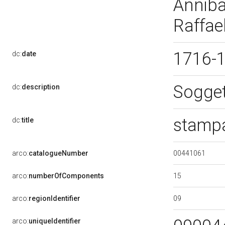
Anniba
Raffael
1716-
dc:
date
Sogget
dc:
description
stampa
dc:
title
00441061
arco:
catalogueNumber
15
arco:
numberOfComponents
09
arco:
regionIdentifier
arco:
uniqueIdentifier