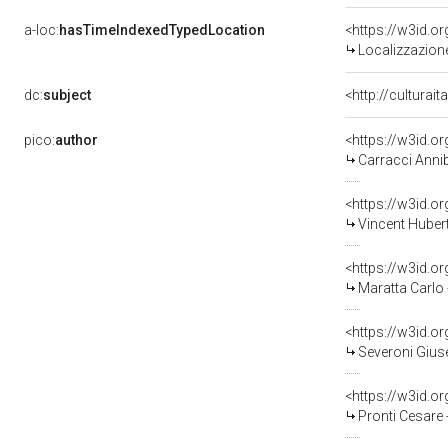
a-loc:
hasTimeIndexedTypedLocation
<https://w3id.
Localizzazione
dc:
subject
<http://culturai
pico:
author
<https://w3id.
Carracci Anni
<https://w3id.
Vincent Hubert
<https://w3id.
Maratta Carlo
<https://w3id.
Severoni Giuse
<https://w3id.
Pronti Cesare