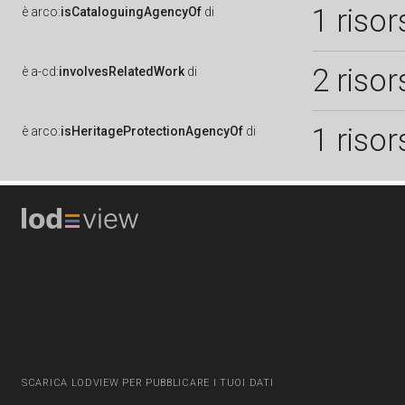
1 risor
è
arco:
isCataloguingAgencyOf
di
2 risor
è
a-cd:
involvesRelatedWork
di
1 risor
è
arco:
isHeritageProtectionAgencyOf
di
SCARICA LODVIEW PER PUBBLICARE I TUOI DATI