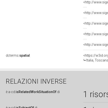
<http://www.sig
<http://www.sig
<http://www.sig
<http://www.sig
<http://www.sig
dcterms:
spatial
<https://w3id.
Italia, Toscana
RELAZIONI INVERSE
1 risor
è
a-cd:
isRelatedWorkSituationOf
di
è
a-cd:
isSubjectOf
di