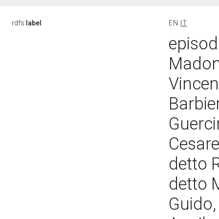
rdfs:
label
EN
IT
episodi
Madonn
Vincen
Barbie
Guerci
Cesare
detto 
detto 
Guido,