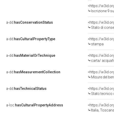
<https://w3id.o
Iscrizione 9 s
a-dd:
hasConservationStatus
<https://w3id.o
Stato di cons
a-dd:
hasCulturalPropertyType
<https://w3id.
stampa
a-dd:
hasMaterialOrTechnique
<https://w3id.o
carta/ acquaf
a-dd:
hasMeasurementCollection
<https://w3id.
Misure del be
a-dd:
hasTechnicalStatus
<https://w3id.o
Stato tecnico
a-loc:
hasCulturalPropertyAddress
<https://w3id.
Italia, Toscana