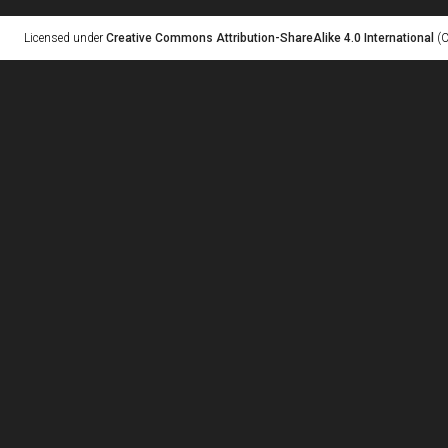
Licensed under
Creative Commons Attribution-ShareAlike 4.0 International
(C