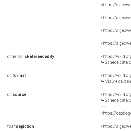
<https://sigecw
<https://sigecw
<https://sigecw
<https://sigecw
dcterms:
isReferencedBy
<https://w3id.
Scheda catalo
dc:
format
<https://w3id.
Misure del be
dc:
source
<https://w3id.
Scheda catalo
<https://catalog
foaf:
depiction
<https://sigecw