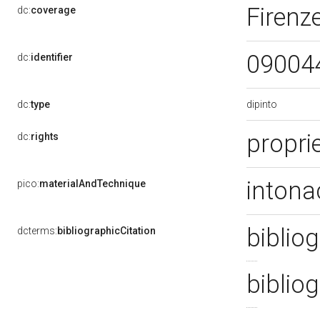
Firenze
dc:
coverage
09004
dc:
identifier
dipinto
dc:
type
propri
dc:
rights
intona
pico:
materialAndTechnique
bibliog
dcterms:
bibliographicCitation
bibliog