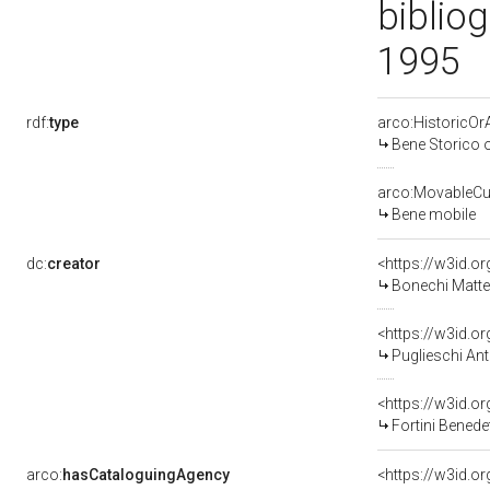
bibliog
1995
rdf:
type
arco:HistoricOrA
Bene Storico o
arco:MovableCul
Bene mobile
dc:
creator
<https://w3id.
Bonechi Matte
<https://w3id.
Puglieschi An
<https://w3id.
Fortini Benede
arco:
hasCataloguingAgency
<https://w3id.