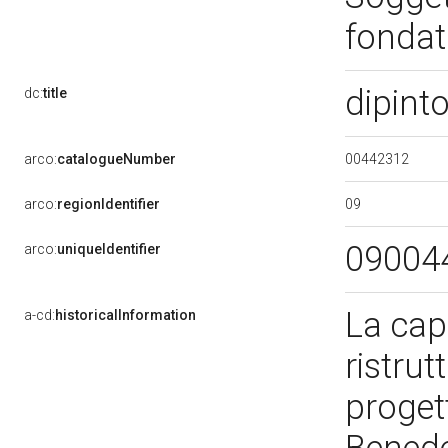
fondat
dipint
dc:
title
00442312
arco:
catalogueNumber
09
arco:
regionIdentifier
09004
arco:
uniqueIdentifier
La cap
a-cd:
historicalInformation
ristrut
proget