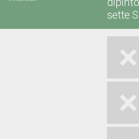
dipint
sette 