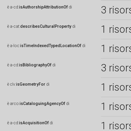
3 risor
è
a-cd:
isAuthorshipAttributionOf
di
1 risor
è
a-cat:
describesCulturalProperty
di
1 risor
è
a-loc:
isTimeIndexedTypedLocationOf
di
3 risor
è
a-cd:
isBibliographyOf
di
1 risor
è
clv:
isGeometryFor
di
1 risor
è
arco:
isCataloguingAgencyOf
di
1 risor
è
a-cd:
isAcquisitionOf
di