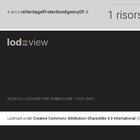
1 risor
è
arco:
isHeritageProtectionAgencyOf
di
SCARICA LODVIEW PER PUBBLICARE I TUOI DATI
Licensed under
Creative Commons Attribution-ShareAlike 4.0 International
(C