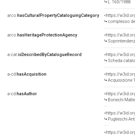
L. 160/1988
arco:
hasCulturalPropertyCataloguingCategory
<https://w3id.o
complesso de
arco:
hasHeritageProtectionAgency
<https://w3id.
Soprintendenza Ar
a-cat:
isDescribedByCatalogueRecord
<https://w3id.
Scheda catalo
a-cd:
hasAcquisition
<https://w3id.o
Acquisizione 1
a-cd:
hasAuthor
<https://w3id.
Bonechi Matte
<https://w3id.
Puglieschi An
<https://w3id.