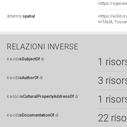
<https://sigecw
dcterms:
spatial
<https://w3id.
ITALIA, Toscan
RELAZIONI INVERSE
1 risor
è
a-cd:
isSubjectOf
di
3 risor
è
a-cd:
isAuthorOf
di
1 risor
è
a-loc:
isCulturalPropertyAddressOf
di
22 ris
è
a-cd:
isDocumentationOf
di