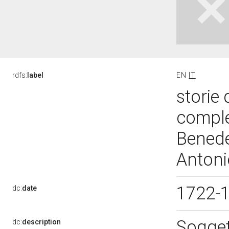
rdfs:
label
EN
IT
storie 
comple
Benede
Antoni
1722-
dc:
date
Soggett
dc:
description