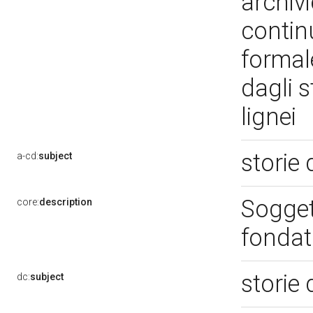
archivi
contin
formale
dagli s
lignei
storie 
a-cd:
subject
Soggett
core:
description
fondat
storie 
dc:
subject