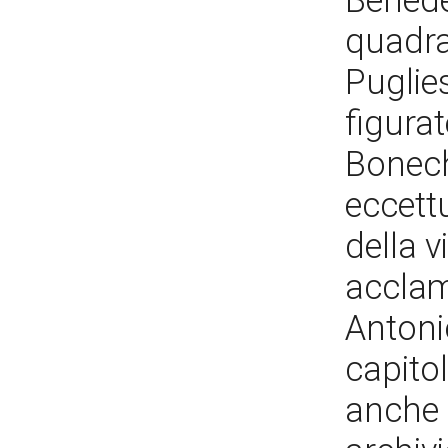
Benedet
quadra
Puglie
figura
Bonechi
eccett
della v
acclama
Antonio
capito
anche 