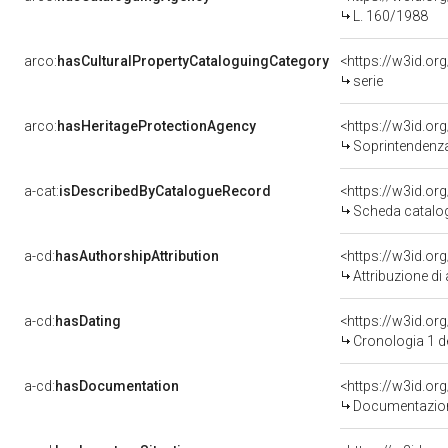
L. 160/1988
arco:
hasCulturalPropertyCataloguingCategory
<https://w3id.or
serie
arco:
hasHeritageProtectionAgency
<https://w3id.o
Soprintendenza Arc
a-cat:
isDescribedByCatalogueRecord
<https://w3id.o
Scheda catalo
a-cd:
hasAuthorshipAttribution
Attribuzione di
a-cd:
hasDating
<https://w3id.o
Cronologia 1 
a-cd:
hasDocumentation
Documentazione