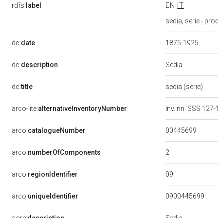
rdfs:
label
EN
IT
sedia, serie - pr
dc:
date
1875-1925
Sedia
dc:
description
dc:
title
sedia (serie)
arco-lite:
alternativeInventoryNumber
Inv. nn. SSS 127
00445699
arco:
catalogueNumber
2
arco:
numberOfComponents
09
arco:
regionIdentifier
arco:
uniqueIdentifier
0900445699
Sedia