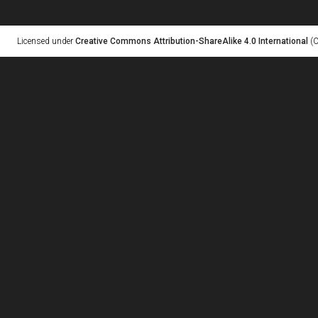
Licensed under
Creative Commons Attribution-ShareAlike 4.0 International
(C