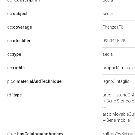
core:
description
sedia
dc:
subject
dc:
coverage
Firenze (FI)
dc:
identifier
0900445699
sedia
dc:
type
dc:
rights
proprietà mista 
pico:
materialAndTechnique
legno/ intaglio
rdf:
type
arco:HistoricOrAr
Bene Storico o 
arco:MovableCult
Bene mobile
arco:
hasCataloguingAgency
<https://w3id.