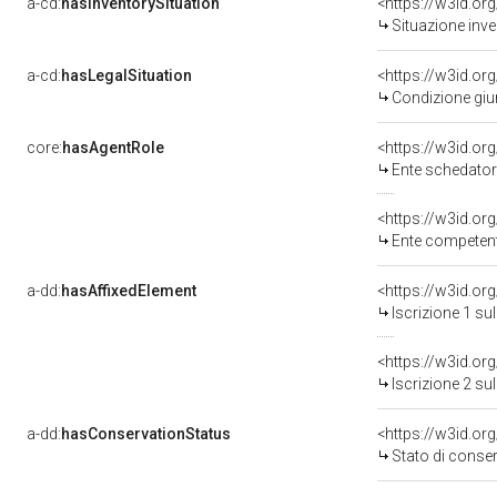
a-cd:
hasInventorySituation
<https://w3id.or
Situazione inv
a-cd:
hasLegalSituation
Condizione giur
core:
hasAgentRole
<https://w3id.o
Ente schedator
<https://w3id.o
Ente competente per tutel
a-dd:
hasAffixedElement
<https://w3id.or
Iscrizione 1 s
<https://w3id.or
Iscrizione 2 s
a-dd:
hasConservationStatus
<https://w3id.o
Stato di conse