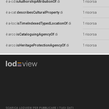
è
a-cd:
isAuthorshipAttributionOf
di
1 risorsa
è
a-cat:
describesCulturalProperty
di
1 risorsa
è
a-loc:
isTimeIndexedTypedLocationOf
di
1 risorsa
è
arco:
isCataloguingAgencyOf
di
1 risorsa
è
arco:
isHeritageProtectionAgencyOf
di
1 risorsa
SCARICA LODVIEW PER PUBBLICARE I TUOI DATI