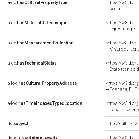
a-dd:
hasCulturalPropertyType
<https://w3id.o
sedia
a-dd:
hasMaterialOrTechnique
<https://w3id.or
legno, intaglio
a-dd:
hasMeasurementCollection
<https://w3id.o
Misure del ben
a-dd:
hasTechnicalStatus
<https://w3id.or
Stato tecnico 
a-loc:
hasCulturalPropertyAddress
<https://w3id.o
Toscana, FI, Fi
a-loc:
hasTimeIndexedTypedLocation
<https://w3id.o
Localizzazione 
dc:
subject
<http://culturait
dcterms:
isReferencedBy
<https://w3id.o