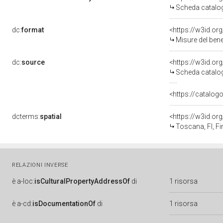
Scheda catalo
dc:
format
<https://w3id.o
Misure del ben
dc:
source
<https://w3id.o
Scheda catalo
<https://catalogo
dcterms:
spatial
<https://w3id.o
Toscana, FI, Fi
RELAZIONI INVERSE
è
a-loc:
isCulturalPropertyAddressOf
di
1 risorsa
è
a-cd:
isDocumentationOf
di
1 risorsa