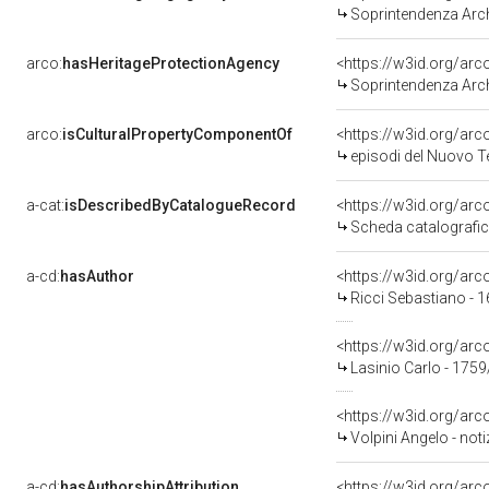
Soprintendenza Archeo
arco:
hasHeritageProtectionAgency
<https://w3id.org/a
Soprintendenza Arche
arco:
isCulturalPropertyComponentOf
<https://w3id.org/ar
episodi del Nuovo Te
a-cat:
isDescribedByCatalogueRecord
<https://w3id.org/a
Scheda catalografi
a-cd:
hasAuthor
<https://w3id.org/a
Ricci Sebastiano - 
<https://w3id.org/a
Lasinio Carlo - 175
<https://w3id.org/a
Volpini Angelo - notiz
a-cd:
hasAuthorshipAttribution
<https://w3id.org/ar