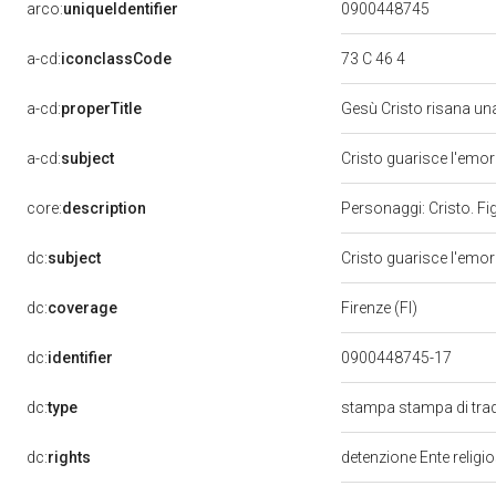
arco:
uniqueIdentifier
0900448745
a-cd:
iconclassCode
73 C 46 4
a-cd:
properTitle
Gesù Cristo risana un
a-cd:
subject
Cristo guarisce l'emo
core:
description
Personaggi: Cristo. Fig
dc:
subject
Cristo guarisce l'emo
dc:
coverage
Firenze (FI)
dc:
identifier
0900448745-17
dc:
type
stampa stampa di tra
dc:
rights
detenzione Ente religi