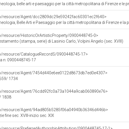
logia, belle arti e paesaggio per la città metropolitana di Firenze e le p
rco/resource/Agent/dcc2809dc29e59242fac60301ec2f640>
ologia, Belle Arti e Paesaggio per la città metropolitana di Firenze e la 
co/resource/HistoricOrArtisticProperty/0900448745-0>
stamento (stampa, serie) di Lasinio Carlo, Volpini Angelo (sec. XVIII)
rco/resource/CatalogueRecordS/0900448745-17>
ca n: 0900448745-17
rco/resource/Agent/7454d440e6ee0122d8673db7ed0e4307>
1659/ 1734
rco/resource/Agent/76cdd92fc0a73a1044a9cab060890e76>
9/ 1838
rco/resource/Agent/94ad805b5285f06a04940b36346d446b>
ie fine sec. XVIII-inizio sec. XIX
co/resource/PreferredAuthorshipAttribution/0900448745-17-1>