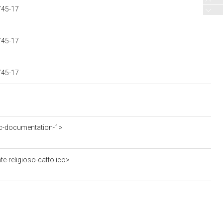
745-17
745-17
745-17
c-documentation-1>
e-religioso-cattolico>