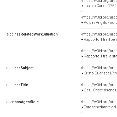
<https://w3id.org/a
Lasinio Carlo - 175
<https://w3id.org/a
Volpini Angelo - notiz
a-cd:
hasRelatedWorkSituation
<https://w3id.org/ar
Rapporto 1 tra il be
<https://w3id.org/arc
Rapporto 1 tra la s
a-cd:
hasSubject
<https://w3id.org/a
Cristo Guarisce L'e
a-cd:
hasTitle
<https://w3id.org/arc
Gesù Cristo risana 
core:
hasAgentRole
<https://w3id.org/ar
Ente schedatore del 