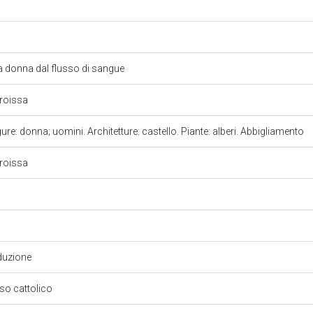
a donna dal flusso di sangue
rroissa
ure: donna; uomini. Architetture: castello. Piante: alberi. Abbigliamento
rroissa
duzione
oso cattolico