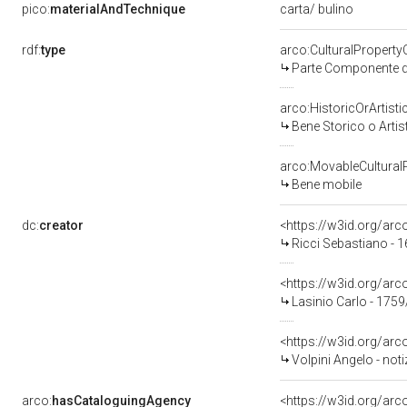
pico:
materialAndTechnique
carta/ bulino
rdf:
type
arco:CulturalPropert
Parte Componente di
arco:HistoricOrArtisti
Bene Storico o Artis
arco:MovableCultural
Bene mobile
dc:
creator
<https://w3id.org/a
Ricci Sebastiano - 
<https://w3id.org/a
Lasinio Carlo - 175
<https://w3id.org/a
Volpini Angelo - notiz
arco:
hasCataloguingAgency
<https://w3id.org/a