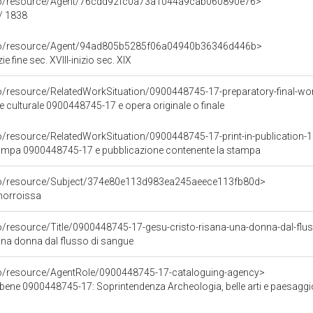
rco/resource/Agent/76cdd92fc0a73a1044a9cab060890e76>
9/ 1838
rco/resource/Agent/94ad805b5285f06a04940b36346d446b>
ie fine sec. XVIII-inizio sec. XIX
co/resource/RelatedWorkSituation/0900448745-17-preparatory-final-wo
ne culturale 0900448745-17 e opera originale o finale
o/resource/RelatedWorkSituation/0900448745-17-print-in-publication-
tampa 0900448745-17 e pubblicazione contenente la stampa
rco/resource/Subject/374e80e113d983ea245aeece113fb80d>
morroissa
o/resource/Title/0900448745-17-gesu-cristo-risana-una-donna-dal-flu
una donna dal flusso di sangue
co/resource/AgentRole/0900448745-17-cataloguing-agency>
bene 0900448745-17: Soprintendenza Archeologia, belle arti e paesaggio pe