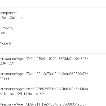
yComponent
 Bene Culturale
cProperty
tico
Property
rco/resource/Agent/7454d440e6ee0122d8673db7ed0e4307>
1659/ 1734
rco/resource/Agent/76cdd92fc0a73a1044a9cab060890e76>
9/ 1838
rco/resource/Agent/94ad805b5285f06a04940b36346d446b>
ie fine sec. XVIII-inizio sec. XIX
rco/resource/Agent/d387211f1ae64d346f2f89680354a3f5>