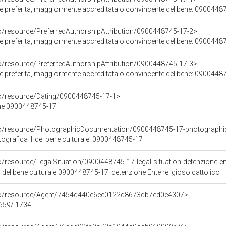
ore preferita, maggiormente accreditata o convincente del bene: 0900448
co/resource/PreferredAuthorshipAttribution/0900448745-17-2>
ore preferita, maggiormente accreditata o convincente del bene: 0900448
co/resource/PreferredAuthorshipAttribution/0900448745-17-3>
ore preferita, maggiormente accreditata o convincente del bene: 0900448
co/resource/Dating/0900448745-17-1>
ene 0900448745-17
rco/resource/PhotographicDocumentation/0900448745-17-photographi
grafica 1 del bene culturale: 0900448745-17
o/resource/LegalSituation/0900448745-17-legal-situation-detenzione-ent
 del bene culturale 0900448745-17: detenzione Ente religioso cattolico
rco/resource/Agent/7454d440e6ee0122d8673db7ed0e4307>
1659/ 1734