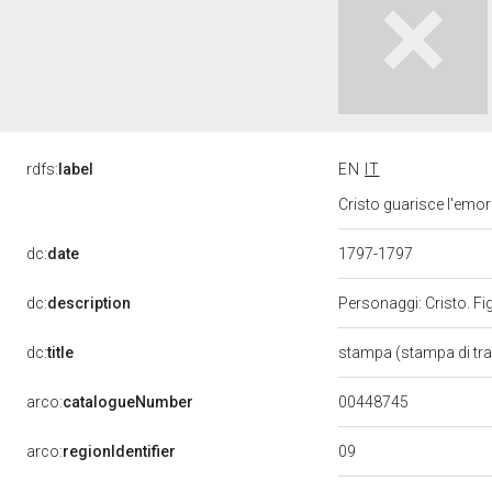
rdfs:
label
EN
IT
Cristo guarisce l'emor
dc:
date
1797-1797
dc:
description
Personaggi: Cristo. Fig
dc:
title
stampa (stampa di tr
00448745
arco:
catalogueNumber
09
arco:
regionIdentifier