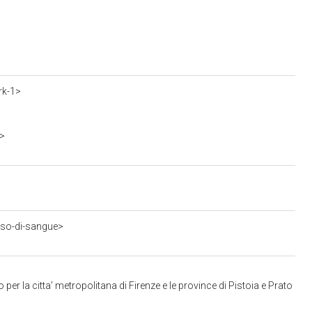
rk-1>
1>
sso-di-sangue>
r la citta' metropolitana di Firenze e le province di Pistoia e Prato