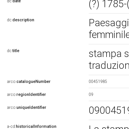
(?) 1785-
dc:
date
Paesaggi:
dc:
description
femminil
stampa s
dc:
title
traduzio
00451985
arco:
catalogueNumber
09
arco:
regionIdentifier
0900451
arco:
uniqueIdentifier
a-cd:
historicalInformation