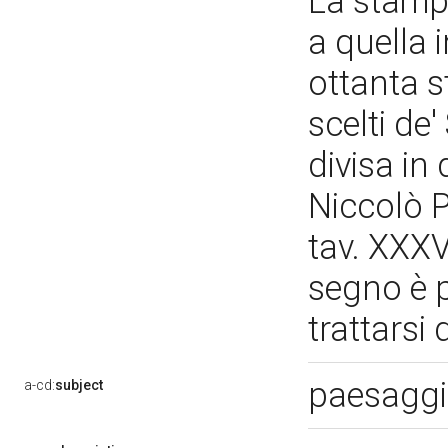
La stampa
a quella 
ottanta s
scelti de'
divisa in
Niccolò P
tav. XXXVI
segno è p
trattarsi
paesaggi
a-cd:
subject