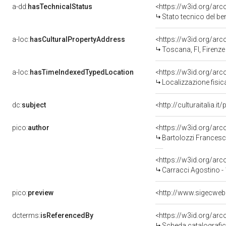
a-dd:
hasTechnicalStatus
<https://w3id.org/ar
Stato tecnico del b
a-loc:
hasCulturalPropertyAddress
<https://w3id.org/a
Toscana, FI, Firenze
a-loc:
hasTimeIndexedTypedLocation
<https://w3id.org/ar
Localizzazione fisic
dc:
subject
<http://culturaitalia.
pico:
author
<https://w3id.org/a
Bartolozzi Francesc
<https://w3id.org/a
Carracci Agostino -
pico:
preview
<http://www.sigecweb
dcterms:
isReferencedBy
<https://w3id.org/a
Scheda catalografi