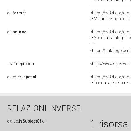
dc:
format
<https://w3id.org/ar
Misure del bene cul
dc:
source
<https://w3id.org/a
Scheda catalografi
<https://catalogo.beni
foaf:
depiction
<http://www.sigecweb
dcterms:
spatial
<https://w3id.org/a
Toscana, FI, Firenze
RELAZIONI INVERSE
1 risorsa
è
a-cd:
isSubjectOf
di