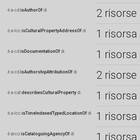
2 risorse
è
a-cd:
isAuthorOf
di
1 risorsa
è
a-loc:
isCulturalPropertyAddressOf
di
1 risorsa
è
a-cd:
isDocumentationOf
di
2 risorse
è
a-cd:
isAuthorshipAttributionOf
di
1 risorsa
è
a-cat:
describesCulturalProperty
di
1 risorsa
è
a-loc:
isTimeIndexedTypedLocationOf
di
1 risorsa
è
arco:
isCataloguingAgencyOf
di