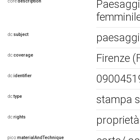
Paesaggi:
core:
description
femminil
paesaggi
dc:
subject
Firenze (
dc:
coverage
0900451
dc:
identifier
stampa s
dc:
type
propriet
dc:
rights
pico:
materialAndTechnique