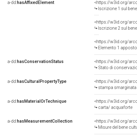
a-dd:
hasAffixedElement
<https://w3id.org/arc
Iscrizione 1 sul be
<https://w3id.org/arc
Iscrizione 2 sul be
<https://w3id.org/ar
Elemento 1 apposto
a-dd:
hasConservationStatus
<https://w3id.org/ar
Stato di conservazi
a-dd:
hasCulturalPropertyType
<https://w3id.org/a
stampa smarginata 
a-dd:
hasMaterialOrTechnique
<https://w3id.org/arc
carta/ acquaforte
a-dd:
hasMeasurementCollection
<https://w3id.org/ar
Misure del bene cul