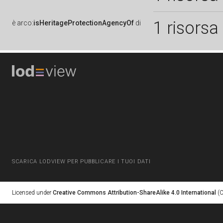
1 risorsa
è
arco:
isHeritageProtectionAgencyOf
di
SCARICA LODVIEW PER PUBBLICARE I TUOI DATI
Licensed under
Creative Commons Attribution-ShareAlike 4.0 International
(C