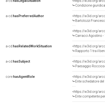
a-cd:
hasLegalSituation
<https://w3id.org/arc
Condizione giuridica
a-cd:
hasPreferredAuthor
<https://w3id.org/a
Bartolozzi Francesc
<https://w3id.org/a
Carracci Agostino -
a-cd:
hasRelatedWorkSituation
<https://w3id.org/ar
Rapporto 1 tra il be
a-cd:
hasSubject
<https://w3id.org/a
Paesaggio Roccios
core:
hasAgentRole
<https://w3id.org/ar
Ente schedatore del bene 09004519
<https://w3id.org/ar
Ente competente per tutela del b