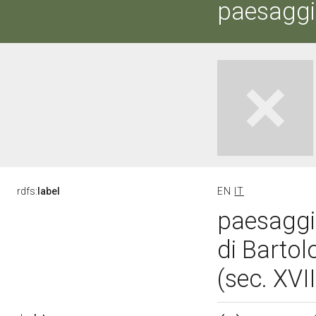
paesaggi
rdfs:
label
EN
IT
paesaggi
di Bartol
(sec. XVII