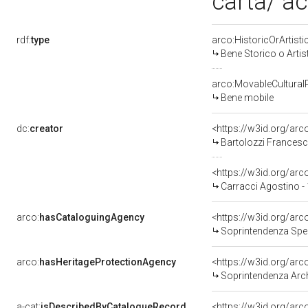
carta/ a
rdf:
type
arco:HistoricOrArtisti
Bene Storico o Artis
arco:MovableCultural
Bene mobile
dc:
creator
<https://w3id.org/a
Bartolozzi Francesc
<https://w3id.org/a
Carracci Agostino -
arco:
hasCataloguingAgency
<https://w3id.org/a
Soprintendenza Speciale p
arco:
hasHeritageProtectionAgency
<https://w3id.org/a
Soprintendenza Archeol
a-cat:
isDescribedByCatalogueRecord
<https://w3id.org/a