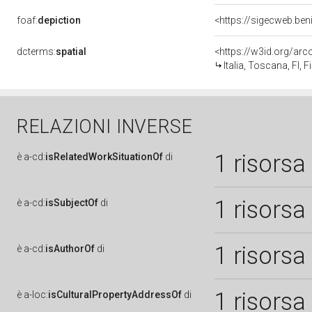
foaf:
depiction
<https://sigecweb.ben
dcterms:
spatial
<https://w3id.org/a
Italia, Toscana, FI, F
RELAZIONI INVERSE
1 risorsa
è
a-cd:
isRelatedWorkSituationOf
di
1 risorsa
è
a-cd:
isSubjectOf
di
1 risorsa
è
a-cd:
isAuthorOf
di
1 risorsa
è
a-loc:
isCulturalPropertyAddressOf
di