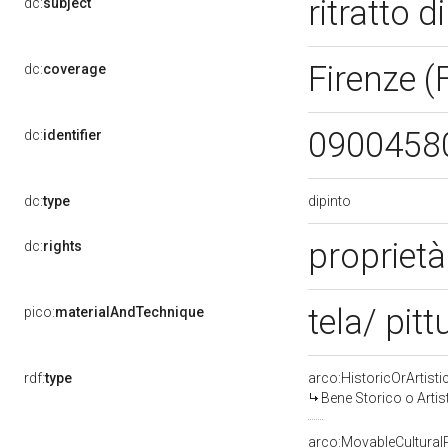
ritratto
dc:
subject
Firenze (
dc:
coverage
0900458
dc:
identifier
dipinto
dc:
type
proprietà
dc:
rights
tela/ pitt
pico:
materialAndTechnique
rdf:
type
arco:HistoricOrArtisti
Bene Storico o Artis
arco:MovableCultural