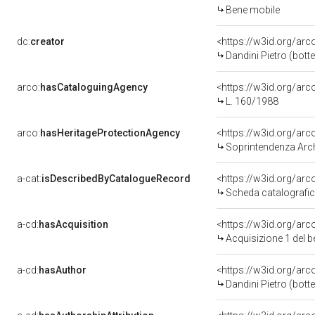
Bene mobile
dc:
creator
<https://w3id.org/a
Dandini Pietro (bott
arco:
hasCataloguingAgency
<https://w3id.org/a
L. 160/1988
arco:
hasHeritageProtectionAgency
<https://w3id.org/a
Soprintendenza Archeol
a-cat:
isDescribedByCatalogueRecord
<https://w3id.org/a
Scheda catalografi
a-cd:
hasAcquisition
<https://w3id.org/ar
Acquisizione 1 del 
a-cd:
hasAuthor
<https://w3id.org/a
Dandini Pietro (bott