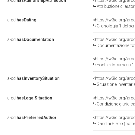
a-cd:
hasAuthorshipAttribution
<https://w3id.org/ar
Attribuzione di aut
a-cd:
hasDating
<https://w3id.org/ar
Cronologia 1 del b
a-cd:
hasDocumentation
Documentazione foto
<https://w3id.org/a
Fonti e documenti 1
a-cd:
hasInventorySituation
<https://w3id.org/ar
Situazione inventar
a-cd:
hasLegalSituation
Condizione giuridica
a-cd:
hasPreferredAuthor
<https://w3id.org/a
Dandini Pietro (bott