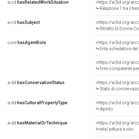
a-cd:
hasRelatedWorkSituation
<https://w3id.org/arc
Relazione 1 tra il b
a-cd:
hasSubject
<https://w3id.org/a
Ritratto Di Donna 
core:
hasAgentRole
<https://w3id.org/ar
Ente schedatore del
<https://w3id.org/ar
Ente competente per tutela del b
a-dd:
hasConservationStatus
<https://w3id.org/ar
Stato di conservazi
a-dd:
hasCulturalPropertyType
<https://w3id.org/a
dipinto
a-dd:
hasMaterialOrTechnique
<https://w3id.org/arco
tela/ pittura a olio