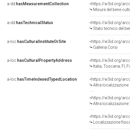
a-dd:
hasMeasurementCollection
<https://w3id.org/ar
Misure del bene cul
a-dd:
hasTechnicalStatus
<https://w3id.org/ar
Stato tecnico del b
a-loc:
hasCulturalInstituteOrSite
<https://w3id.org/ar
Galleria Corsi
a-loc:
hasCulturalPropertyAddress
<https://w3id.org/a
Italia, Toscana, FI, F
a-loc:
hasTimeIndexedTypedLocation
<https://w3id.org/ar
Altra localizzazione
<https://w3id.org/ar
Altra localizzazione
<https://w3id.org/ar
Localizzazione fisic