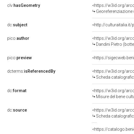
clv:
hasGeometry
<https://w3id.org/ar
Georeferenziazione 
dc:
subject
<http://culturaitalia.
pico:
author
<https://w3id.org/a
Dandini Pietro (bott
pico:
preview
<https://sigecweb.ben
dcterms:
isReferencedBy
<https://w3id.org/a
Scheda catalografi
dc:
format
<https://w3id.org/ar
Misure del bene cul
dc:
source
<https://w3id.org/a
Scheda catalografi
<https://catalogo.beni