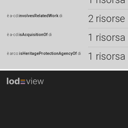
2 risorse
è
a-cd:
involvesRelatedWork
di
1 risorsa
è
a-cd:
isAcquisitionOf
di
1 risorsa
è
arco:
isHeritageProtectionAgencyOf
di