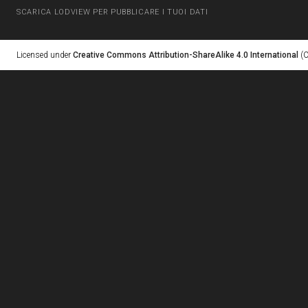
SCARICA LODVIEW PER PUBBLICARE I TUOI DATI
Licensed under
Creative Commons Attribution-ShareAlike 4.0 International
(C