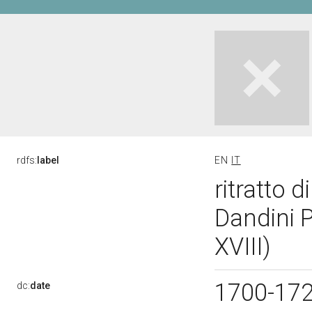
rdfs:
label
EN
IT
ritratto 
Dandini P
XVIII)
1700-17
dc:
date