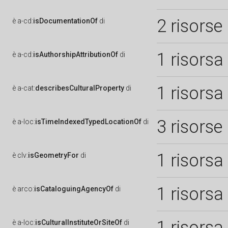
2 risorse
è
a-cd:
isDocumentationOf
di
1 risorsa
è
a-cd:
isAuthorshipAttributionOf
di
1 risorsa
è
a-cat:
describesCulturalProperty
di
3 risorse
è
a-loc:
isTimeIndexedTypedLocationOf
di
1 risorsa
è
clv:
isGeometryFor
di
1 risorsa
è
arco:
isCataloguingAgencyOf
di
1 risorsa
è
a-loc:
isCulturalInstituteOrSiteOf
di