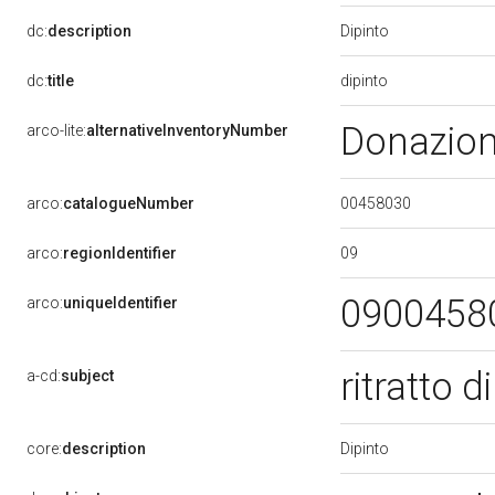
Dipinto
dc:
description
dipinto
dc:
title
Donazion
arco-lite:
alternativeInventoryNumber
00458030
arco:
catalogueNumber
09
arco:
regionIdentifier
0900458
arco:
uniqueIdentifier
ritratto
a-cd:
subject
Dipinto
core:
description