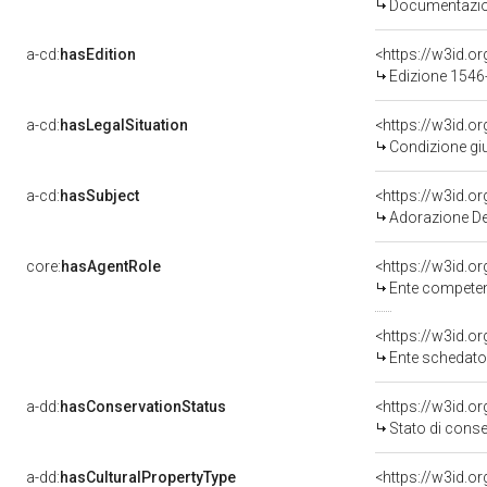
Documentazion
a-cd:
hasEdition
<https://w3id.o
Edizione 1546
a-cd:
hasLegalSituation
Condizione giu
a-cd:
hasSubject
<https://w3id.
Adorazione De
core:
hasAgentRole
<https://w3id.o
Ente competente per t
<https://w3id.
Ente schedato
a-dd:
hasConservationStatus
<https://w3id.o
Stato di cons
a-dd:
hasCulturalPropertyType
<https://w3id.