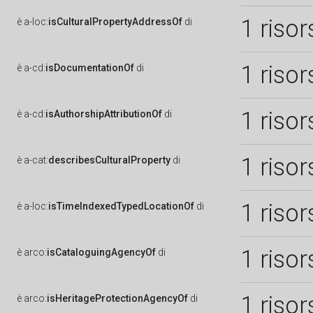
1 risor
è
a-loc:
isCulturalPropertyAddressOf
di
1 risor
è
a-cd:
isDocumentationOf
di
1 risor
è
a-cd:
isAuthorshipAttributionOf
di
1 risor
è
a-cat:
describesCulturalProperty
di
1 risor
è
a-loc:
isTimeIndexedTypedLocationOf
di
1 risor
è
arco:
isCataloguingAgencyOf
di
1 risor
è
arco:
isHeritageProtectionAgencyOf
di