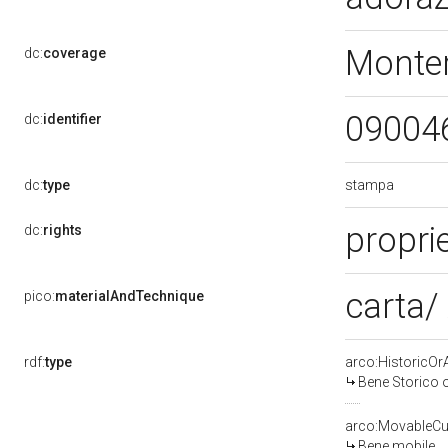
Monter
dc:
coverage
09004
dc:
identifier
stampa
dc:
type
proprie
dc:
rights
carta/ 
pico:
materialAndTechnique
rdf:
type
arco:HistoricOrA
Bene Storico o
arco:MovableCul
Bene mobile