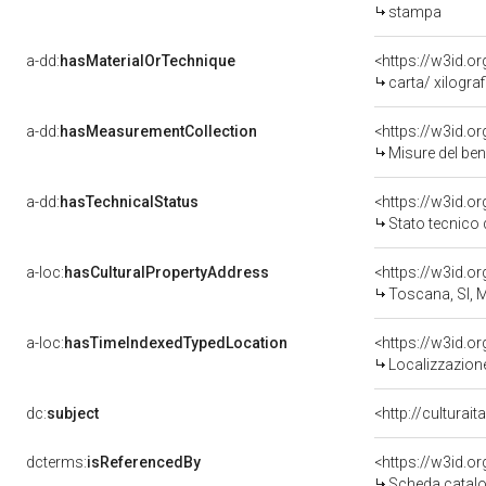
stampa
a-dd:
hasMaterialOrTechnique
<https://w3id.o
carta/ xilograf
a-dd:
hasMeasurementCollection
<https://w3id.
Misure del be
a-dd:
hasTechnicalStatus
<https://w3id.o
Stato tecnico
a-loc:
hasCulturalPropertyAddress
<https://w3id.
Toscana, SI, M
a-loc:
hasTimeIndexedTypedLocation
<https://w3id.
Localizzazione
dc:
subject
<http://culturai
dcterms:
isReferencedBy
<https://w3id.
Scheda catalo