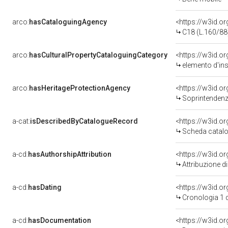
arco:
hasCataloguingAgency
<https://w3id.
C18 (L.160/88
arco:
hasCulturalPropertyCataloguingCategory
<https://w3id.o
elemento d'in
arco:
hasHeritageProtectionAgency
<https://w3id.
Soprintendenza
a-cat:
isDescribedByCatalogueRecord
<https://w3id.
Scheda catalo
a-cd:
hasAuthorshipAttribution
Attribuzione d
a-cd:
hasDating
<https://w3id.
Cronologia 1 
a-cd:
hasDocumentation