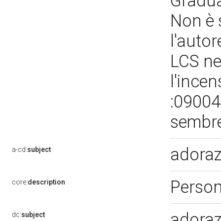
Gradua
Non è s
l'auto
LCS ne
l'ince
:0900
sembre
adoraz
a-cd:
subject
Perso
core:
description
adoraz
dc:
subject