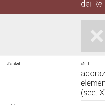
dei Re
rdfs:
label
EN
IT
adoraz
elemen
(sec. 