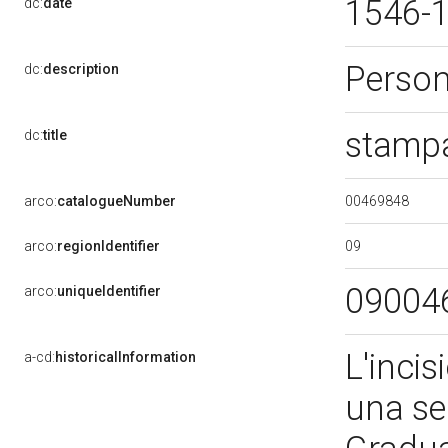
1546-
dc:
date
Perso
dc:
description
stampa
dc:
title
00469848
arco:
catalogueNumber
09
arco:
regionIdentifier
09004
arco:
uniqueIdentifier
L'incis
a-cd:
historicalInformation
una ser