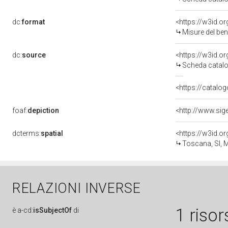
dc:
format
<https://w3id.
Misure del be
dc:
source
<https://w3id.
Scheda catalo
<https://catalog
foaf:
depiction
dcterms:
spatial
<https://w3id.
Toscana, SI, M
RELAZIONI INVERSE
1 risor
è
a-cd:
isSubjectOf
di