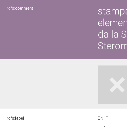
stampa
rdfs:
comment
elemen
dalla S
Sterome
rdfs:
label
EN
IT