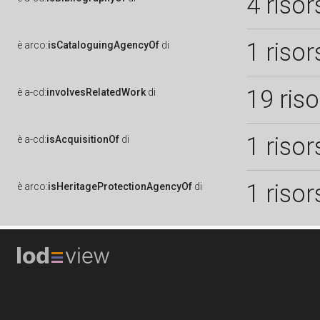
4 risor
1 risor
è
arco:
isCataloguingAgencyOf
di
19 ris
è
a-cd:
involvesRelatedWork
di
1 risor
è
a-cd:
isAcquisitionOf
di
1 risor
è
arco:
isHeritageProtectionAgencyOf
di