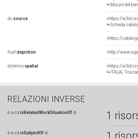
Misure del be
dc:
source
<https://w3id.
Scheda catalo
<https://catalog
foaf:
depiction
dcterms:
spatial
<https://w3id.
ITALIA, Toscan
RELAZIONI INVERSE
1 risor
è
a-cd:
isRelatedWorkSituationOf
di
1 risor
è
a-cd:
isSubjectOf
di