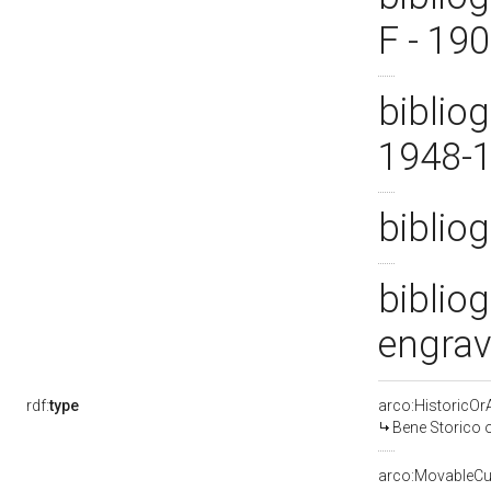
F - 19
bibliog
1948-
bibliog
biblio
engrav
rdf:
type
arco:HistoricOrA
Bene Storico o
arco:MovableCul