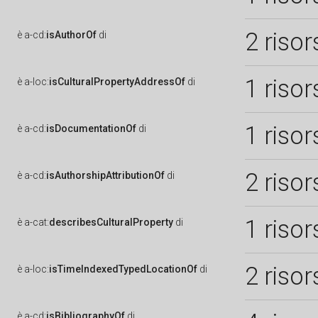
2 risor
è
a-cd:
isAuthorOf
di
1 risor
è
a-loc:
isCulturalPropertyAddressOf
di
1 risor
è
a-cd:
isDocumentationOf
di
2 risor
è
a-cd:
isAuthorshipAttributionOf
di
1 risor
è
a-cat:
describesCulturalProperty
di
2 risor
è
a-loc:
isTimeIndexedTypedLocationOf
di
è
a-cd:
isBibliographyOf
di