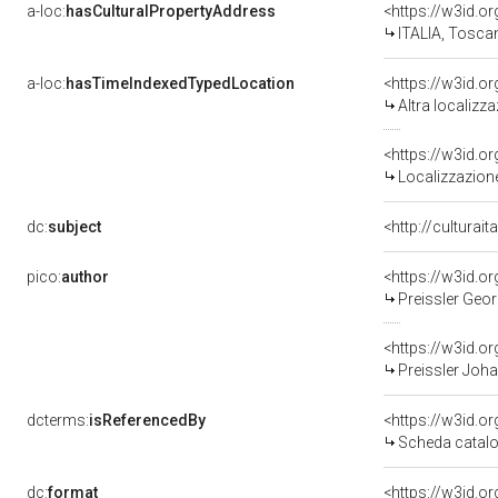
a-loc:
hasCulturalPropertyAddress
<https://w3id.
ITALIA, Toscan
a-loc:
hasTimeIndexedTypedLocation
<https://w3id.o
Altra localizz
<https://w3id.
Localizzazione
dc:
subject
<http://culturai
pico:
author
<https://w3id.
Preissler Geor
<https://w3id.
Preissler Joha
dcterms:
isReferencedBy
<https://w3id.
Scheda catalo
dc:
format
<https://w3id.