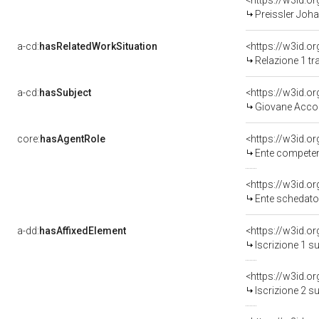
<https://w3id.
Preissler Joha
a-cd:
hasRelatedWorkSituation
Relazione 1 tr
a-cd:
hasSubject
<https://w3id.
Giovane Accolt
core:
hasAgentRole
<https://w3id.o
Ente competente per t
<https://w3id.
Ente schedato
a-dd:
hasAffixedElement
<https://w3id.o
Iscrizione 1 s
<https://w3id.o
Iscrizione 2 s