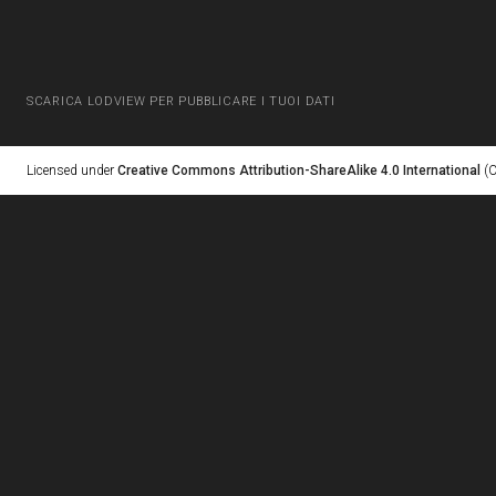
SCARICA LODVIEW PER PUBBLICARE I TUOI DATI
Licensed under
Creative Commons Attribution-ShareAlike 4.0 International
(C