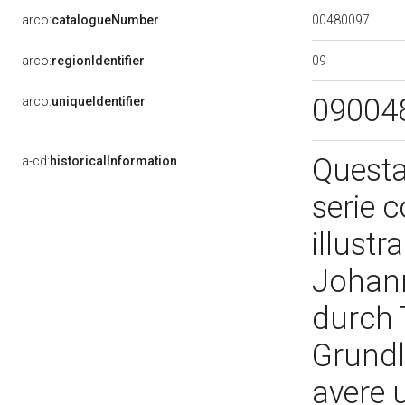
00480097
arco:
catalogueNumber
09
arco:
regionIdentifier
09004
arco:
uniqueIdentifier
Questa 
a-cd:
historicalInformation
serie 
illustr
Johann 
durch 
Grundli
avere u