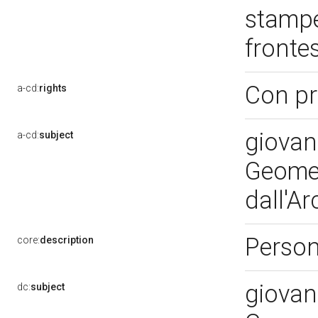
stampe 
fronte
Con pr
a-cd:
rights
giovan
a-cd:
subject
Geomet
dall'Ar
Perso
core:
description
giovan
dc:
subject