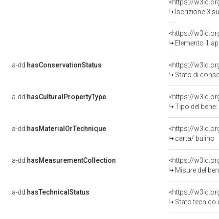
<https://w3id.o
Iscrizione 3 s
<https://w3id.o
Elemento 1 ap
a-dd:
hasConservationStatus
<https://w3id.o
Stato di cons
a-dd:
hasCulturalPropertyType
<https://w3id.
Tipo del bene
a-dd:
hasMaterialOrTechnique
<https://w3id.o
carta/ bulino
a-dd:
hasMeasurementCollection
<https://w3id.
Misure del be
a-dd:
hasTechnicalStatus
<https://w3id.o
Stato tecnico