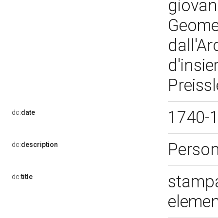
giovan
Geomet
dall'A
d'insie
Preiss
1740-
dc:
date
Perso
dc:
description
stampa
dc:
title
elemen