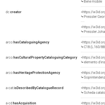
Bene mobile
dc:
creator
<https://w3id.
Preissler Geor
<https://w3id.
Preissler Joha
arco:
hasCataloguingAgency
<https://w3id.
C18 (L.160/88
arco:
hasCulturalPropertyCataloguingCategory
<https://w3id.o
elemento d'in
arco:
hasHeritageProtectionAgency
<https://w3id.
Soprintendenza
a-cat:
isDescribedByCatalogueRecord
<https://w3id.
Scheda catalo
a-cd:
hasAcquisition
<https://w3id.o