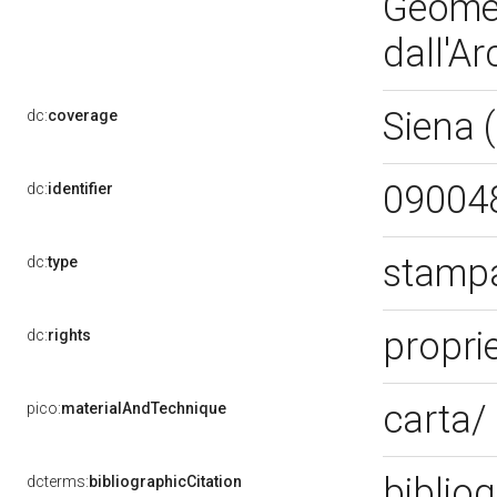
Geomet
dall'Ar
Siena 
dc:
coverage
09004
dc:
identifier
stampa
dc:
type
proprie
dc:
rights
carta/
pico:
materialAndTechnique
bibliog
dcterms:
bibliographicCitation