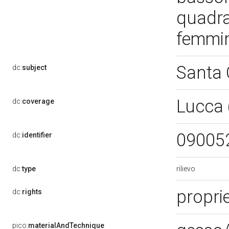
quadra
femmin
Santa 
dc:
subject
Lucca 
dc:
coverage
09005
dc:
identifier
rilievo
dc:
type
propri
dc:
rights
pico:
materialAndTechnique