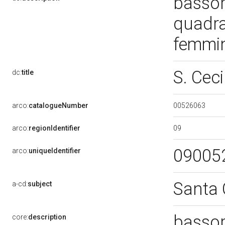
bassor
quadra
femmin
S. Ceci
dc:
title
00526063
arco:
catalogueNumber
09
arco:
regionIdentifier
09005
arco:
uniqueIdentifier
Santa 
a-cd:
subject
bassor
core:
description