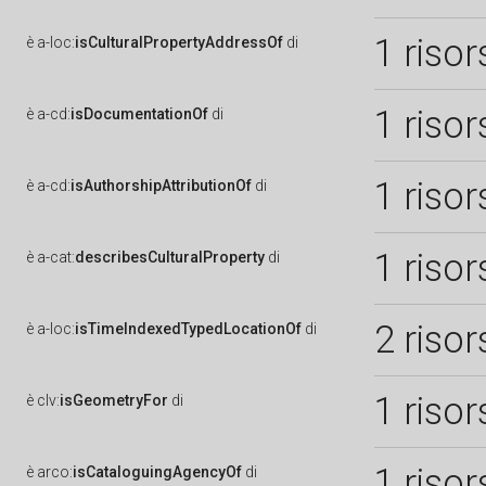
1 risor
è
a-loc:
isCulturalPropertyAddressOf
di
1 risor
è
a-cd:
isDocumentationOf
di
1 risor
è
a-cd:
isAuthorshipAttributionOf
di
1 risor
è
a-cat:
describesCulturalProperty
di
2 risor
è
a-loc:
isTimeIndexedTypedLocationOf
di
1 risor
è
clv:
isGeometryFor
di
1 risor
è
arco:
isCataloguingAgencyOf
di