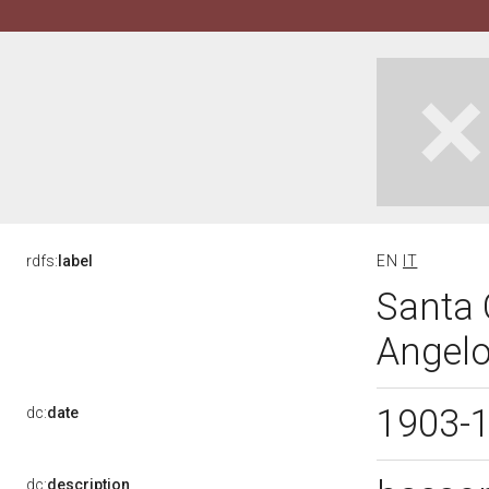
rdfs:
label
EN
IT
Santa C
Angelo
1903-
dc:
date
dc:
description