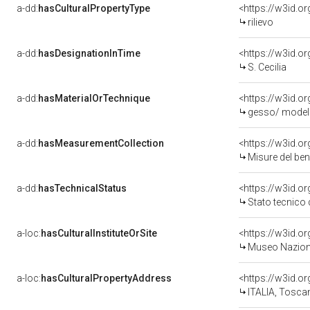
a-dd:
hasCulturalPropertyType
<https://w3id.
rilievo
a-dd:
hasDesignationInTime
<https://w3id.o
S. Cecilia
a-dd:
hasMaterialOrTechnique
<https://w3id.o
gesso/ model
a-dd:
hasMeasurementCollection
<https://w3id.
Misure del be
a-dd:
hasTechnicalStatus
<https://w3id.o
Stato tecnico
a-loc:
hasCulturalInstituteOrSite
<https://w3id.o
Museo Nazional
a-loc:
hasCulturalPropertyAddress
<https://w3id.
ITALIA, Tosca