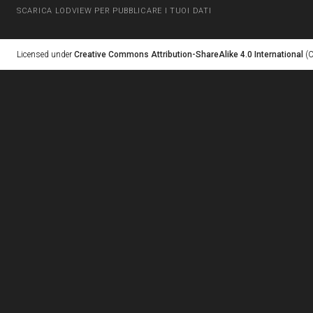
SCARICA LODVIEW PER PUBBLICARE I TUOI DATI
Licensed under
Creative Commons Attribution-ShareAlike 4.0 International
(C