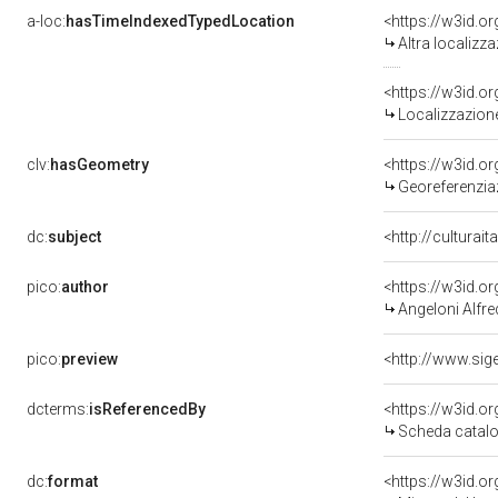
a-loc:
hasTimeIndexedTypedLocation
<https://w3id.o
Altra localizz
<https://w3id.
Localizzazione
clv:
hasGeometry
<https://w3id.
Georeferenzia
dc:
subject
<http://culturai
pico:
author
<https://w3id.
Angeloni Alfr
pico:
preview
dcterms:
isReferencedBy
<https://w3id.
Scheda catalo
dc:
format
<https://w3id.