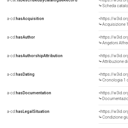
a-cat:
isDescribedByCatalogueRecord
<https://w3id.
Scheda catalo
a-cd:
hasAcquisition
<https://w3id.o
Acquisizione 1
a-cd:
hasAuthor
<https://w3id.
Angeloni Alfr
a-cd:
hasAuthorshipAttribution
<https://w3id.o
Attribuzione d
a-cd:
hasDating
<https://w3id.
Cronologia 1 
a-cd:
hasDocumentation
Documentazion
a-cd:
hasLegalSituation
<https://w3id.o
Condizione giu