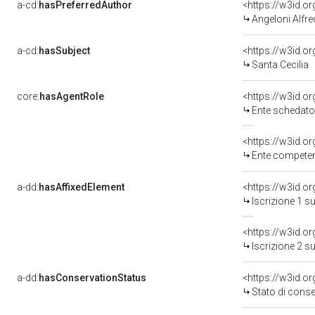
a-cd:
hasPreferredAuthor
<https://w3id.
Angeloni Alfr
a-cd:
hasSubject
<https://w3id.
Santa Cecilia
core:
hasAgentRole
<https://w3id.
Ente schedatore del bene 09005
<https://w3id.o
Ente competent
a-dd:
hasAffixedElement
<https://w3id.o
Iscrizione 1 s
<https://w3id.o
Iscrizione 2 s
a-dd:
hasConservationStatus
<https://w3id.o
Stato di cons