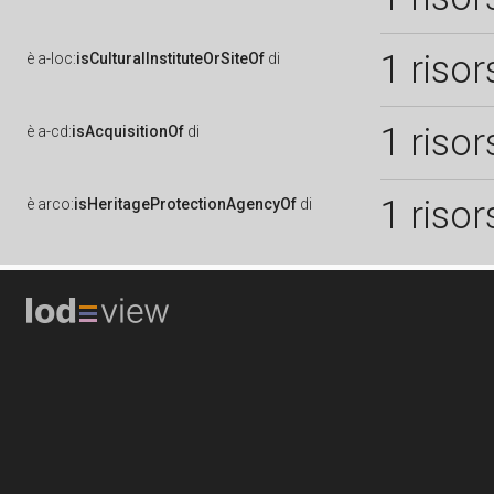
1 risor
è
a-loc:
isCulturalInstituteOrSiteOf
di
1 risor
è
a-cd:
isAcquisitionOf
di
1 risor
è
arco:
isHeritageProtectionAgencyOf
di