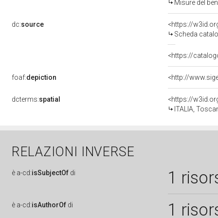
Misure del be
dc:
source
<https://w3id.
Scheda catalo
<https://catalog
foaf:
depiction
dcterms:
spatial
<https://w3id.
ITALIA, Tosca
RELAZIONI INVERSE
1 risor
è
a-cd:
isSubjectOf
di
1 risor
è
a-cd:
isAuthorOf
di