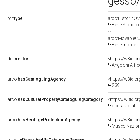
gesso/
rdf:
type
arco:HistoricOrA
Bene Storico o
arco:MovableCul
Bene mobile
dc:
creator
<https://w3id.
Angeloni Alfr
arco:
hasCataloguingAgency
<https://w3id.
S39
arco:
hasCulturalPropertyCataloguingCategory
<https://w3id.o
opera isolata
arco:
hasHeritageProtectionAgency
<https://w3id.
Museo Nazional