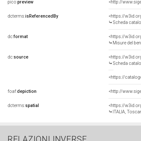
pico:
preview
dcterms:
isReferencedBy
<https://w3id.
Scheda catalo
dc:
format
<https://w3id.
Misure del be
dc:
source
<https://w3id.
Scheda catalo
<https://catalog
foaf:
depiction
dcterms:
spatial
<https://w3id.
ITALIA, Tosca
RELAZIONI INVERSE