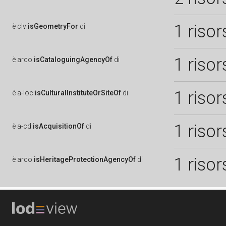
1 risor
è
clv:
isGeometryFor
di
1 risor
è
arco:
isCataloguingAgencyOf
di
1 risor
è
a-loc:
isCulturalInstituteOrSiteOf
di
1 risor
è
a-cd:
isAcquisitionOf
di
1 risor
è
arco:
isHeritageProtectionAgencyOf
di