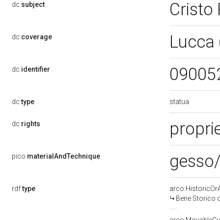
Cristo
dc:
subject
Lucca 
dc:
coverage
09005
dc:
identifier
statua
dc:
type
propri
dc:
rights
gesso/
pico:
materialAndTechnique
rdf:
type
arco:HistoricOrA
Bene Storico o