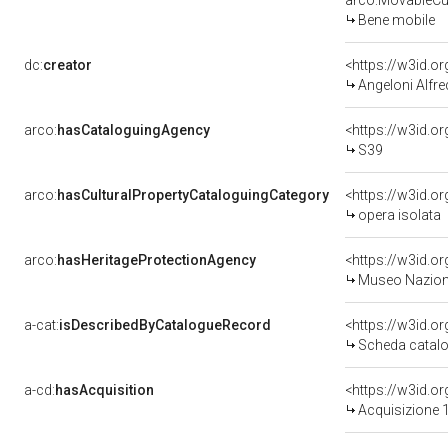
arco:MovableCul
Bene mobile
dc:
creator
<https://w3id.
Angeloni Alfr
arco:
hasCataloguingAgency
<https://w3id.
S39
arco:
hasCulturalPropertyCataloguingCategory
<https://w3id.o
opera isolata
arco:
hasHeritageProtectionAgency
<https://w3id.
Museo Nazional
a-cat:
isDescribedByCatalogueRecord
<https://w3id.
Scheda catalo
a-cd:
hasAcquisition
<https://w3id.o
Acquisizione 1