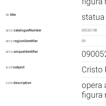
figura
statua
dc:
title
00526138
arco:
catalogueNumber
09
arco:
regionIdentifier
09005
arco:
uniqueIdentifier
Cristo
a-cd:
subject
opera 
core:
description
figura