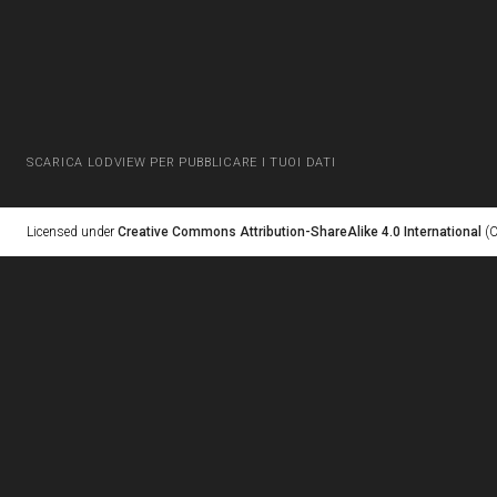
SCARICA LODVIEW PER PUBBLICARE I TUOI DATI
Licensed under
Creative Commons Attribution-ShareAlike 4.0 International
(C