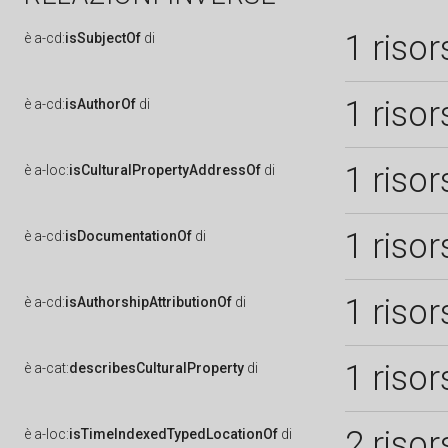
1 risor
è
a-cd:
isSubjectOf
di
1 risor
è
a-cd:
isAuthorOf
di
1 risor
è
a-loc:
isCulturalPropertyAddressOf
di
1 risor
è
a-cd:
isDocumentationOf
di
1 risor
è
a-cd:
isAuthorshipAttributionOf
di
1 risor
è
a-cat:
describesCulturalProperty
di
2 risor
è
a-loc:
isTimeIndexedTypedLocationOf
di