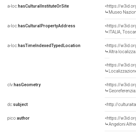
a-loc:
hasCulturalInstituteOrSite
<https://w3id.o
Museo Nazional
a-loc:
hasCulturalPropertyAddress
<https://w3id.
ITALIA, Tosca
a-loc:
hasTimeIndexedTypedLocation
<https://w3id.o
Altra localizz
<https://w3id.
Localizzazione
clv:
hasGeometry
<https://w3id.
Georeferenzia
dc:
subject
<http://culturai
pico:
author
<https://w3id.
Angeloni Alfr