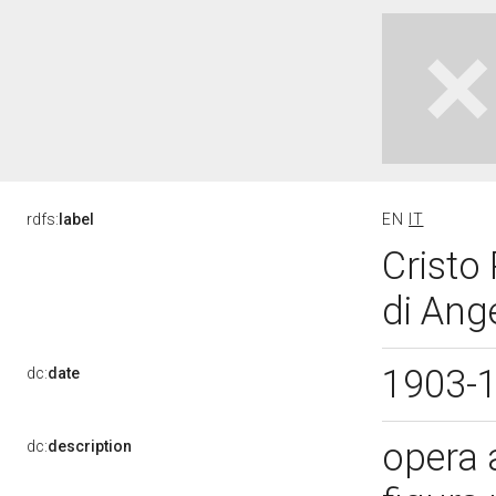
rdfs:
label
EN
IT
Cristo
di Ang
1903-
dc:
date
opera 
dc:
description