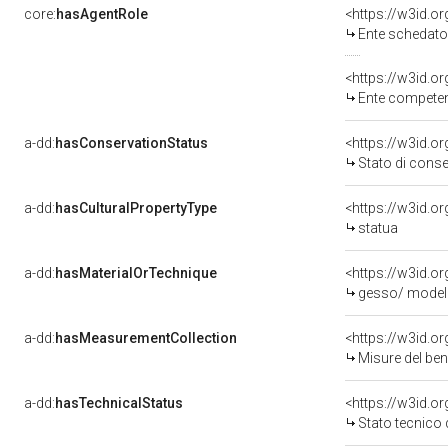
core:
hasAgentRole
<https://w3id.
Ente schedatore del bene 09005
<https://w3id.o
Ente competent
a-dd:
hasConservationStatus
<https://w3id.o
Stato di cons
a-dd:
hasCulturalPropertyType
<https://w3id.
statua
a-dd:
hasMaterialOrTechnique
<https://w3id.o
gesso/ model
a-dd:
hasMeasurementCollection
<https://w3id.
Misure del be
a-dd:
hasTechnicalStatus
<https://w3id.o
Stato tecnico