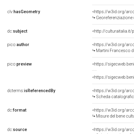
clv:
hasGeometry
<https://w3id.org/ar
Georeferenziazione 
dc:
subject
<http://culturaitalia.
pico:
author
<https://w3id.org/a
Martini Francesco d
pico:
preview
<https://sigecweb.ben
dcterms:
isReferencedBy
<https://w3id.org/a
Scheda catalografi
dc:
format
<https://w3id.org/ar
Misure del bene cul
dc:
source
<https://w3id.org/a