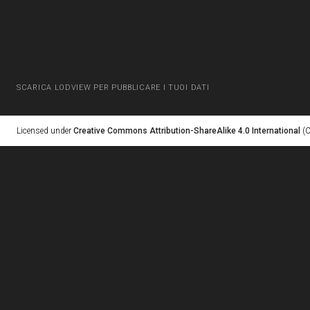
SCARICA LODVIEW PER PUBBLICARE I TUOI DATI
Licensed under
Creative Commons Attribution-ShareAlike 4.0 International
(C