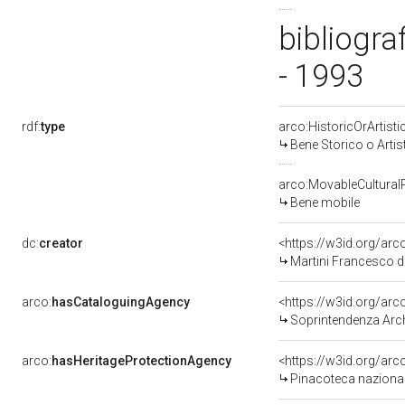
bibliogra
- 1993
rdf:
type
arco:HistoricOrArtisti
Bene Storico o Artis
arco:MovableCultural
Bene mobile
dc:
creator
<https://w3id.org/a
Martini Francesco d
arco:
hasCataloguingAgency
<https://w3id.org/a
Soprintendenza Arche
arco:
hasHeritageProtectionAgency
<https://w3id.org/a
Pinacoteca nazional