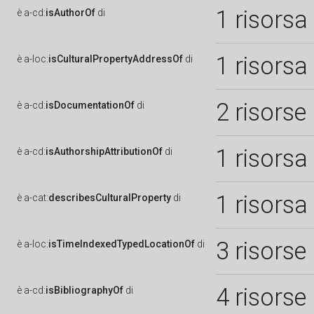
1 risorsa
è
a-cd:
isAuthorOf
di
1 risorsa
è
a-loc:
isCulturalPropertyAddressOf
di
2 risorse
è
a-cd:
isDocumentationOf
di
1 risorsa
è
a-cd:
isAuthorshipAttributionOf
di
1 risorsa
è
a-cat:
describesCulturalProperty
di
3 risorse
è
a-loc:
isTimeIndexedTypedLocationOf
di
4 risorse
è
a-cd:
isBibliographyOf
di