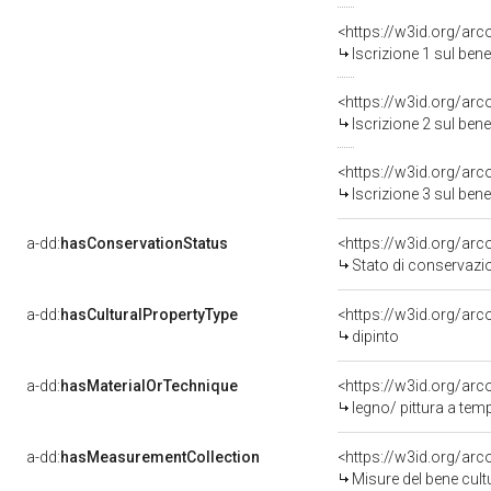
<https://w3id.org/arc
Iscrizione 1 sul be
<https://w3id.org/arc
Iscrizione 2 sul be
<https://w3id.org/arc
Iscrizione 3 sul be
a-dd:
hasConservationStatus
<https://w3id.org/ar
Stato di conservazi
a-dd:
hasCulturalPropertyType
<https://w3id.org/a
dipinto
a-dd:
hasMaterialOrTechnique
<https://w3id.org/arc
legno/ pittura a tem
a-dd:
hasMeasurementCollection
<https://w3id.org/ar
Misure del bene cul