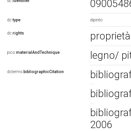
0900548
dc:
identifier
dipinto
dc:
type
proprietà
dc:
rights
legno/ pi
pico:
materialAndTechnique
bibliograf
dcterms:
bibliographicCitation
bibliograf
bibliogra
2006