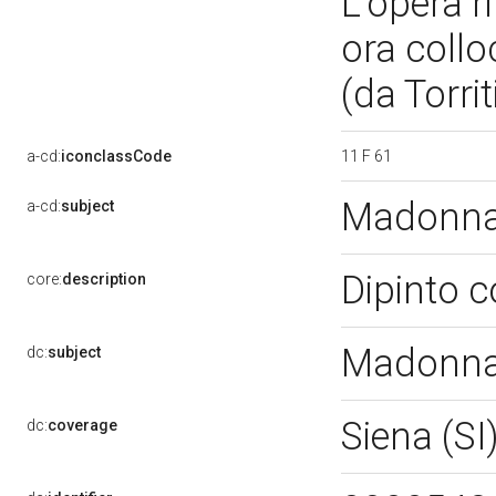
L'opera r
ora colloc
(da Torrit
11 F 61
a-cd:
iconclassCode
Madonna
a-cd:
subject
Dipinto c
core:
description
Madonna
dc:
subject
Siena (SI
dc:
coverage