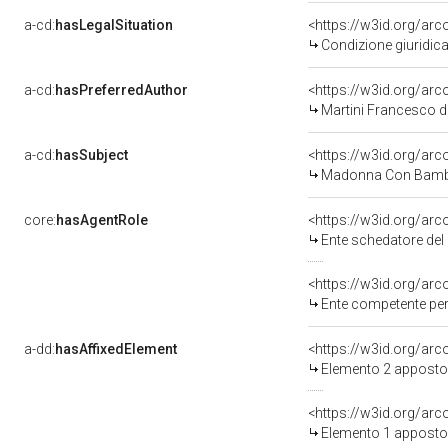
a-cd:
hasLegalSituation
Condizione giuridica
a-cd:
hasPreferredAuthor
<https://w3id.org/a
Martini Francesco d
a-cd:
hasSubject
<https://w3id.org/a
Madonna Con Bambi
core:
hasAgentRole
<https://w3id.org/ar
Ente schedatore del bene 0
<https://w3id.org/ar
Ente competente per
a-dd:
hasAffixedElement
<https://w3id.org/ar
Elemento 2 apposto
<https://w3id.org/ar
Elemento 1 apposto