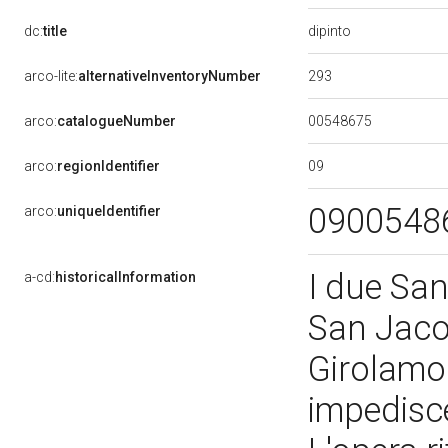
dipinto
dc:
title
293
arco-lite:
alternativeInventoryNumber
00548675
arco:
catalogueNumber
09
arco:
regionIdentifier
0900548
arco:
uniqueIdentifier
I due San
a-cd:
historicalInformation
San Jaco
Girolamo 
impedisce