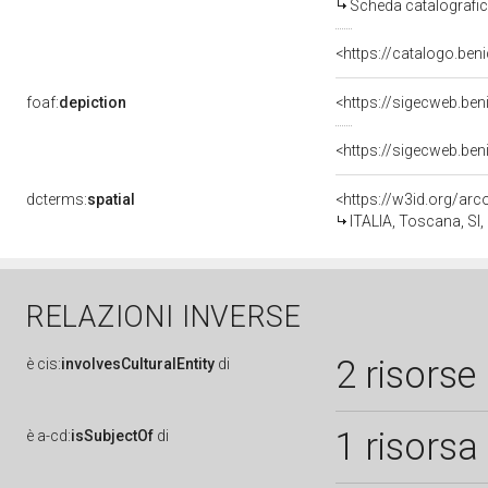
Scheda catalografi
<https://catalogo.beni
foaf:
depiction
<https://sigecweb.ben
dcterms:
spatial
<https://w3id.org/a
ITALIA, Toscana, SI,
RELAZIONI INVERSE
2 risorse
è
cis:
involvesCulturalEntity
di
1 risorsa
è
a-cd:
isSubjectOf
di