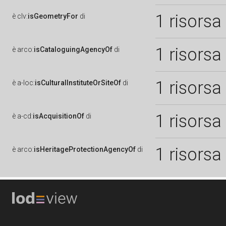
1 risorsa
è
clv:
isGeometryFor
di
1 risorsa
è
arco:
isCataloguingAgencyOf
di
1 risorsa
è
a-loc:
isCulturalInstituteOrSiteOf
di
1 risorsa
è
a-cd:
isAcquisitionOf
di
1 risorsa
è
arco:
isHeritageProtectionAgencyOf
di