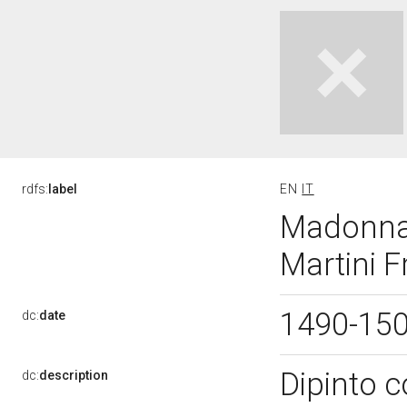
rdfs:
label
EN
IT
Madonna 
Martini F
1490-15
dc:
date
Dipinto c
dc:
description