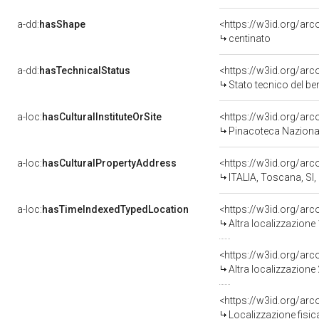
a-dd:
hasShape
<https://w3id.org/arc
centinato
a-dd:
hasTechnicalStatus
<https://w3id.org/ar
Stato tecnico del b
a-loc:
hasCulturalInstituteOrSite
<https://w3id.org/ar
Pinacoteca Naziona
a-loc:
hasCulturalPropertyAddress
<https://w3id.org/a
ITALIA, Toscana, SI,
a-loc:
hasTimeIndexedTypedLocation
<https://w3id.org/ar
Altra localizzazione
<https://w3id.org/ar
Altra localizzazione
<https://w3id.org/ar
Localizzazione fisic