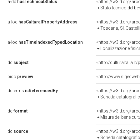
a-dd:
hasTechnicalStatus
<https://w3id.org/ar
Stato tecnico del b
a-loc:
hasCulturalPropertyAddress
<https://w3id.org/a
Toscana, SI, Castelli
a-loc:
hasTimeIndexedTypedLocation
<https://w3id.org/ar
Localizzazione fisic
dc:
subject
<http://culturaitalia.
pico:
preview
<http://www.sigecweb
dcterms:
isReferencedBy
<https://w3id.org/a
Scheda catalografi
dc:
format
<https://w3id.org/ar
Misure del bene cul
dc:
source
<https://w3id.org/a
Scheda catalografi