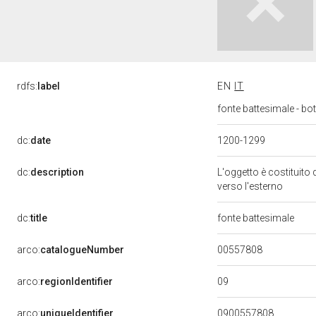
rdfs:
label
EN
IT
fonte battesimale - bot
dc:
date
1200-1299
dc:
description
L'oggetto è costituito 
verso l'esterno
dc:
title
fonte battesimale
00557808
arco:
catalogueNumber
09
arco:
regionIdentifier
arco:
uniqueIdentifier
0900557808