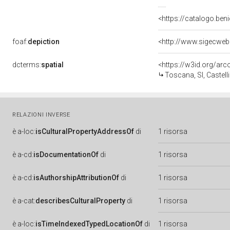
<https://catalogo.beni
foaf:
depiction
<http://www.sigecweb
dcterms:
spatial
<https://w3id.org/a
Toscana, SI, Castelli
RELAZIONI INVERSE
è
a-loc:
isCulturalPropertyAddressOf
di
1 risorsa
è
a-cd:
isDocumentationOf
di
1 risorsa
è
a-cd:
isAuthorshipAttributionOf
di
1 risorsa
è
a-cat:
describesCulturalProperty
di
1 risorsa
è
a-loc:
isTimeIndexedTypedLocationOf
di
1 risorsa