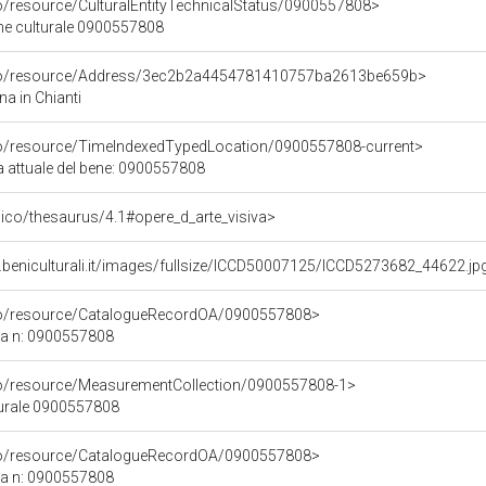
co/resource/CulturalEntityTechnicalStatus/0900557808>
ene culturale 0900557808
rco/resource/Address/3ec2b2a4454781410757ba2613be659b>
na in Chianti
co/resource/TimeIndexedTypedLocation/0900557808-current>
a attuale del bene: 0900557808
it/pico/thesaurus/4.1#opere_d_arte_visiva>
.beniculturali.it/images/fullsize/ICCD50007125/ICCD5273682_44622.jp
rco/resource/CatalogueRecordOA/0900557808>
ca n: 0900557808
co/resource/MeasurementCollection/0900557808-1>
turale 0900557808
rco/resource/CatalogueRecordOA/0900557808>
ca n: 0900557808