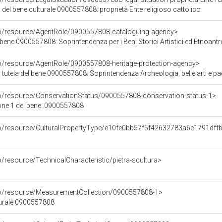
 del bene culturale 0900557808: proprietà Ente religioso cattolico
co/resource/AgentRole/0900557808-cataloguing-agency>
bene 0900557808: Soprintendenza per i Beni Storici Artistici ed Etnoantr
co/resource/AgentRole/0900557808-heritage-protection-agency>
tutela del bene 0900557808: Soprintendenza Archeologia, belle arti e pa
co/resource/ConservationStatus/0900557808-conservation-status-1>
one 1 del bene: 0900557808
co/resource/CulturalPropertyType/e10fe0bb57f5f42632783a6e1791dff
o/resource/TechnicalCharacteristic/pietra-scultura>
co/resource/MeasurementCollection/0900557808-1>
turale 0900557808