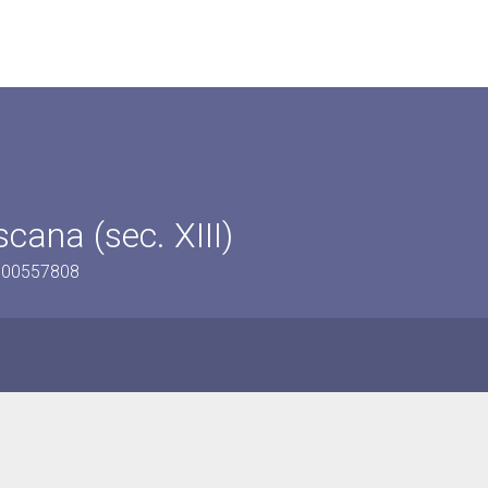
cana (sec. XIII)
0900557808