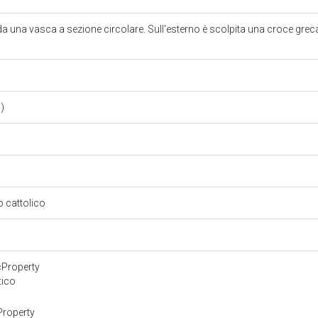
da una vasca a sezione circolare. Sull'esterno è scolpita una croce greca
I)
so cattolico
cProperty
tico
Property