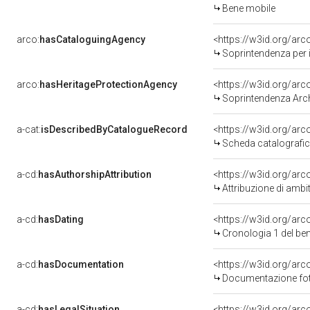
Bene mobile
arco:
hasCataloguingAgency
<https://w3id.org/a
Soprintendenza per i
arco:
hasHeritageProtectionAgency
<https://w3id.org/a
Soprintendenza Arche
a-cat:
isDescribedByCatalogueRecord
<https://w3id.org/a
Scheda catalografi
a-cd:
hasAuthorshipAttribution
<https://w3id.org/arc
Attribuzione di ambi
a-cd:
hasDating
<https://w3id.org/ar
Cronologia 1 del b
a-cd:
hasDocumentation
<https://w3id.org/a
Documentazione foto
a-cd:
hasLegalSituation
<https://w3id.org/arc