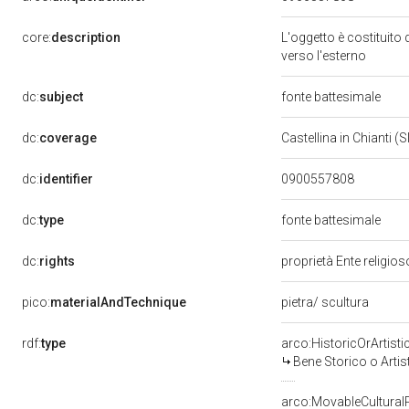
core:
description
L'oggetto è costituito 
verso l'esterno
dc:
subject
fonte battesimale
dc:
coverage
Castellina in Chianti (S
dc:
identifier
0900557808
dc:
type
fonte battesimale
dc:
rights
proprietà Ente religio
pico:
materialAndTechnique
pietra/ scultura
rdf:
type
arco:HistoricOrArtisti
Bene Storico o Artis
arco:MovableCultural