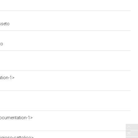
osseto
zo
ution-1>
ocumentation-1>
ligioso-cattolico>