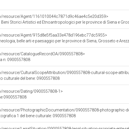
rco/resource/Agent/1161010044c7871d9c46ae4c5e20d359>
 Beni Storici Artistici ed Etnoantropologici per le province di Siena e Gr
rco/resource/Agent/915d8e5f5aa33e478d196ebc77dc5955>
ologia, belle arti e paesaggio per le province di Siena, Grosseto e Arez
rco/resource/CatalogueRecordOA/0900557808>
ca n: 0900557808
o/resource/CulturalScopeAttribution/0900557808-cultural-scope-attrib
to culturale del bene: 0900557808
co/resource/Dating/0900557808-1>
ene 0900557808
rco/resource/PhotographicDocumentation/0900557808-photographic-d
grafica 1 del bene culturale: 0900557808
o/resource/LegalSituation/0900557808-legal-situation-proprieta-ente-re