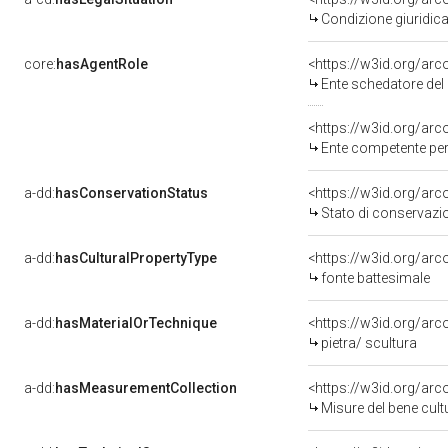
Condizione giuridica
core:
hasAgentRole
<https://w3id.org/ar
Ente schedatore del 
<https://w3id.org/ar
Ente competente per 
a-dd:
hasConservationStatus
<https://w3id.org/ar
Stato di conservazi
a-dd:
hasCulturalPropertyType
<https://w3id.org/ar
fonte battesimale
a-dd:
hasMaterialOrTechnique
<https://w3id.org/arc
pietra/ scultura
a-dd:
hasMeasurementCollection
<https://w3id.org/ar
Misure del bene cul