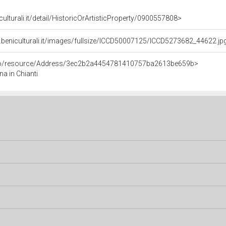
culturali.it/detail/HistoricOrArtisticProperty/0900557808>
.beniculturali.it/images/fullsize/ICCD50007125/ICCD5273682_44622.jp
rco/resource/Address/3ec2b2a4454781410757ba2613be659b>
na in Chianti