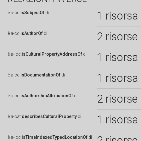
1 risorsa
è
a-cd:
isSubjectOf
di
2 risorse
è
a-cd:
isAuthorOf
di
1 risorsa
è
a-loc:
isCulturalPropertyAddressOf
di
1 risorsa
è
a-cd:
isDocumentationOf
di
2 risorse
è
a-cd:
isAuthorshipAttributionOf
di
1 risorsa
è
a-cat:
describesCulturalProperty
di
2 risorse
è
a-loc:
isTimeIndexedTypedLocationOf
di