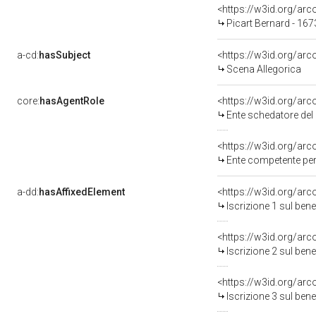
<https://w3id.org/a
Picart Bernard - 16
a-cd:
hasSubject
<https://w3id.org/a
Scena Allegorica
core:
hasAgentRole
<https://w3id.org/ar
Ente schedatore del bene 0900598164: Sop
<https://w3id.org/ar
Ente competente per 
a-dd:
hasAffixedElement
<https://w3id.org/arc
Iscrizione 1 sul be
<https://w3id.org/arc
Iscrizione 2 sul be
<https://w3id.org/arc
Iscrizione 3 sul be