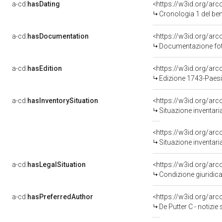
a-cd:
hasDating
<https://w3id.org/ar
Cronologia 1 del b
a-cd:
hasDocumentation
Documentazione foto
a-cd:
hasEdition
<https://w3id.org/ar
Edizione 1743-Paes
a-cd:
hasInventorySituation
<https://w3id.org/ar
Situazione inventar
<https://w3id.org/ar
Situazione inventar
a-cd:
hasLegalSituation
<https://w3id.org/arc
Condizione giuridic
a-cd:
hasPreferredAuthor
<https://w3id.org/a
De Putter C - notizie 