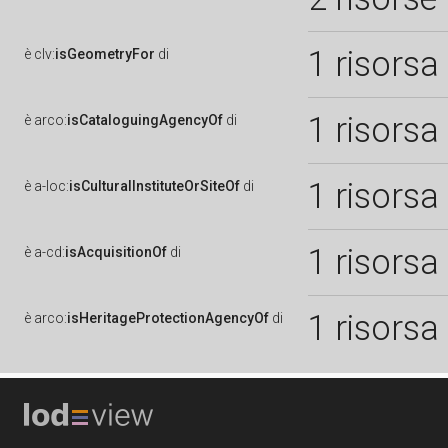
1 risorsa
è
clv:
isGeometryFor
di
1 risorsa
è
arco:
isCataloguingAgencyOf
di
1 risorsa
è
a-loc:
isCulturalInstituteOrSiteOf
di
1 risorsa
è
a-cd:
isAcquisitionOf
di
1 risorsa
è
arco:
isHeritageProtectionAgencyOf
di