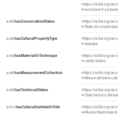
<https://w3id.org/arc
Iscrizione 4 sul be
a-dd:
hasConservationStatus
<https://w3id.org/ar
Stato di conservazi
a-dd:
hasCulturalPropertyType
<https://w3id.org/a
stampa
a-dd:
hasMaterialOrTechnique
<https://w3id.org/arc
carta/ bulino
a-dd:
hasMeasurementCollection
<https://w3id.org/ar
Misure del bene cul
a-dd:
hasTechnicalStatus
<https://w3id.org/ar
Stato tecnico del b
a-loc:
hasCulturalInstituteOrSite
<https://w3id.org/ar
Museo Nazionale di V