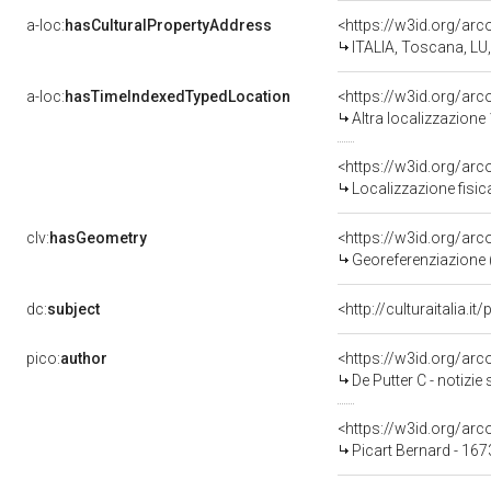
a-loc:
hasCulturalPropertyAddress
<https://w3id.org/a
ITALIA, Toscana, LU
a-loc:
hasTimeIndexedTypedLocation
<https://w3id.org/ar
Altra localizzazione
<https://w3id.org/ar
Localizzazione fisic
clv:
hasGeometry
<https://w3id.org/ar
Georeferenziazione 
dc:
subject
<http://culturaitalia.
pico:
author
<https://w3id.org/a
De Putter C - notizie 
<https://w3id.org/a
Picart Bernard - 16