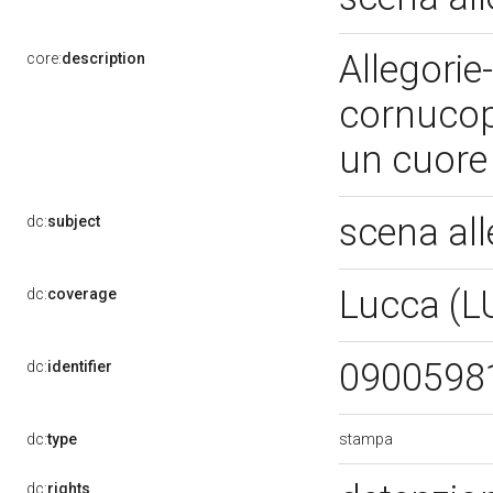
Allegorie
core:
description
cornucopi
un cuore
scena al
dc:
subject
Lucca (L
dc:
coverage
0900598
dc:
identifier
stampa
dc:
type
dc:
rights