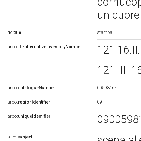
cornucopi
un cuore
stampa
dc:
title
121.16.II
arco-lite:
alternativeInventoryNumber
121.III. 
00598164
arco:
catalogueNumber
09
arco:
regionIdentifier
0900598
arco:
uniqueIdentifier
scena al
a-cd:
subject