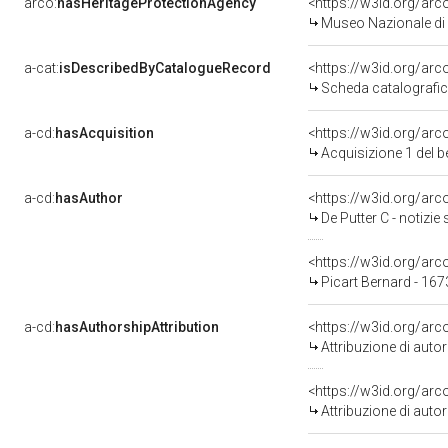
arco:
hasHeritageProtectionAgency
<https://w3id.org/a
Museo Nazionale di V
a-cat:
isDescribedByCatalogueRecord
<https://w3id.org/a
Scheda catalografi
a-cd:
hasAcquisition
<https://w3id.org/ar
Acquisizione 1 del 
a-cd:
hasAuthor
<https://w3id.org/a
De Putter C - notizie 
<https://w3id.org/a
Picart Bernard - 16
a-cd:
hasAuthorshipAttribution
<https://w3id.org/ar
Attribuzione di aut
<https://w3id.org/ar
Attribuzione di aut