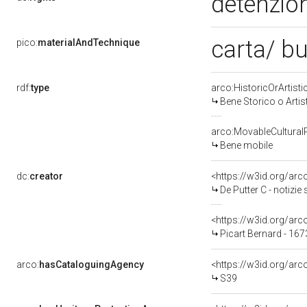
detenzio
carta/ b
pico:
materialAndTechnique
rdf:
type
arco:HistoricOrArtisti
Bene Storico o Artis
arco:MovableCultural
Bene mobile
dc:
creator
<https://w3id.org/a
De Putter C - notizie 
<https://w3id.org/a
Picart Bernard - 16
arco:
hasCataloguingAgency
<https://w3id.org/a
S39