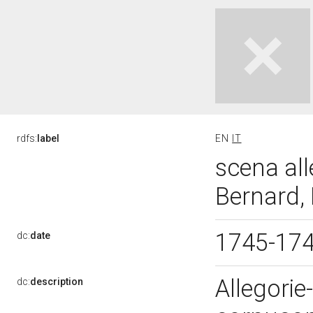
rdfs:
label
EN
IT
scena all
Bernard, 
1745-17
dc:
date
Allegorie
dc:
description