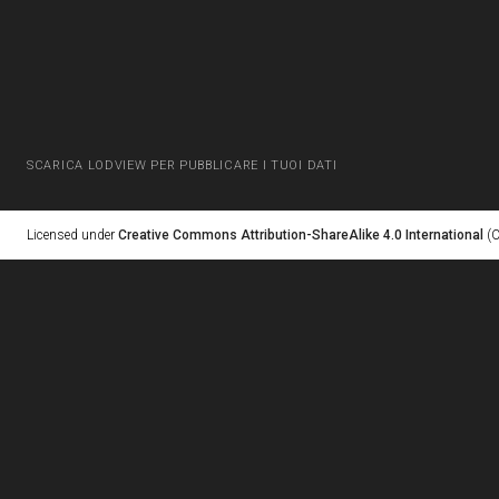
SCARICA LODVIEW PER PUBBLICARE I TUOI DATI
Licensed under
Creative Commons Attribution-ShareAlike 4.0 International
(C