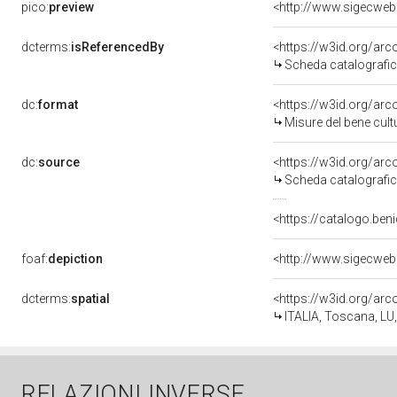
pico:
preview
dcterms:
isReferencedBy
<https://w3id.org/a
Scheda catalografi
dc:
format
<https://w3id.org/ar
Misure del bene cul
dc:
source
<https://w3id.org/a
Scheda catalografi
<https://catalogo.beni
foaf:
depiction
dcterms:
spatial
<https://w3id.org/a
ITALIA, Toscana, LU
RELAZIONI INVERSE