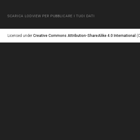
SCARICA LODVIEW PER PUBBLICARE I TUOI DATI
Licensed under
Creative Commons Attribution-ShareAlike 4.0 International
(C