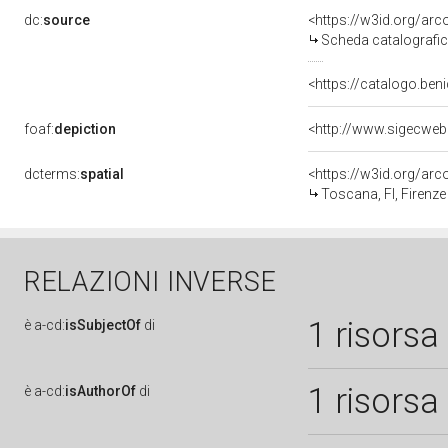
dc:
source
<https://w3id.org/a
Scheda catalografi
<https://catalogo.beni
foaf:
depiction
<http://www.sigecweb
dcterms:
spatial
<https://w3id.org/a
Toscana, FI, Firenze
RELAZIONI INVERSE
1 risorsa
è
a-cd:
isSubjectOf
di
1 risorsa
è
a-cd:
isAuthorOf
di