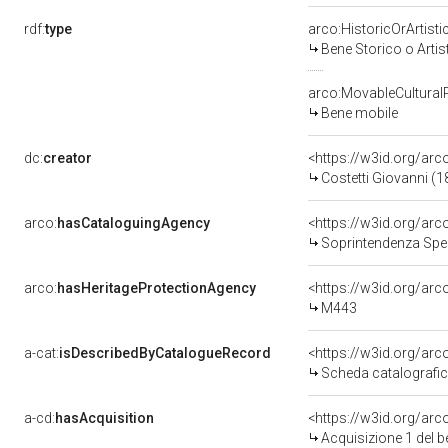
rdf:
type
arco:HistoricOrArtisti
Bene Storico o Artis
arco:MovableCultural
Bene mobile
dc:
creator
<https://w3id.org/a
Costetti Giovanni (
arco:
hasCataloguingAgency
<https://w3id.org/a
Soprintendenza Speciale p
arco:
hasHeritageProtectionAgency
<https://w3id.org/a
M443
a-cat:
isDescribedByCatalogueRecord
<https://w3id.org/a
Scheda catalografi
a-cd:
hasAcquisition
<https://w3id.org/ar
Acquisizione 1 del 