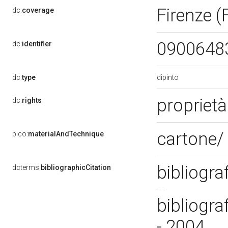
Firenze (
dc:
coverage
0900648
dc:
identifier
dipinto
dc:
type
propriet
dc:
rights
cartone/ 
pico:
materialAndTechnique
bibliogra
dcterms:
bibliographicCitation
bibliogra
- 2004