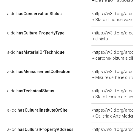
Elemento 1 apposto
a-dd:
hasConservationStatus
<https://w3id.org/ar
Stato di conservazi
a-dd:
hasCulturalPropertyType
<https://w3id.org/a
dipinto
a-dd:
hasMaterialOrTechnique
<https://w3id.org/arc
cartone/ pittura a ol
a-dd:
hasMeasurementCollection
<https://w3id.org/ar
Misure del bene cul
a-dd:
hasTechnicalStatus
<https://w3id.org/ar
Stato tecnico del b
a-loc:
hasCulturalInstituteOrSite
<https://w3id.org/ar
Galleria d'Arte Mode
a-loc:
hasCulturalPropertyAddress
<https://w3id.org/a