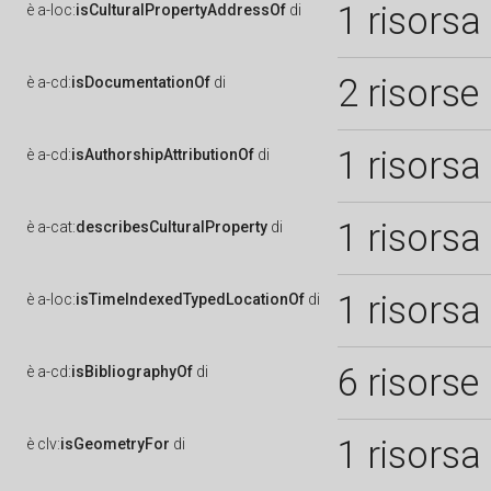
1 risorsa
è
a-loc:
isCulturalPropertyAddressOf
di
2 risorse
è
a-cd:
isDocumentationOf
di
1 risorsa
è
a-cd:
isAuthorshipAttributionOf
di
1 risorsa
è
a-cat:
describesCulturalProperty
di
1 risorsa
è
a-loc:
isTimeIndexedTypedLocationOf
di
6 risorse
è
a-cd:
isBibliographyOf
di
1 risorsa
è
clv:
isGeometryFor
di