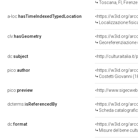
Toscana, FI, Firenze
a-loc:
hasTimeIndexedTypedLocation
<https://w3id.org/ar
Localizzazione fisic
clv:
hasGeometry
<https://w3id.org/ar
Georeferenziazione 
dc:
subject
<http://culturaitalia.
pico:
author
<https://w3id.org/a
Costetti Giovanni (
pico:
preview
<http://www.sigecweb
dcterms:
isReferencedBy
<https://w3id.org/a
Scheda catalografi
dc:
format
<https://w3id.org/ar
Misure del bene cul