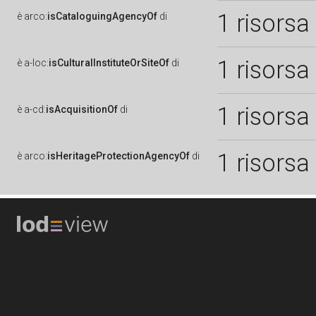
1 risorsa
è
arco:
isCataloguingAgencyOf
di
1 risorsa
è
a-loc:
isCulturalInstituteOrSiteOf
di
1 risorsa
è
a-cd:
isAcquisitionOf
di
1 risorsa
è
arco:
isHeritageProtectionAgencyOf
di