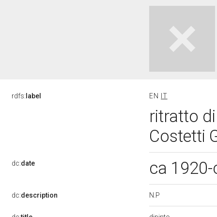
rdfs:
label
EN
IT
ritratto 
Costetti 
ca 1920-
dc:
date
N.P
dc:
description
dipinto