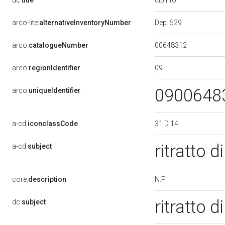
dc:
title
Dep. 529
arco-lite:
alternativeInventoryNumber
00648312
arco:
catalogueNumber
09
arco:
regionIdentifier
0900648
arco:
uniqueIdentifier
31 D 14
a-cd:
iconclassCode
ritratto
a-cd:
subject
N.P
core:
description
ritratto
dc:
subject