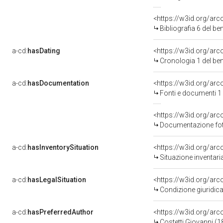
<https://w3id.org/ar
Bibliografia 6 del b
a-cd:
hasDating
<https://w3id.org/ar
Cronologia 1 del b
a-cd:
hasDocumentation
<https://w3id.org/a
Fonti e documenti 1
Documentazione foto
a-cd:
hasInventorySituation
<https://w3id.org/ar
Situazione inventar
a-cd:
hasLegalSituation
<https://w3id.org/arc
Condizione giuridica
a-cd:
hasPreferredAuthor
<https://w3id.org/a
Costetti Giovanni (