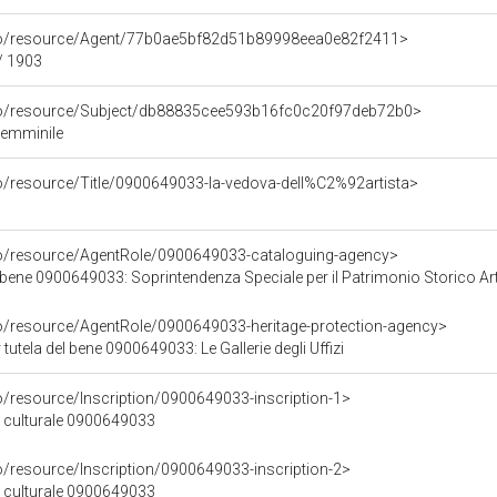
rco/resource/Agent/77b0ae5bf82d51b89998eea0e82f2411>
/ 1903
rco/resource/Subject/db88835cee593b16fc0c20f97deb72b0>
Femminile
co/resource/Title/0900649033-la-vedova-dell%C2%92artista>
a
co/resource/AgentRole/0900649033-cataloguing-agency>
bene 0900649033: Soprintendenza Speciale per il Patrimonio Storico Artisti
co/resource/AgentRole/0900649033-heritage-protection-agency>
tutela del bene 0900649033: Le Gallerie degli Uffizi
o/resource/Inscription/0900649033-inscription-1>
ne culturale 0900649033
o/resource/Inscription/0900649033-inscription-2>
ne culturale 0900649033