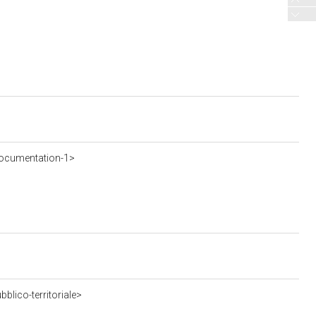
ocumentation-1>
blico-territoriale>