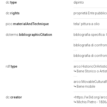
dipinto
dc:
type
dc:
rights
proprietà Ente pubblico
pico:
materialAndTechnique
tela/ pittura a olio
dcterms:
bibliographicCitation
bibliografia specifica: 
bibliografia di confront
bibliografia di confron
rdf:
type
arco:HistoricOrArtisti
Bene Storico o Artis
arco:MovableCultural
Bene mobile
dc:
creator
<https://w3id.org/a
Michis Pietro - 1836