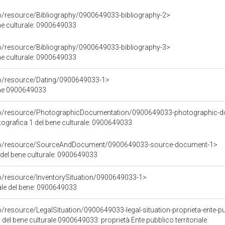
co/resource/Bibliography/0900649033-bibliography-2>
ene culturale: 0900649033
co/resource/Bibliography/0900649033-bibliography-3>
ene culturale: 0900649033
co/resource/Dating/0900649033-1>
ene 0900649033
rco/resource/PhotographicDocumentation/0900649033-photographic-d
grafica 1 del bene culturale: 0900649033
rco/resource/SourceAndDocument/0900649033-source-document-1>
 del bene culturale: 0900649033
co/resource/InventorySituation/0900649033-1>
iale del bene: 0900649033
/resource/LegalSituation/0900649033-legal-situation-proprieta-ente-pub
 del bene culturale 0900649033: proprietà Ente pubblico territoriale