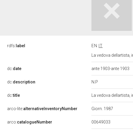
rdfs:
label
EN
IT
La vedova dellartista,
dc:
date
ante 1903-ante 1903
N.P
dc:
description
dc:
title
La vedova dellartista,
arco-lite:
alternativeInventoryNumber
Giorn. 1987
00649033
arco:
catalogueNumber