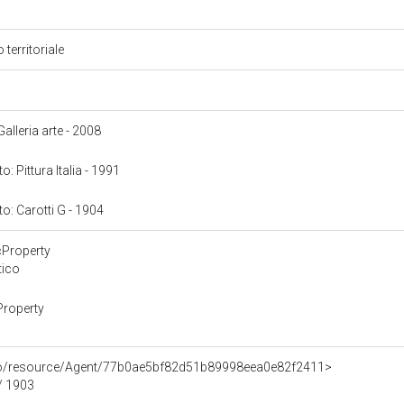
 territoriale
Galleria arte - 2008
o: Pittura Italia - 1991
to: Carotti G - 1904
cProperty
tico
Property
rco/resource/Agent/77b0ae5bf82d51b89998eea0e82f2411>
/ 1903