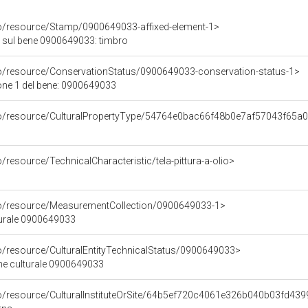
co/resource/Stamp/0900649033-affixed-element-1>
 sul bene 0900649033: timbro
co/resource/ConservationStatus/0900649033-conservation-status-1>
one 1 del bene: 0900649033
rco/resource/CulturalPropertyType/54764e0bac66f48b0e7af57043f65a
/resource/TechnicalCharacteristic/tela-pittura-a-olio>
co/resource/MeasurementCollection/0900649033-1>
turale 0900649033
co/resource/CulturalEntityTechnicalStatus/0900649033>
ene culturale 0900649033
co/resource/CulturalInstituteOrSite/64b5ef720c4061e326b040b03fd43