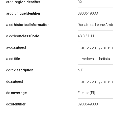
09
arco:
regionIdentifier
arco:
uniqueIdentifier
0900649033
a-cd:
historicalInformation
Donato da Leone Ambro
a-cd:
iconclassCode
48 C 51 11 1
a-cd:
subject
interno con figura fe
a-cd:
title
La vedova dellartista
N.P
core:
description
dc:
subject
interno con figura femm
dc:
coverage
Firenze (FI)
dc:
identifier
0900649033