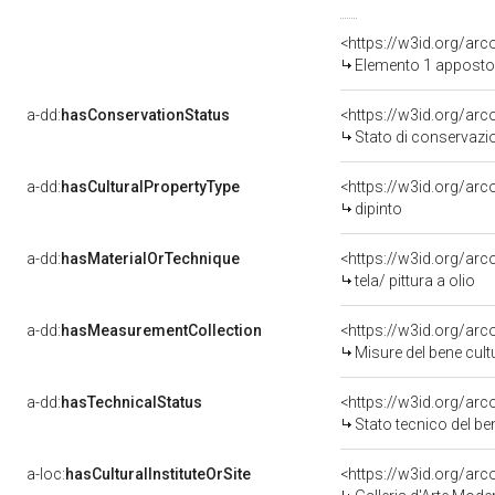
<https://w3id.org/ar
Elemento 1 apposto
a-dd:
hasConservationStatus
<https://w3id.org/ar
Stato di conservazi
a-dd:
hasCulturalPropertyType
<https://w3id.org/a
dipinto
a-dd:
hasMaterialOrTechnique
<https://w3id.org/arco
tela/ pittura a olio
a-dd:
hasMeasurementCollection
<https://w3id.org/ar
Misure del bene cul
a-dd:
hasTechnicalStatus
<https://w3id.org/ar
Stato tecnico del b
a-loc:
hasCulturalInstituteOrSite
<https://w3id.org/ar