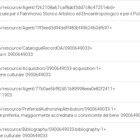
rco/resource/Agent/f262108a67caf8abf3dd7c8c47251ebd>
ale per il Patrimonio Storico Artistico ed Etnoantropologico e per il Polo
rco/resource/Agent/1ff3eed3d94ddff483bf4962460df697>
rco/resource/CatalogueRecordOA/0900649033>
ca n: 0900649033
co/resource/Acquisition/0900649033-acquisition-1>
bene culturale: 0900649033
rco/resource/Agent/77b0ae5bf82d51b89998eea0e82f2411>
/ 1903
co/resource/PreferredAuthorshipAttribution/0900649033-1>
ore preferita, maggiormente accreditata o convincente del bene: 0900649
co/resource/Bibliography/0900649033-bibliography-1>
ene culturale: 0900649033