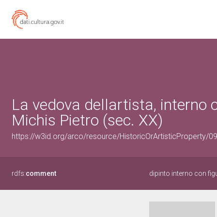
La vedova dellartista, interno 
Michis Pietro (sec. XX)
https://w3id.org/arco/resource/HistoricOrArtisticProperty/
rdfs:
comment
dipinto interno con fi