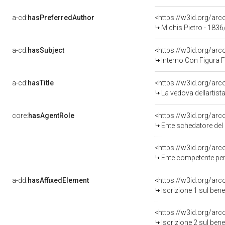
a-cd:
hasPreferredAuthor
<https://w3id.org/a
Michis Pietro - 1836
a-cd:
hasSubject
<https://w3id.org/a
Interno Con Figura 
a-cd:
hasTitle
<https://w3id.org/ar
La vedova dellartist
core:
hasAgentRole
<https://w3id.org/ar
Ente schedatore del 
<https://w3id.org/ar
Ente competente per 
a-dd:
hasAffixedElement
<https://w3id.org/arc
Iscrizione 1 sul be
<https://w3id.org/arc
Iscrizione 2 sul be