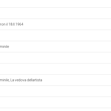
n il 18.II.1964
mminile
inile, La vedova dellartista