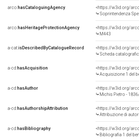
arco:
hasCataloguingAgency
<https://w3id.org/a
Soprintendenza Speci
arco:
hasHeritageProtectionAgency
<https://w3id.org/a
M443
a-cat:
isDescribedByCatalogueRecord
<https://w3id.org/a
Scheda catalografi
a-cd:
hasAcquisition
<https://w3id.org/ar
Acquisizione 1 del 
a-cd:
hasAuthor
<https://w3id.org/a
Michis Pietro - 1836
a-cd:
hasAuthorshipAttribution
<https://w3id.org/ar
Attribuzione di aut
a-cd:
hasBibliography
<https://w3id.org/ar
Bibliografia 1 del b